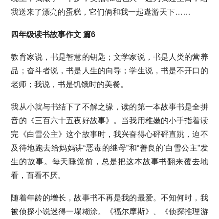
我送来了漂亮的蛋糕，它们俩和我一起遨游天下……
四年级读书故事作文 篇6
教育家说，书是智慧的钥匙；文学家说，书是人类的营养
品；奋斗者说，书是人生的向导；学生说，书是不开口的
老师；我说，书是饥饿时的美餐。
我从小就与书结下了不解之缘，读的第一本故事书是全拼
音的《三百六十五夜好故事》。当我用稚嫩的小手指着读
完《白雪公主》这个故事时，我兴奋得心砰砰直跳，迫不
及待地跑去给妈妈讲“恶毒的继母”和“善良的'白雪公主”发
生的故事。每天睡觉前，总是把这本故事书翻来覆去地
看，百看不厌。
随着年龄的增长，故事书不再是我的最爱。不知何时，我
被侦探小说迷得一塌糊涂。《福尔摩斯》、《侦探推理游