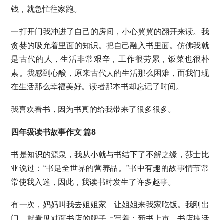
钱，就急忙往家跑。
一打开门我冲进了自己的房间，小心翼翼的翻开来读。我
贪婪的吸允着里面的知识。把自己融入书里面。仿佛我就
是古代的人，生活非常艰辛，工作很劳累，饭菜也很朴
素。我感到心酸，原来古代人的生活那么困难，而我们现
在生活那么幸福美好。读者那本书却忘记了时间。
我喜欢看书，因为书真的给我带来了很多很多。
四年级读书故事作文 篇8
书是知识的源泉，我从小就与书结下了不解之缘，莎士比
亚说过：“书是全世界的营养品。”书中有趣的故事情节常
常使我入迷，因此，我读书时发生了许多趣事。
有一次，妈妈叫我去姐姐家，让姐姐来我家吃饭。我刚出
门，就看见对面书店的牌子上写着：新书上市，书店搞活