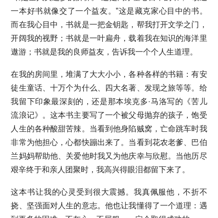
一本好书就像交了一个益友。”这是藏克家心目中的书。
而在我心目中，书就是一把金钥匙，帮我打开文学之门，
开阔我的视野；书就是一叶扁舟，载着我在知识的海洋里
遨游；书就是我的良师益友，告诉我一个个人生道理。
在我的房间里，堆满了大大小小，各种各样的书籍：有安
徒生童话、十万个为什么、四大名著、发现之旅等等。给
我留下印象最深刻的，还是那本埃克多·马洛写的《苦儿
流浪记》。这本书主要写了一个被父母抛弃的孩子，饱受
人生的各种酸甜苦辣。当看到他身陷贼窝，亡命跳车时我
非常为他担心，心都快蹦出来了。当看到花农老爹、巴伯
兰妈妈帮助他、关爱他时我又为他庆幸与欣慰。当他历尽
艰辛终于和亲人团聚时，我高兴得眼泪都留下来了。
这本书让我的心灵受到很大震撼。我真佩服他，不折不
挠、坚强面对人生的意志。他也让我懂得了一个道理：遇