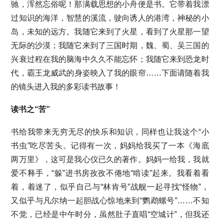
驰，浑然忘俗呢！那满载思想的小舟便是书。它带着我漂
过知识的海洋，智慧的溪流，驶向诱人的港湾，神秘的小
岛，未知的远方。我随它来到了火星，看到了火星那一望
无际的沙漠；我随它来到了三国时期，魏、蜀、吴三国的
兴衰过程在我的脑海中久久不能忘怀；我随它来到恐龙时
代，霸王龙威武的身姿映入了我的眼帘……下面请随着我
的镜头进入我的多彩读书故事！
读书之“苦”
书给我带来无穷无尽的快乐和知识，同样也让我这个“小
书虫”吃尽苦头。记得有一次，妈妈给我买了一本《海底
两万里》，这可是我心仪已久的著作。妈妈一给我，我就
爱不释手，“躲”进书房孜孜不倦地“啃读”起来。我看着看
着，着迷了，似乎自己与“林肯号”战舰一起寻找“怪物”，
又似乎与凡尔纳一起胆战心惊地来到“鹦鹉螺号”……不知
不觉，已经是中午时分，虽然肚子直唱“空城计”，但我还