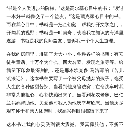
“书是全人类进步的阶梯。”这是高尔基心目中的书； “读过
一本好书就像交了一个益友。”这是藏克家心目中的书。
而在我心目中，书就是一把金钥匙，帮我打开文学之门，
开阔我的视野；书就是一叶扁舟，载着我在知识的海洋里
遨游；书就是我的良师益友，告诉我一个个人生道理。
在我的房间里，堆满了大大小小，各种各样的书籍：有安
徒生童话、十万个为什么、四大名著、发现之旅等等。给
我留下印象最深刻的，还是那本埃克多·马洛写的《苦儿
流浪记》。这本书主要写了一个被父母抛弃的孩子，饱受
人生的各种酸甜苦辣。当看到他身陷贼窝，亡命跳车时我
非常为他担心，心都快蹦出来了。当看到花农老爹、巴伯
兰妈妈帮助他、关爱他时我又为他庆幸与欣慰。当他历尽
艰辛终于和亲人团聚时，我高兴得眼泪都留下来了。
这本书让我的心灵受到很大震撼。我真佩服他，不折不