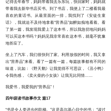
记得去年春节，妈妈带着我去乐东玩，快回家时，妈妈就
带着我去新华书店买书。到了书店，我便上了二楼看我最
喜欢的童话书。从最里面的一排，我找到了《安徒生童
话》，我就迫不及待地拿着“营养品”如醉如痴地看着。看
了第一篇，我发现我爱上了这本书，所以我急切地问妈妈
可以买这本书吗？妈妈见我非常喜欢这本书，就毫不犹豫
地答应了。
坐上了汽车，我们很快到了家。利用放假的时间，我又拿
出“营养品”来看。看了一篇有一篇，每篇故事都有不同的
味道，比如：《野天鹅》让我觉得不可思议，《丑小鸭》
令我伤感，《卖火柴的小女孩》让我无比同情……
我爱书，我爱我的“营养品”！
四年级读书故事作文 篇17
“书是全人类进步的阶梯。”这是高尔基心目中的书； “读过