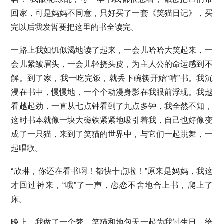
回家，可是妈妈不同意，只好买了一套《笑猫日记》，买
完以后我发誓要把这里的书全读完。
一路上我如饥似渴地读了起来，一会儿哈哈大笑起来，一
会儿紧皱眉头，一会儿轻挠头皮，为主人公的命运感到不
解。到了家，我一吃完饭，就丢下碗筷开始“啃”书。我沉
浸在书中，慢慢地，一个个动漫身影在我眼前浮现。我越
看越起劲，一直从七点钟看到了九点多钟，我全然不知，
这时书本就像一块大磁铁紧紧地吸引着我，自己也好像变
成了一只猫，来到了笑猫的世界中，与它们一起跳舞，一
起唱歌。
“欣琳，你还在看书啊！都快十点啦！”原来是妈妈，我这
才回过神来，“哦”了一声，恋恋不舍地合上书，爬上了
床。
晚上，我做了一个梦，笑猫和地包天一起为我过生日，给