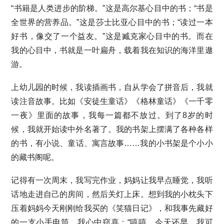
“书籍是人类进步的阶梯。”这是高尔基心目中的书；“书是
全世界的营养品。”这是莎士比亚心目中的书；“读过一本
好书，像交了一个益友。”这是臧克家心目中的书。而在
我的心目中，书就是一叶扁舟，载着我在知识的海洋里遨
游。
上幼儿园的时候，我读插画书，自从学会了拼音后，我就
读注音故事。比如《安徒生童话》《格林童话》《一千零
一夜》里面的故事，我每一篇都不放过。到了8岁的时
候，我就开始读中外名著了。我的书架上摆满了各种各样
的书，有小说、童话、寓言故事……我的小书架是个小小
的藏书阁呢。
记得有一次周末，我写完作业，妈妈让我早点睡觉，我听
话地走进自己的房间，然后关灯上床。想到我的小枕头下
压着妈妈今天刚刚给我买的《笑猫日记》，和我事先藏好
的一支小手电筒，我心中窃喜：“嘻嘻，今天还早，我可