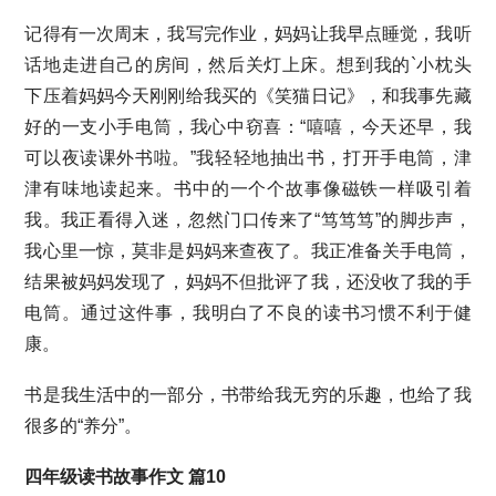
记得有一次周末，我写完作业，妈妈让我早点睡觉，我听
话地走进自己的房间，然后关灯上床。想到我的`小枕头
下压着妈妈今天刚刚给我买的《笑猫日记》，和我事先藏
好的一支小手电筒，我心中窃喜：“嘻嘻，今天还早，我
可以夜读课外书啦。”我轻轻地抽出书，打开手电筒，津
津有味地读起来。书中的一个个故事像磁铁一样吸引着
我。我正看得入迷，忽然门口传来了“笃笃笃”的脚步声，
我心里一惊，莫非是妈妈来查夜了。我正准备关手电筒，
结果被妈妈发现了，妈妈不但批评了我，还没收了我的手
电筒。通过这件事，我明白了不良的读书习惯不利于健
康。
书是我生活中的一部分，书带给我无穷的乐趣，也给了我
很多的“养分”。
四年级读书故事作文 篇10