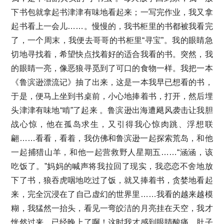
下书包就拿起书津津有味地看起来；一写完作业，我又拿
起书看上一会儿……。慢慢的，我书柜里的书都被我看完
了，一个周末，我便去哥哥的书柜里“寻宝”。我的眼睛急
切地寻找着，希望快点找着好的适合我看的书。突然，我
的眼睛一亮，像恶狼寻觅到了可口的食物一样。我把一本
《鲁滨逊漂流记》抽了出来，这是一本我早已想看的书，
于是，便马上坐到书桌前，小心地捧着书，打开，然后埋
头津津有味地“啃”了起来 。鲁滨逊出海遭飓风袭击让我胆
战心惊，他在孤岛求生，又引得我心惊肉跳、浮想联
翩……看看，看着，我仿佛和鲁滨逊一起探索荒岛，和他
一起捕猎山羊，和他一起营救野人星期五……“涵涵，该
吃饭了。”妈妈的喊声将我拉回了现实，我恋恋不舍地放
下了书，狼吞虎咽地吃过了饭，就又捧着书，贪婪地看起
来，完全沉浸在了自己虚幻的世界里……我看的越来越模
糊，我猛然一抬头，看见一弯皎洁的月亮挂在天空，我才
恍然过来，已经晚上了啊！这时我才感到眼睛酸痛，肚子