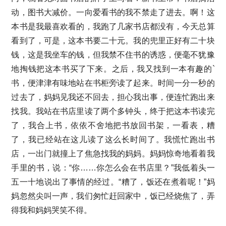
动，图书大减价。一向爱看书的我不禁走了进去。啊！这
本书是我最喜欢看的，我跑了几家书店都没有，今天总算
看到了，可是，这本书要二十元。我的兜里正好有二十块
钱，这是我坐车的钱，但我禁不住书的诱惑，便毫不犹豫
地掏钱把这本书买了下来。之后，我又找到一本有趣的`
书，便津津有味地站在书柜旁读了起来。时间一分一秒的
过去了，妈妈见我还不回去，担心我出事，便连忙跑出来
找我。我站在书店里读了两个多钟头，终于把这本书读完
了，我合上书，依依不舍地把书放回书架，一看表，糟
了，我已经站在这儿读了这么长时间了。我慌忙跑出书
店，一出门就撞上了焦急找我的妈妈。妈妈惊奇地看着我
手里的书，说：“你……你怎么会在书店里？”我低着头一
五一十地说出了事情的经过。“糟了，饭还在煮着呢！”妈
妈忽然尖叫一声，我们匆忙赶回家中，饭已经烧焦了，弄
得我和妈妈哭笑不得。