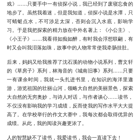
戏》……只要手中一有侦探小说，我已经到了废寝忘食的
地步了。虽然我着迷，但是我知道，侦探小说是水潭，只
可蜻蜓点水，不可涉足太深，否则会沉入水底，影响学
习。于是我把探索的精力放在中外名著上：《小公主》、
《小王子》……我看得如痴如醉，有时我会浮想联翩，有
时又会叫我泪落如珠，故事中的人物常常使我牵肠挂肚。
后来，妈妈又给我推荐了沈石溪的动物小说系列，曹文轩
的《草房子》系列，林海音的《城南旧事》系列……只要
一有课余时间，我就一头扎进书里，在知识的海洋里遨
游，游览祖国的壮丽山河，领略大自然的美丽景色，探索
大自然的无穷奥妙，与诗人对话，与作者谈心……读书，
不仅没有影响我的学习成绩，反而使我的写作水平大大提
高了。在学校举行的作文大赛中，我每次都会取得优异的
成绩。从此，我的阅读兴趣更浓了。
人的智慧缺不了读书，我爱读书，我会一直读下去！