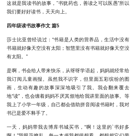
这就是我读书的故事，"书犹药也，善读之可以医愚”所以
我们要好好读书，天天向上。
四年级读书故事作文 篇5
莎士比亚曾经说过：“书籍是人类的营养品，生活中没有
书籍就好像天空没有太阳；智慧里没有书籍就好像天空没
有太阳。”
是啊，书会给人带来快乐，从呀呀学语起，妈妈就经常给
我订阅儿童画报。虽然我不识字，但里面五彩缤纷的图
画，生动有趣的故事深深地吸引了我。我会翻来覆去
地“读”，也会缠着妈妈不厌其烦地给我讲里面的故事。等
我上了小学一年级，自己都会借助拼音阅读书籍时，我对
书已是爱不释手了。
一天，妈妈带我去博库书城买书，“啊！这里的`书好多
啊！”我眼花缭乱，每一本书我都很想看，都想把它们带