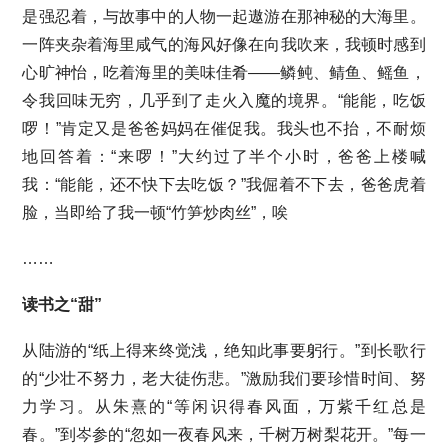
是强忍着，与故事中的人物一起遨游在那神秘的大海里。
一阵夹杂着海里咸气的海风好像在向我吹来，我顿时感到
心旷神怡，吃着海里的美味佳肴——鳞鲀、鲭鱼、鳐鱼，
令我回味无穷，几乎到了走火入魔的境界。“能能，吃饭
啰！”肯定又是爸爸妈妈在催促我。我头也不抬，不耐烦
地回答着：“来啰！”大约过了半个小时，爸爸上楼喊
我：“能能，还不快下去吃饭？”我倔着不下去，爸爸虎着
脸，当即给了我一顿“竹笋炒肉丝”，唉
……
读书之“甜”
从陆游的“纸上得来终觉浅，绝知此事要躬行。”到长歌行
的“少壮不努力，老大徒伤悲。”激励我们要珍惜时间、努
力学习。从朱熹的“等闲识得春风面，万紫千红总是
春。”到岑参的“忽如一夜春风来，千树万树梨花开。”每一