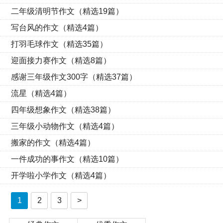
二年级清明节作文（精选19篇）
写台风的作文（精选4篇）
打羽毛球作文（精选35篇）
迎面接力赛作文（精选8篇）
感谢三年级作文300字（精选37篇）
流星（精选4篇）
四年级想象作文（精选38篇）
三年级小动物作文（精选4篇）
搬家的作文（精选4篇）
一件成功的事作文（精选10篇）
开学啦小学作文（精选4篇）
1
2
3
>