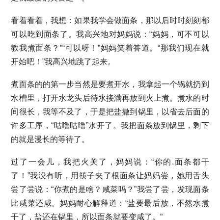
看着看着，我想：如果我学会做面条，那以后时时刻刻都
可以吃到面条了。我高兴地对妈妈说：“妈妈，可不可以
教我煮面条？”“可以呀！”妈妈笑着答道。“那我们现在就
开始吧！”我高兴地跳了起来。
煮面条的的第一步当然是要煮开水，我拿起一个锅就扔到
水槽里，打开水龙头后待水接满再放到火上煮。煮水的时
间很长，我等不及了，于是把盐撒到锅里，以省去后面的
许多工序，“咕噜咕噜”水开了。我把面条放到锅里，剩下
的就是漫长的等待了。
过了一会儿，我把火关了，妈妈说：“你的.面条都干
了！”我没有听，用筷子夹了根面条让妈妈尝，她用舌头
尝了尝说：“你煮的是啥？咸菜吗？”我尝了尝，发现面条
比咸菜还咸。妈妈耐心解释道：“盐要最后放，不然水煮
干了，盐还在锅里，所以面条就要变咸了。”