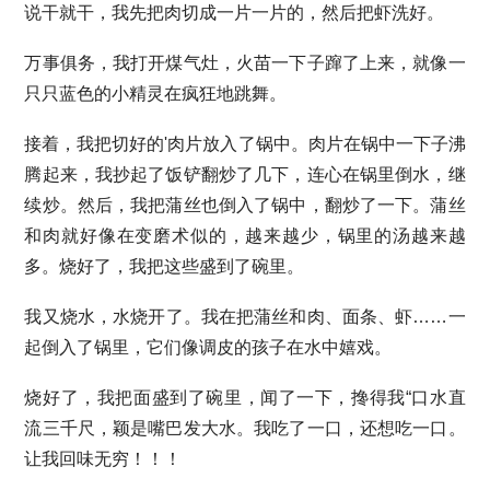
说干就干，我先把肉切成一片一片的，然后把虾洗好。
万事俱务，我打开煤气灶，火苗一下子蹿了上来，就像一
只只蓝色的小精灵在疯狂地跳舞。
接着，我把切好的'肉片放入了锅中。肉片在锅中一下子沸
腾起来，我抄起了饭铲翻炒了几下，连心在锅里倒水，继
续炒。然后，我把蒲丝也倒入了锅中，翻炒了一下。蒲丝
和肉就好像在变磨术似的，越来越少，锅里的汤越来越
多。烧好了，我把这些盛到了碗里。
我又烧水，水烧开了。我在把蒲丝和肉、面条、虾……一
起倒入了锅里，它们像调皮的孩子在水中嬉戏。
烧好了，我把面盛到了碗里，闻了一下，搀得我“口水直
流三千尺，颖是嘴巴发大水。我吃了一口，还想吃一口。
让我回味无穷！！！