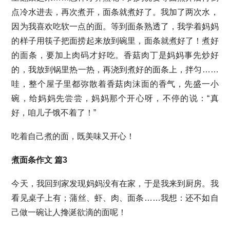
点冷水进去，再次煮开，面条就煮好了。我加了两次水，
因为我喜欢吃软一点的面。等到面条熟透了，我学着妈妈
的样子用筷子把面捞起来放到碗里，面条就煮好了！煮好
的面条，要加上肉码才好吃。香菇肉丁是妈妈事先炒好
的，我放到锅里热一热，再浇到煮好的面条上，拌匀……
哇，整个屋子里都弥散着香菇肉沫面的香气，先盛一小
碗，给妈妈先尝尝，妈妈那个开心呀，不停的说：“真
好，咱儿子饿不着了！”
吃着自己煮的面，既美味又开心！
煮面条作文 篇3
今天，我回到家发现妈妈没有在家，于是我来到厨房。我
看见桌子上有；蒲丝、虾、肉、面条……我想：还不如自
己做一碗让人搀涎欲滴的面呢！