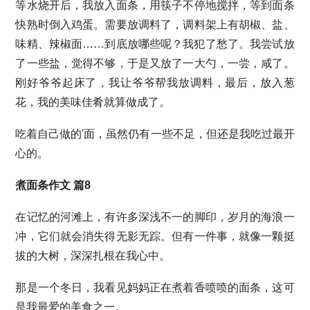
等水烧开后，我放入面条，用筷子不停地搅拌，等到面条
快熟时倒入鸡蛋。需要放调料了，调料架上有胡椒、盐、
味精、辣椒面……到底放哪些呢？我犯了愁了。我尝试放
了一些盐，觉得不够，于是又放了一大勺，一尝，咸了。
刚好爷爷起床了，我让爷爷帮我放调料，最后，放入葱
花，我的美味佳肴就算做成了。
吃着自己做的'面，虽然仍有一些不足，但还是我吃过最开
心的。
煮面条作文 篇8
在记忆的河滩上，有许多深浅不一的脚印，岁月的海浪一
冲，它们就会消失得无影无踪。但有一件事，就像一颗挺
拔的大树，深深扎根在我心中。
那是一个冬日，我看见妈妈正在煮着香喷喷的面条，这可
是我最爱的美食之一。