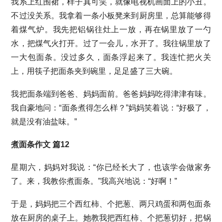
我系上红围裙，样子真可笑，就像电视机画面上的小丑。
不过没关系。我拿着一条小板凳来到厨房里，总算能够得
着煤气炉。我先把铝锅往灶上一放，再在锅里放了一勺
水，把煤气火打开。过了一会儿，水开了。我往锅里放了
一大包面条。没过多久，面条浮起来了。我连忙把火关
上，用筷子把面条夹到碗里，足足盛了三大碗。
我把面条端到爸爸、妈妈面前。爸爸妈妈吃得津津有味。
我自豪地问：“面条煮得怎么样？”妈妈笑着说：“好极了，
就是没有油盐味。”
煮面条作文 篇12
星期六，妈妈对我说：“你已经长大了，也该学会做家务
了。来，我教你煮面条。”我高兴地说：“好啊！”
于是，妈妈把三个西红柿、个把葱、两只鸡蛋和两包面条
放在厨房的桌子上。她教我把西红柿、个把葱切好，把锅