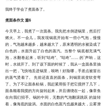
我终于学会了煮面条了。
煮面条作文 篇6
今天早上，我煮了一次面条。我先把水倒进锅里，然后打
燃火。不一会儿，我发现锅底开始有一些小气泡，慢慢
的，气泡越来越多，越来越大了，原来透明的水被染成了
白色的，水面升起了白色的蒸汽。当整个 锅底都充满气
泡，水翻卷起来，听到“咕咚”、“咕咚”…… 的`声响，这
时，水就开了。到了该下面的时候了，我从一盒面条里抽
出一把，飞快地丢进锅里，唉哟！好险哪，手差点被冒出
的蒸气烫着了。 先前还直直的面条，到锅里就变软变弯
了。为了不让面条粘锅，我赶紧用筷子把它搅拌了几下，
面条顺着我搅的方向旋转起来，并且缠绕在一起，像章鱼
在向我们招手。锅的中间，无数的气泡翻滚跳跃 的旋转
着，像海底的旋涡。水面的白色蒸汽也越来越大，云雾潦