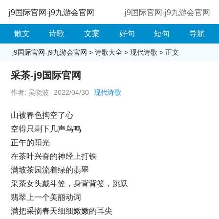
j9国际官网-j9九游会官网
j9国际官网-j9九游会官网
散文
诗歌
文案
好句
短句
导航
j9国际官网-j9九游会官网
>
诗歌大全
>
现代诗歌
> 正文
采茶-j9国际官网
作者: 吴晓波
2022/04/30
现代诗歌
山被春色掏空了心
空得只剩下几声鸟鸣
正午的阳光
在茶叶兴奋的神经上打铁
满坡茶园流着绿的翡翠
采茶女头戴斗笠，身背背篓，跳跃
翡翠上一个美丽动词
满把采摘春天细细嫩嫩的耳尖