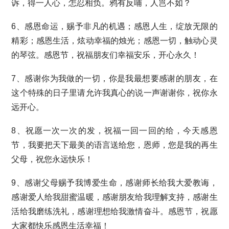
诉，得一人心，怎忍相负。鸦有反哺，人岂不如？
6、感恩命运，赐予非凡的机遇；感恩人生，绽放无限的
精彩；感恩生活，炫动幸福的烛光；感恩一切，触动心灵
的琴弦。感恩节，祝福朋友们幸福安乐，开心永久！
7、感谢你为我做的一切，你是我最想要感谢的朋友，在
这个特殊的日子里请允许我真心的说一声谢谢你，祝你永
远开心。
8、祝愿一次一次的发，祝福一回一回的给，今天感恩
节，我要把天下最美的语言送给您，恩师，您是我的再生
父母，祝您永远快乐！
9、感谢父母赐予我博爱生命，感谢师长给我大爱教诲，
感谢爱人给我甜蜜温暖，感谢朋友给我理解支持，感谢生
活给我磨练洗礼，感谢理想给我激情奋斗。感恩节，祝愿
大家都快乐感恩生活幸福！