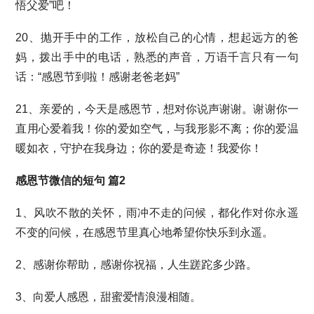
悟父爱”吧！
20、抛开手中的工作，放松自己的心情，想起远方的爸
妈，拨出手中的电话，熟悉的声音，万语千言只有一句
话：“感恩节到啦！感谢老爸老妈”
21、亲爱的，今天是感恩节，想对你说声谢谢。谢谢你一
直用心爱着我！你的爱如空气，与我形影不离；你的爱温
暖如衣，守护在我身边；你的爱是奇迹！我爱你！
感恩节微信的短句 篇2
1、风吹不散的关怀，雨冲不走的问候，都化作对你永遥
不变的问候，在感恩节里真心地希望你快乐到永遥。
2、感谢你帮助，感谢你祝福，人生蹉跎多少路。
3、向爱人感恩，甜蜜爱情浪漫相随。