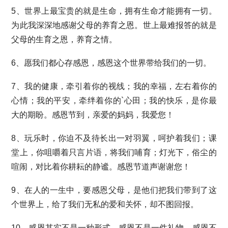
5、世界上最宝贵的就是生命，拥有生命才能拥有一切。
为此我深深地感谢父母的养育之恩。世上最难报答的就是
父母的生育之恩，养育之情。
6、愿我们都心存感恩，感恩这个世界带给我们的一切。
7、我的健康，牵引着你的视线；我的幸福，左右着你的
心情；我的平安，牵绊着你的`心田；我的快乐，是你最
大的期盼。感恩节到，亲爱的妈妈，我爱您！
8、玩乐时，你迫不及待长出一对羽翼，呵护着我们；课
堂上，你咀嚼着只言片语，将我们哺育；灯光下，俗尘的
喧闹，对比着你耕耘的静谧。感恩节道声谢谢您！
9、在人的一生中，要感恩父母，是他们把我们带到了这
个世界上，给了我们无私的爱和关怀，却不图回报。
10、感恩其实不是一种形式，感恩不是一件礼物，感恩不