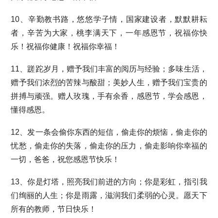
10、辛勤教书路，悠悠学子情，国家建设者，默默耕耘
者，辛苦为大家，桃李满天下，一年感恩节，祝福你快
乐！祝福你健康！祝福你幸福！
11、蹉跎岁月，赠予我们丰富的阅历与经验；多味生活，
赠予我们浓烈的苦辣与酸甜；美妙人生，赠予我们宝贵的
拼搏与顽强。赠人玫瑰，手有余香，感恩节，学会感恩，
懂得感恩。
12、发一条会偷你东西的短信，偷走你的烦恼，偷走你的
忧愁，偷走你的失落，偷走你的压力，偷走影响你幸福的
一切，爸爸，祝您感恩节快乐！
13、你是灯塔，照亮我们前进的方向；你是彩虹，指引我
们绚丽的人生；你是雨露，滋润我们柔弱的心灵。愿天下
所有的教师，节日快乐！