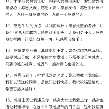
11、干事业要有责任心，勤学习要有踏实心，爱生活要有
感恩心；感恩父母，感恩师爱，感恩友情，感恩关怀自己
的人；永怀一颗感恩的心，永做一个感恩的人。
12、感恩生活的历练，让我们成长；感恩失败的考验，让
我们懂得珍惜成功；感恩对手竞争，让我们更强大；感恩
朋友帮助，让我们战胜一切；祝感恩节快乐！
13、感情复制不来，真情剪切不走，如果你想粘贴幸福，
就要付出天赋，不需要你才华横溢，不需要你天生魅力，
只要你诚心诚意，感恩节，感谢用心生活的人。
14、感恩节到了，把鲜花送给老师，是老师教了我知识。
我把友谊送给同事，是他们让我快乐。我把祝福送给您，
希望它越来越好！
15、感激上天让我遇见你，感谢大地让我爱上你，感谢生
活让我懂得你，在这个叫做感恩节的日子里，送出我最真