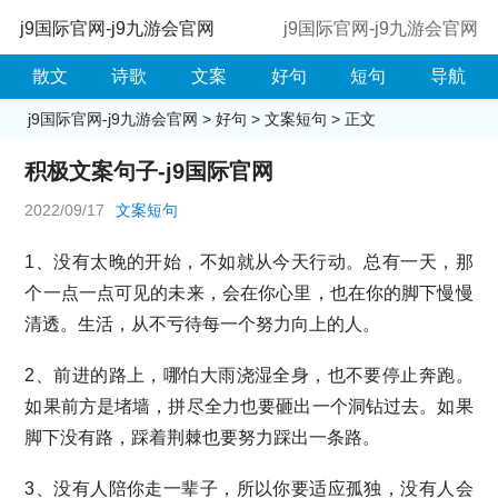
j9国际官网-j9九游会官网
j9国际官网-j9九游会官网
散文
诗歌
文案
好句
短句
导航
j9国际官网-j9九游会官网
>
好句
>
文案短句
> 正文
积极文案句子-j9国际官网
2022/09/17
文案短句
1、没有太晚的开始，不如就从今天行动。总有一天，那
个一点一点可见的未来，会在你心里，也在你的脚下慢慢
清透。生活，从不亏待每一个努力向上的人。
2、前进的路上，哪怕大雨浇湿全身，也不要停止奔跑。
如果前方是堵墙，拼尽全力也要砸出一个洞钻过去。如果
脚下没有路，踩着荆棘也要努力踩出一条路。
3、没有人陪你走一辈子，所以你要适应孤独，没有人会