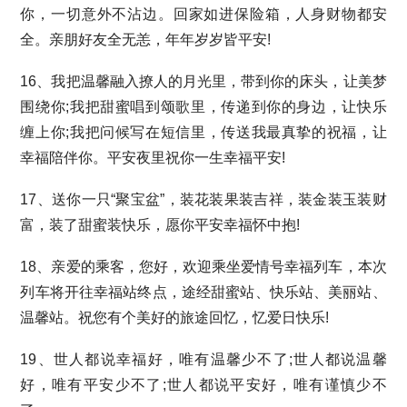
你，一切意外不沾边。回家如进保险箱，人身财物都安
全。亲朋好友全无恙，年年岁岁皆平安!
16、我把温馨融入撩人的月光里，带到你的床头，让美梦
围绕你;我把甜蜜唱到颂歌里，传递到你的身边，让快乐
缠上你;我把问候写在短信里，传送我最真挚的祝福，让
幸福陪伴你。平安夜里祝你一生幸福平安!
17、送你一只“聚宝盆”，装花装果装吉祥，装金装玉装财
富，装了甜蜜装快乐，愿你平安幸福怀中抱!
18、亲爱的乘客，您好，欢迎乘坐爱情号幸福列车，本次
列车将开往幸福站终点，途经甜蜜站、快乐站、美丽站、
温馨站。祝您有个美好的旅途回忆，忆爱日快乐!
19、世人都说幸福好，唯有温馨少不了;世人都说温馨
好，唯有平安少不了;世人都说平安好，唯有谨慎少不