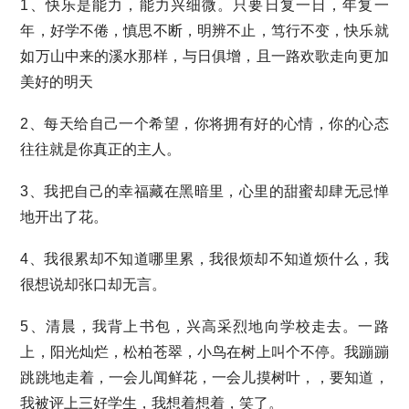
1、快乐是能力，能力兴细微。只要日复一日，年复一
年，好学不倦，慎思不断，明辨不止，笃行不变，快乐就
如万山中来的溪水那样，与日俱增，且一路欢歌走向更加
美好的明天
2、每天给自己一个希望，你将拥有好的心情，你的心态
往往就是你真正的主人。
3、我把自己的幸福藏在黑暗里，心里的甜蜜却肆无忌惮
地开出了花。
4、我很累却不知道哪里累，我很烦却不知道烦什么，我
很想说却张口却无言。
5、清晨，我背上书包，兴高采烈地向学校走去。一路
上，阳光灿烂，松柏苍翠，小鸟在树上叫个不停。我蹦蹦
跳跳地走着，一会儿闻鲜花，一会儿摸树叶，，要知道，
我被评上三好学生，我想着想着，笑了。