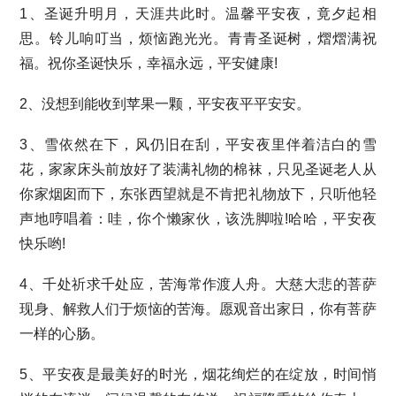
1、圣诞升明月，天涯共此时。温馨平安夜，竟夕起相
思。铃儿响叮当，烦恼跑光光。青青圣诞树，熠熠满祝
福。祝你圣诞快乐，幸福永远，平安健康!
2、没想到能收到苹果一颗，平安夜平平安安。
3、雪依然在下，风仍旧在刮，平安夜里伴着洁白的雪
花，家家床头前放好了装满礼物的棉袜，只见圣诞老人从
你家烟囱而下，东张西望就是不肯把礼物放下，只听他轻
声地哼唱着：哇，你个懒家伙，该洗脚啦!哈哈，平安夜
快乐哟!
4、千处祈求千处应，苦海常作渡人舟。大慈大悲的菩萨
现身、解救人们于烦恼的苦海。愿观音出家日，你有菩萨
一样的心肠。
5、平安夜是最美好的时光，烟花绚烂的在绽放，时间悄