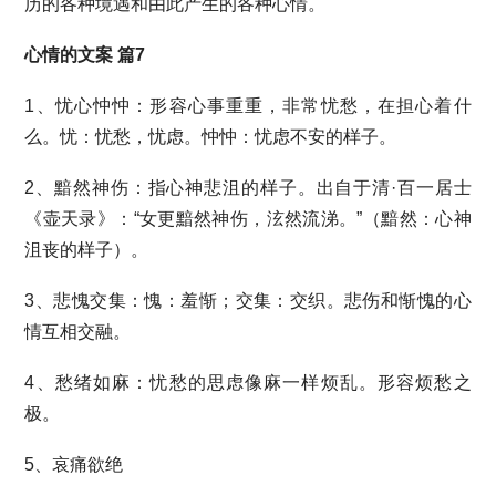
历的各种境遇和由此产生的各种心情。
心情的文案 篇7
1、忧心忡忡：形容心事重重，非常忧愁，在担心着什
么。忧：忧愁，忧虑。忡忡：忧虑不安的样子。
2、黯然神伤：指心神悲沮的样子。出自于清·百一居士
《壶天录》：“女更黯然神伤，泫然流涕。”（黯然：心神
沮丧的样子）。
3、悲愧交集：愧：羞惭；交集：交织。悲伤和惭愧的心
情互相交融。
4、愁绪如麻：忧愁的思虑像麻一样烦乱。形容烦愁之
极。
5、哀痛欲绝