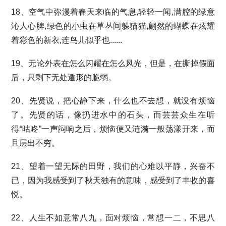
18、空气中弥漫着春天来临的气息,轻轻一闻,满腔的绿意
沁人心脾,绿色的小虫在草丛间躲猫猫,翩然的蝴蝶在炫耀
着彩色的新衣,连鸟儿似乎也......
19、无论外表在怎么闪耀在怎么风光，但是，在撕掉假面
后，只剩下无处遁形的脆弱。
20、先贤说，把心静下来，什么也不去想，就没有烦恼
了。先贤的话，像扔进水中的石头，而芸芸众生在听
得“咕咚”一声闷响之后，烦恼便又涟漪一般荡漾开来，而
且层出不穷。
21、望着一望无际的田野，我们的心难以平静，兴奋不
已，因为我感受到了秋天独有的意味，感受到了丰收的喜
悦。
22、人生不如意常八九，靣对烦恼，常想一二，不思八