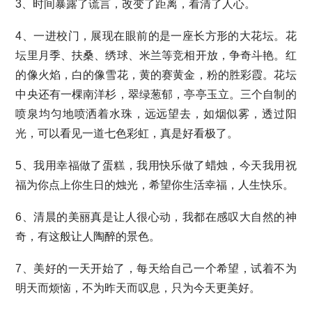
3、时间暴露了谎言，改变了距离，看清了人心。
4、一进校门，展现在眼前的是一座长方形的大花坛。花
坛里月季、扶桑、绣球、米兰等竞相开放，争奇斗艳。红
的像火焰，白的像雪花，黄的赛黄金，粉的胜彩霞。花坛
中央还有一棵南洋杉，翠绿葱郁，亭亭玉立。三个自制的
喷泉均匀地喷洒着水珠，远远望去，如烟似雾，透过阳
光，可以看见一道七色彩虹，真是好看极了。
5、我用幸福做了蛋糕，我用快乐做了蜡烛，今天我用祝
福为你点上你生日的烛光，希望你生活幸福，人生快乐。
6、清晨的美丽真是让人很心动，我都在感叹大自然的神
奇，有这般让人陶醉的景色。
7、美好的一天开始了，每天给自己一个希望，试着不为
明天而烦恼，不为昨天而叹息，只为今天更美好。