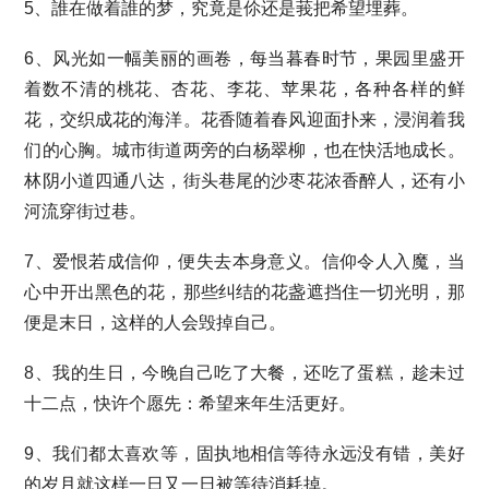
5、誰在做着誰的梦，究竟是伱还是莪把希望埋葬。
6、风光如一幅美丽的画卷，每当暮春时节，果园里盛开
着数不清的桃花、杏花、李花、苹果花，各种各样的鲜
花，交织成花的海洋。花香随着春风迎面扑来，浸润着我
们的心胸。城市街道两旁的白杨翠柳，也在快活地成长。
林阴小道四通八达，街头巷尾的沙枣花浓香醉人，还有小
河流穿街过巷。
7、爱恨若成信仰，便失去本身意义。信仰令人入魔，当
心中开出黑色的花，那些纠结的花盏遮挡住一切光明，那
便是末日，这样的人会毁掉自己。
8、我的生日，今晚自己吃了大餐，还吃了蛋糕，趁未过
十二点，快许个愿先：希望来年生活更好。
9、我们都太喜欢等，固执地相信等待永远没有错，美好
的岁月就这样一日又一日被等待消耗掉。