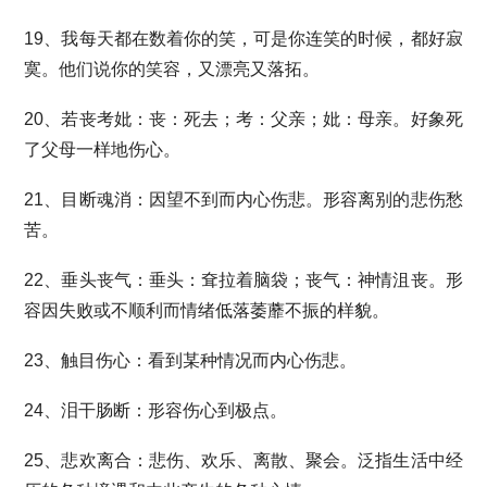
19、我每天都在数着你的笑，可是你连笑的时候，都好寂
寞。他们说你的笑容，又漂亮又落拓。
20、若丧考妣：丧：死去；考：父亲；妣：母亲。好象死
了父母一样地伤心。
21、目断魂消：因望不到而内心伤悲。形容离别的悲伤愁
苦。
22、垂头丧气：垂头：耷拉着脑袋；丧气：神情沮丧。形
容因失败或不顺利而情绪低落萎蘼不振的样貌。
23、触目伤心：看到某种情况而内心伤悲。
24、泪干肠断：形容伤心到极点。
25、悲欢离合：悲伤、欢乐、离散、聚会。泛指生活中经