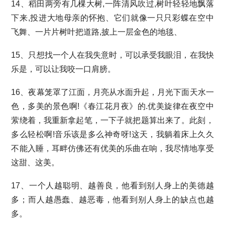
14、稻田两旁有几棵大树,一阵清风吹过,树叶轻轻地飘落
下来,投进大地母亲的怀抱、它们就像一只只彩蝶在空中
飞舞、一片片树叶把道路,披上一层金色的地毯、
15、只想找一个人在我失意时，可以承受我眼泪，在我快
乐是，可以让我咬一口肩膀。
16、夜幕笼罩了江面，月亮从水面升起，月光下面天水一
色，多美的景色啊!《春江花月夜》的.优美旋律在夜空中
萦绕着，我重新拿起笔，一下子就把题算出来了。此刻，
多么轻松啊!音乐该是多么神奇呀!这天，我躺着床上久久
不能入睡，耳畔仿佛还有优美的乐曲在响，我尽情地享受
这甜、这美。
17、一个人越聪明、越善良，他看到别人身上的美德越
多；而人越愚蠢、越恶毒，他看到别人身上的缺点也越
多。