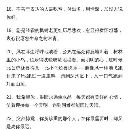
18、不善于表达的人最吃亏，付出多，用情深，却没人说
你好。
19、您是经霜的枫树老更红历尽悲欢，愈显得襟怀坦荡，
衷心祝愿您生命之树常青。
20、风在耳边呼呼地响着，公鸡在远处得意地叫着，树林
里的小鸟，也乐得吱喳吱喳地唱着。而明明的心，这时候
比公鸡还要得意，比小鸟还要快乐-----他像风一样地飞跑
起来了!他跑过一道崖畔，跑到深沟底下，又一口气跑到
对面山顶。
21、我希望你，眼睛永远像水晶，每天都有美好的心情，
笑着迎接每一个天明，遇到困难都能雨过天晴。
22、突然惊觉，你所珍重的那个人，在你最需要时，却又
是离你最远。