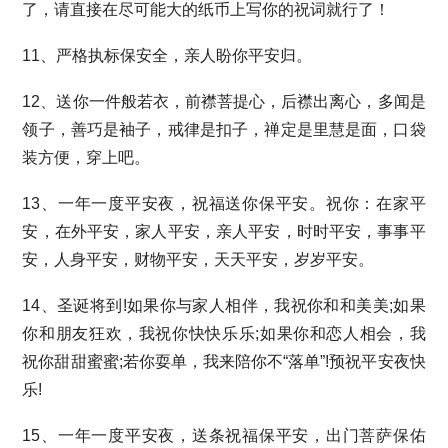
了，请直接在尽可能大的纸币上写你的祝词就行了！
11、严格执标保安全，亲人盼你平安归。
12、送你一件般若衣，前襟菩提心，后襟出离心，多闻是
领子，善巧是袖子，戒律是扣子，禅定是里慧是面，口袋
装方便，穿上吧。
13、一年一度平安夜，祝福送你保平安。祝你：在家平
安，在外平安，家人平安，亲人平安，时时平安，事事平
安，人身平安，财物平安，天天平安，岁岁平安。
14、圣诞将到!如果你与家人相伴，我祝你和和美美;如果
你和朋友狂欢，我祝你快快乐乐;如果你和恋人相会，我
祝你甜甜蜜蜜;若你耍单，我来陪你不“落单”!预祝平安夜快
乐!
15、一年一度平安夜，送条祝福保平安，出门菩萨保佑