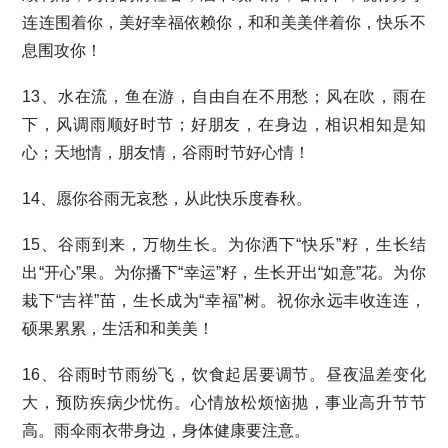
连连围着你，美好幸福依赖你，和和美美伴着你，快乐不
息围攻你！
13、水在流，鱼在游，自由自在不用愁；风在吹，雨在
下，风调雨顺好时节；好朋友，在身边，相识相知是知
心；天地情，朋友情，谷雨时节好心情！
14、愿你谷雨无哀愁，从此快乐度春秋。
15、谷雨到来，万物生长。为你洒下“快乐”籽，生长结
出“开心”果。为你播下“幸运”籽，生长开出“如意”花。为你
栽下“吉祥”苗，生长成为“幸福”树。祝你永远丰收连连，
硕果累累，生活和和美美！
16、谷雨时节雨纷飞，饮食起居要调节。昼夜温差变化
大，预防疾病少忧伤。心情放松烦恼抛，事业高升节节
高。雨伞雨衣带身边，身体健康要注意。