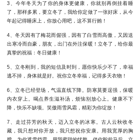
3、今年冬天为了你的身体更健康，你就别再倒挂着睡
了，那样多累，要立冬了，我给你定做了一张好床，从今
年起记得睡床上，你放心用吧，这不算行贿！
4、冬天因有了梅花而倔强，因有了白雪而高傲，又因送
出寒冷而自豪，朋友，出门在外注保暖！立冬了，给你最
真挚的祝福：冬日健康！
5、立冬刚到，我的短信及时到，愿你快乐少不了，幸福
逃不掉，身体就是好。祝你立冬幸福，记得多天衣物！
6、立冬已经登场，气温直线下降。防寒莫要逞强，保暖
内衣穿上。喝点养生滋补汤，烦恼别放心上。健康不下
降，快乐不缺项。笑傲雨雪风霜，精彩为你绽放！
7、走过芬芳的秋天，迈入立冬的冰寒。古人云秋收冬
藏，我只想对你开放，我只想祝你安康。用我宽厚的胸
膛，为你遮雪挡霜。用我蜜甜的忧愁，伴你鞍前马后。立