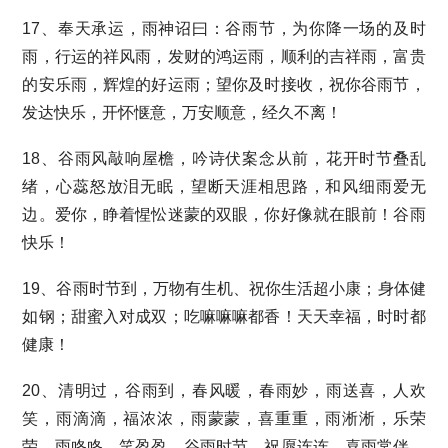
17、奉天承运，雨神诏曰：谷雨节，为你降一场的及时
雨，行运的祥风雨，发财的鸿运雨，顺利的吉祥雨，富贵
的安乐雨，辉煌的好运雨；望你及时接收，祝你谷雨节，
发达快乐，开怀惬意，万安顺意，经久不离！
18、谷雨风敲响屋檐，吟诗伏案念从前，花开时节叠乱
绪，心蕊怒放泪无眠，望断天涯相思路，和风细雨爱无
边。爱你，睁着惺忪迷蒙的双眼，你好像就在眼前！谷雨
快乐！
19、谷雨时节到，万物有生机、祝你生活超小康；身体健
如钢；甜蜜入对成双；吃嘛嘛嘛都香！天天幸福，时时都
健康！
20、清明过，谷雨到，春风暖，春雨妙，雨送喜，人欢
笑，雨滴滴，福浓浓，雨蒙蒙，喜重重，雨淅淅，乐荣
荣，雨咚咚，笑盈盈。谷雨时节，祝愿连连，喜雨常伴，