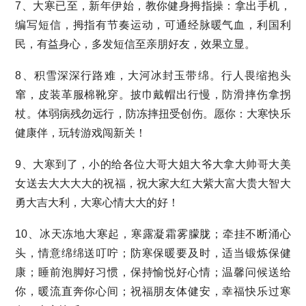
7、大寒已至，新年伊始，教你健身拇指操：拿出手机，
编写短信，拇指有节奏运动，可通经脉暖气血，利国利
民，有益身心，多发短信至亲朋好友，效果立显。
8、积雪深深行路难，大河冰封玉带绵。行人畏缩抱头
窜，皮装革服棉靴穿。披巾戴帽出行慢，防滑摔伤拿拐
杖。体弱病残勿远行，防冻摔扭受创伤。愿你：大寒快乐
健康伴，玩转游戏闯新关！
9、大寒到了，小的给各位大哥大姐大爷大拿大帅哥大美
女送去大大大大的祝福，祝大家大红大紫大富大贵大智大
勇大吉大利，大寒心情大大的好！
10、冰天冻地大寒起，寒露凝霜雾朦胧；牵挂不断涌心
头，情意绵绵送叮咛；防寒保暖要及时，适当锻炼保健
康；睡前泡脚好习惯，保持愉悦好心情；温馨问候送给
你，暖流直奔你心间；祝福朋友体健安，幸福快乐过寒