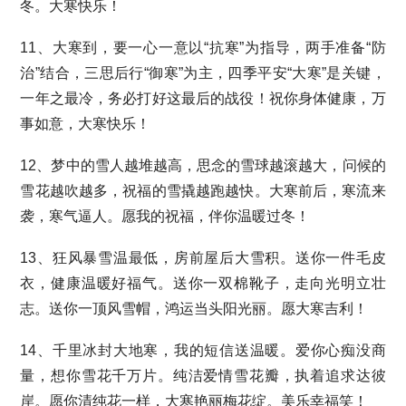
冬。大寒快乐！
11、大寒到，要一心一意以“抗寒”为指导，两手准备“防
治”结合，三思后行“御寒”为主，四季平安“大寒”是关键，
一年之最冷，务必打好这最后的战役！祝你身体健康，万
事如意，大寒快乐！
12、梦中的雪人越堆越高，思念的雪球越滚越大，问候的
雪花越吹越多，祝福的雪撬越跑越快。大寒前后，寒流来
袭，寒气逼人。愿我的祝福，伴你温暖过冬！
13、狂风暴雪温最低，房前屋后大雪积。送你一件毛皮
衣，健康温暖好福气。送你一双棉靴子，走向光明立壮
志。送你一顶风雪帽，鸿运当头阳光丽。愿大寒吉利！
14、千里冰封大地寒，我的短信送温暖。爱你心痴没商
量，想你雪花千万片。纯洁爱情雪花瓣，执着追求达彼
岸。愿你清纯花一样，大寒艳丽梅花绽。美乐幸福笑！