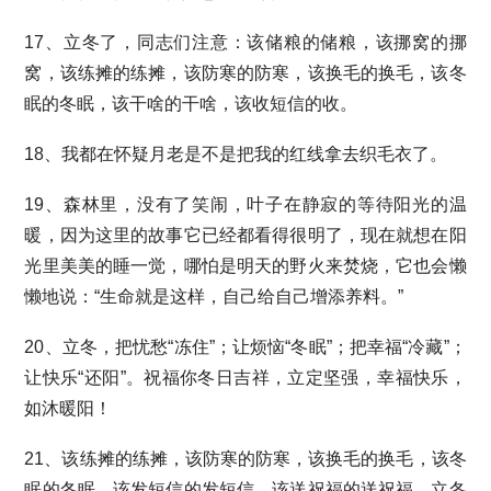
17、立冬了，同志们注意：该储粮的储粮，该挪窝的挪
窝，该练摊的练摊，该防寒的防寒，该换毛的换毛，该冬
眠的冬眠，该干啥的干啥，该收短信的收。
18、我都在怀疑月老是不是把我的红线拿去织毛衣了。
19、森林里，没有了笑闹，叶子在静寂的等待阳光的温
暖，因为这里的故事它已经都看得很明了，现在就想在阳
光里美美的睡一觉，哪怕是明天的野火来焚烧，它也会懒
懒地说：“生命就是这样，自己给自己增添养料。”
20、立冬，把忧愁“冻住”；让烦恼“冬眠”；把幸福“冷藏”；
让快乐“还阳”。祝福你冬日吉祥，立定坚强，幸福快乐，
如沐暖阳！
21、该练摊的练摊，该防寒的防寒，该换毛的换毛，该冬
眠的冬眠，该发短信的发短信，该送祝福的送祝福，立冬