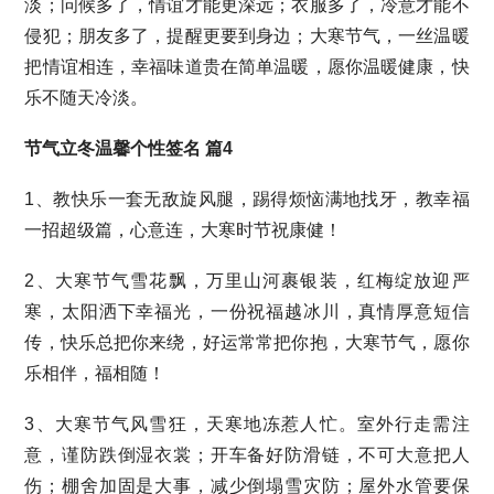
淡；问候多了，情谊才能更深远；衣服多了，冷意才能不
侵犯；朋友多了，提醒更要到身边；大寒节气，一丝温暖
把情谊相连，幸福味道贵在简单温暖，愿你温暖健康，快
乐不随天冷淡。
节气立冬温馨个性签名 篇4
1、教快乐一套无敌旋风腿，踢得烦恼满地找牙，教幸福
一招超级篇，心意连，大寒时节祝康健！
2、大寒节气雪花飘，万里山河裹银装，红梅绽放迎严
寒，太阳洒下幸福光，一份祝福越冰川，真情厚意短信
传，快乐总把你来绕，好运常常把你抱，大寒节气，愿你
乐相伴，福相随！
3、大寒节气风雪狂，天寒地冻惹人忙。室外行走需注
意，谨防跌倒湿衣裳；开车备好防滑链，不可大意把人
伤；棚舍加固是大事，减少倒塌雪灾防；屋外水管要保