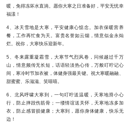
暖，免得冻坏水直淌。愿你大寒之日准备好，平安无忧幸
福漾！
4、冰天雪地是大寒，平安健康心惦念。加衣保暖营养
餐，工作再忙食为天。富贵名誉如云烟，情意似金永灿
烂。祝你，大寒快乐迎新年。
5、冬来露重凝霜雪，大寒节气烈风卷，问候越过千万
山，情意频传无长短，话语轻淡热心传，万般叮咛记心
间，寒冷时节加衣被，体健身强最关键。祝大寒暖融融、
甜蜜蜜、乐滋滋、笑嘻嘻。
6、北风呼啸大寒到，一句叮咛送温暖，天寒地滑小心
行，防止摔跤伤筋骨；一缕情谊送关怀，天寒地冻多加
衣，防止感冒损健康；大寒到，愿你身体健康，快乐无
边！