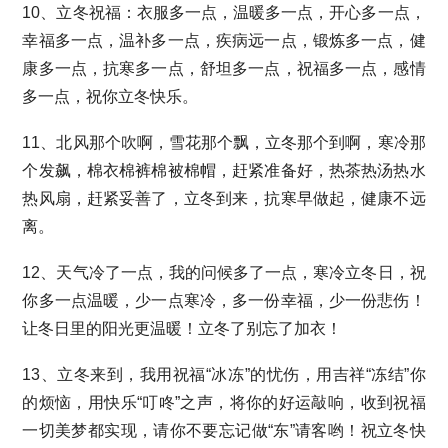
10、立冬祝福：衣服多一点，温暖多一点，开心多一点，
幸福多一点，温补多一点，疾病远一点，锻炼多一点，健
康多一点，抗寒多一点，舒坦多一点，祝福多一点，感情
多一点，祝你立冬快乐。
11、北风那个吹啊，雪花那个飘，立冬那个到啊，寒冷那
个发飙，棉衣棉裤棉被棉帽，赶紧准备好，热茶热汤热水
热风扇，赶紧妥善了，立冬到来，抗寒早做起，健康不远
离。
12、天气冷了一点，我的问候多了一点，寒冷立冬日，祝
你多一点温暖，少一点寒冷，多一份幸福，少一份悲伤！
让冬日里的阳光更温暖！立冬了别忘了加衣！
13、立冬来到，我用祝福“冰冻”的忧伤，用吉祥“冻结”你
的烦恼，用快乐“叮咚”之声，将你的好运敲响，收到祝福
一切美梦都实现，请你不要忘记做“东”请客哟！祝立冬快