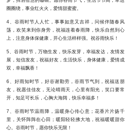
梦，挥洒智慧的锄镐。愿你谷雨节气，生活节节高，幸运
圈圈绕，事业红火火，爱情甜蜜蜜。
4、谷雨时节人人忙，事事如意又吉祥，问候伴随春风
荡，欢笑来到你身旁，祝福连着春雨降，快乐自然到心
上，注意身体保健康，开心生活样样强。祝谷雨快乐！
5、谷雨时节，万物生发，快乐发芽，幸福发达，友情发
展，短信发友，祝福好友，生活快乐，身体健康，爱情成
双，幸福飘香！
6、好雨知时节，好谷谢勤劳，谷雨节气到，祝福送朋
友，祝愿佳佳友，无论晴雨天，心里有阳光，笑口要常
开，知足可长乐，心胸大海阔，快乐幸福多！
7、谷雨时节温雨降，温暖身心传心意；花香片片扬千
里，关怀阵阵在心田；暖阳轻轻拂大地，祝福暖暖甜你
心。谷雨时节，愿你快乐无限！