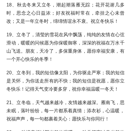
18、秋去冬来又立冬，潮起潮落雁无踪；花开花谢几多
时，思念之心日益浓；好友祝福时常在，牵挂之心未曾
改；又是一年立冬时，绵绵情谊永不衰。祝立冬快乐！
19、立冬了，清莹的雪花在风中飘荡，纯纯的友情在心弦
滑动，暖暖的问候愿为你保暖御寒，深深的祝福在万水千
山飞送。朋友，天冷了，多保重身体，愿你幸福安康，有
一个开心快乐的冬季！
20、立冬到，我的短信像太阳，为你驱走严寒；我的短信
是关怀，为你送走所有的不快；我的短信是祝愿，愿你立
冬快乐！记得天气变冷要多穿，祝你幸福温暖一冬天！
21、立冬临，天气越来越冷，友情越来越深。雁南飞，思
未眠，落叶纷纷，每一片都系着真情；添衣衫，心温暖，
祝福声声，每一句都裹着关心：愿快乐与你同行！