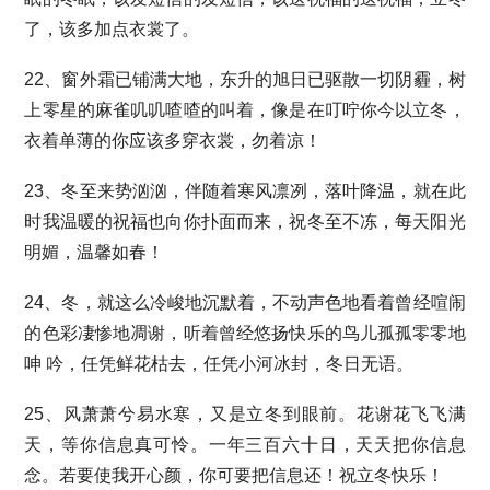
了，该多加点衣裳了。
22、窗外霜已铺满大地，东升的旭日已驱散一切阴霾，树
上零星的麻雀叽叽喳喳的叫着，像是在叮咛你今以立冬，
衣着单薄的你应该多穿衣裳，勿着凉！
23、冬至来势汹汹，伴随着寒风凛冽，落叶降温，就在此
时我温暖的祝福也向你扑面而来，祝冬至不冻，每天阳光
明媚，温馨如春！
24、冬，就这么冷峻地沉默着，不动声色地看着曾经喧闹
的色彩凄惨地凋谢，听着曾经悠扬快乐的鸟儿孤孤零零地
呻 吟，任凭鲜花枯去，任凭小河冰封，冬日无语。
25、风萧萧兮易水寒，又是立冬到眼前。花谢花飞飞满
天，等你信息真可怜。一年三百六十日，天天把你信息
念。若要使我开心颜，你可要把信息还！祝立冬快乐！