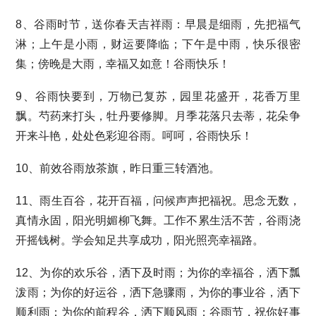
8、谷雨时节，送你春天吉祥雨：早晨是细雨，先把福气
淋；上午是小雨，财运要降临；下午是中雨，快乐很密
集；傍晚是大雨，幸福又如意！谷雨快乐！
9、谷雨快要到，万物已复苏，园里花盛开，花香万里
飘。芍药来打头，牡丹要修脚。月季花落只去蒂，花朵争
开来斗艳，处处色彩迎谷雨。呵呵，谷雨快乐！
10、前效谷雨放茶旗，昨日重三转酒池。
11、雨生百谷，花开百福，问候声声把福祝。思念无数，
真情永固，阳光明媚柳飞舞。工作不累生活不苦，谷雨浇
开摇钱树。学会知足共享成功，阳光照亮幸福路。
12、为你的欢乐谷，洒下及时雨；为你的幸福谷，洒下瓢
泼雨；为你的好运谷，洒下急骤雨，为你的事业谷，洒下
顺利雨；为你的前程谷，洒下顺风雨；谷雨节，祝你好事