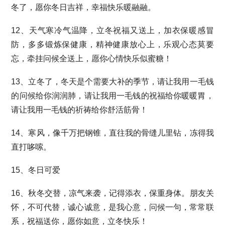
冬了，愿你冬日吉祥，幸福快乐暖融融。
12、天气寒冷气温降，立冬祝福又送上，加衣保暖感冒
防，多多锻炼保健康，精神健康放心上，乐观心态莫要
忘，牵挂问候全送上，愿你心情快乐似蜜糖！
13、立冬了，冬天是个需要大补的季节，请让我用一毛钱
的问候给你润润肺，请让我用一毛钱的祝福给你暖暖胃，
请让我用一毛钱的祈祷给你舒活筋骨！
14、寒风，像千万把钢锥，直往我的骨缝儿里钻，冻得我
直打哆嗦。
15、冬日可爱
16、秋冬交替，凉气来袭，记得添衣，保重身体。朋友关
怀，不可代替，诚心诚意，是我心意，问候一句，常常联
系，祝福送你，愿你如意，立冬快乐！