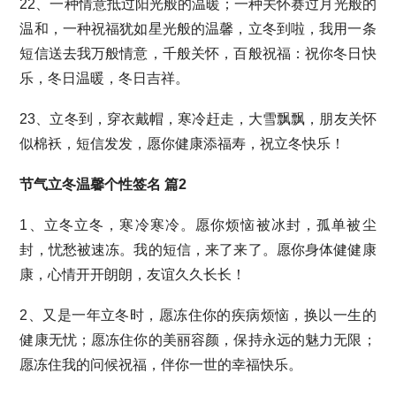
22、一种情意抵过阳光般的温暖；一种关怀赛过月光般的
温和，一种祝福犹如星光般的温馨，立冬到啦，我用一条
短信送去我万般情意，千般关怀，百般祝福：祝你冬日快
乐，冬日温暖，冬日吉祥。
23、立冬到，穿衣戴帽，寒冷赶走，大雪飘飘，朋友关怀
似棉袄，短信发发，愿你健康添福寿，祝立冬快乐！
节气立冬温馨个性签名 篇2
1、立冬立冬，寒冷寒冷。愿你烦恼被冰封，孤单被尘
封，忧愁被速冻。我的短信，来了来了。愿你身体健健康
康，心情开开朗朗，友谊久久长长！
2、又是一年立冬时，愿冻住你的疾病烦恼，换以一生的
健康无忧；愿冻住你的美丽容颜，保持永远的魅力无限；
愿冻住我的问候祝福，伴你一世的幸福快乐。