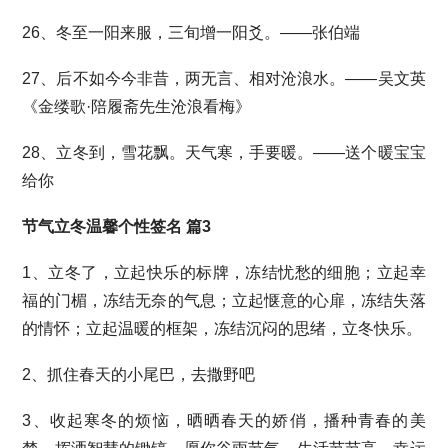
26、冬至一阳来服，三旬增一阳爻。——张伯端
27、后不如今今非昔，两无言、相对沧浪水。——吴文英
《金缕歌·陪履斋先生沧浪看梅》
28、立冬到，雪花飘。天气寒，手要暖。——送个暖宝宝
给你
节气立冬温馨个性签名 篇3
1、立冬了，立起快乐的标牌，冻结忧愁的细胞；立起幸
福的门楣，冻结无奈的气息；立起惬意的心扉，冻结失落
的情怀；立起温暖的框架，冻结沉闷的思绪，立冬快乐。
2、抓住春天的小尾巴，去撒野吧
3、收起寒冬的烦恼，晒晒春天的娇俏，播种青春的美