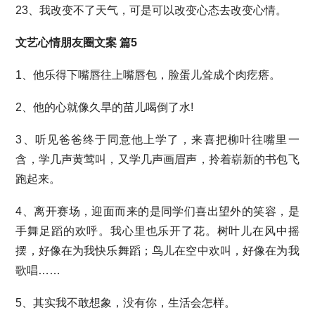
23、我改变不了天气，可是可以改变心态去改变心情。
文艺心情朋友圈文案 篇5
1、他乐得下嘴唇往上嘴唇包，脸蛋儿耸成个肉疙瘩。
2、他的心就像久旱的苗儿喝倒了水!
3、听见爸爸终于同意他上学了，来喜把柳叶往嘴里一
含，学几声黄莺叫，又学几声画眉声，拎着崭新的书包飞
跑起来。
4、离开赛场，迎面而来的是同学们喜出望外的笑容，是
手舞足蹈的欢呼。我心里也乐开了花。树叶儿在风中摇
摆，好像在为我快乐舞蹈；鸟儿在空中欢叫，好像在为我
歌唱……
5、其实我不敢想象，没有你，生活会怎样。