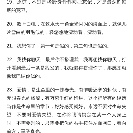
19、原谅，不过是将遗憾悄悄掩埋;忘记，才是最深刻彻
底的宽容。
20、数叶白帆，在这水天一色金光闪闪的海面上，就像几
片雪白的羽毛似的，轻悠悠地漂动着，漂动着。
21、我想你了，第一句是假的，第二句也是假的。
22、我找你聊天，最后你不搭理我，我再想找你聊天，打
开看到最后一条是我发的，我就懒得搭理你了，那感觉就
像我巴结你似的。
23、爱情，是生命里的一抹春光。有乍暖还寒的起伏，有
无限春光的旖旎，有万紫千红的绚烂。这个把所有的经历
当作是生命里的章节，好好感受就好。永远不要对生命失
望，不要对爱情失望。在你将眼睛锁定在某一个人身上
时，不需要别的，只需要把你的右手按住左面胸口，看向
前方，享受春光。