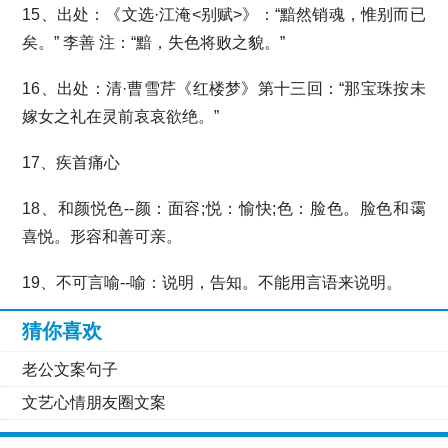
15、出处：《文选·江淹<别赋>》：“黯然销魂，惟别而已
矣。” 李善 注：“黯，失色将败之貌。”
16、出处：清·曹雪芹《红楼梦》第十三回：“那宝珠按未
嫁女之礼在灵前哀哀欲绝。”
17、疾首痛心
18、和颜悦色--颜：面容;悦：愉快;色：脸色。脸色和霭
喜悦。形容和善可亲。
19、不可言喻--喻：说明，告知。不能用言语来说明。
猜你喜欢
老公文案句子
文艺心情朋友圈文案