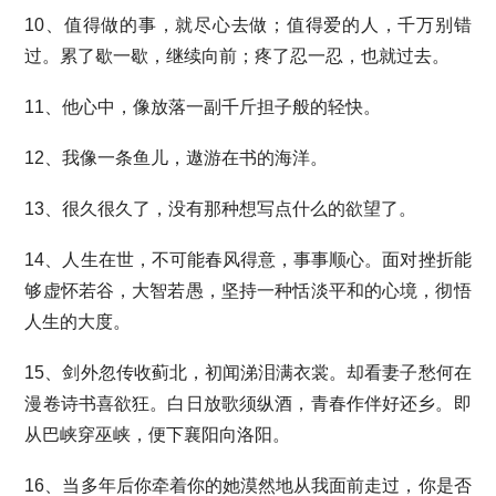
10、值得做的事，就尽心去做；值得爱的人，千万别错
过。累了歇一歇，继续向前；疼了忍一忍，也就过去。
11、他心中，像放落一副千斤担子般的轻快。
12、我像一条鱼儿，遨游在书的海洋。
13、很久很久了，没有那种想写点什么的欲望了。
14、人生在世，不可能春风得意，事事顺心。面对挫折能
够虚怀若谷，大智若愚，坚持一种恬淡平和的心境，彻悟
人生的大度。
15、剑外忽传收蓟北，初闻涕泪满衣裳。却看妻子愁何在
漫卷诗书喜欲狂。白日放歌须纵酒，青春作伴好还乡。即
从巴峡穿巫峡，便下襄阳向洛阳。
16、当多年后你牵着你的她漠然地从我面前走过，你是否