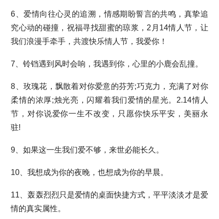
6、爱情向往心灵的追溯，情感期盼誓言的共鸣，真挚追
究心动的碰撞，祝福寻找甜蜜的琼浆，2月14情人节，让
我们浪漫手牵手，共渡快乐情人节，我爱你！
7、铃铛遇到风时会响，我遇到你，心里的小鹿会乱撞。
8、玫瑰花，飘散着对你爱意的芬芳;巧克力，充满了对你
柔情的浓厚;烛光亮，闪耀着我们爱情的星光。2.14情人
节，对你说爱你一生不改变，只愿你快乐平安，美丽永
驻!
9、如果这一生我们爱不够，来世必能长久。
10、我想成为你的夜晚，也想成为你的早晨。
11、轰轰烈烈只是爱情的桌面快捷方式，平平淡淡才是爱
情的真实属性。