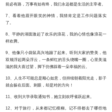
前必有路，万事有始有终，我们永远都是生活的主宰者。
7、看着他眉开眼笑的神情，我猜肯定是工作问题落实
了。
8、平静的湖面激起了欢乐的浪花，我的心情也像浪花一
样欢腾。
9、他像只小袋鼠高兴地蹦了起来。听到大家的赞美，他
双颊浮起两朵浮云，一条鲜红的舌头绕嘴一圈，心里美滋
滋的我大喜过望，脚下仿佛踩着一朵幸福的云。
10、人生不可能总是顺心如意，但持续朝着阳光走，影子
就会躲在后面。刺眼，却是对的方向！
11、收到大学录取通知书，她立刻欢呼雀跃起来。
12、对于旅行，从来都记忆模糊。记不得都去了哪些地