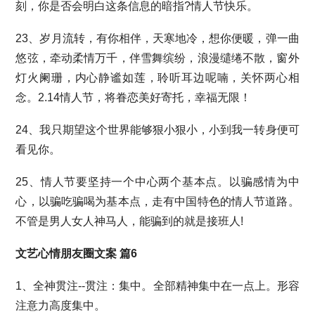
刻，你是否会明白这条信息的暗指?情人节快乐。
23、岁月流转，有你相伴，天寒地冷，想你便暖，弹一曲
悠弦，牵动柔情万千，伴雪舞缤纷，浪漫缱绻不散，窗外
灯火阑珊，内心静谧如莲，聆听耳边呢喃，关怀两心相
念。2.14情人节，将眷恋美好寄托，幸福无限！
24、我只期望这个世界能够狠小狠小，小到我一转身便可
看见你。
25、情人节要坚持一个中心两个基本点。以骗感情为中
心，以骗吃骗喝为基本点，走有中国特色的情人节道路。
不管是男人女人神马人，能骗到的就是接班人!
文艺心情朋友圈文案 篇6
1、全神贯注--贯注：集中。全部精神集中在一点上。形容
注意力高度集中。