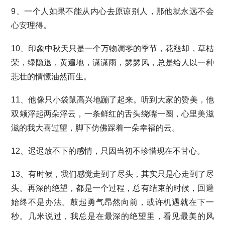
9、一个人如果不能从内心去原谅别人，那他就永远不会
心安理得。
10、印象中秋天只是一个万物凋零的季节，花褪却，草枯
荣，绿隐退，黄遍地，潇潇雨，瑟瑟风，总是给人以一种
悲壮的情愫油然而生。
11、他像只小袋鼠高兴地蹦了起来。听到大家的赞美，他
双颊浮起两朵浮云，一条鲜红的舌头绕嘴一圈，心里美滋
滋的我大喜过望，脚下仿佛踩着一朵幸福的云。
12、迟迟放不下的感情，只因当初不珍惜现在不甘心。
13、有时候，我们感觉走到了尽头，其实只是心走到了尽
头。再深的绝望，都是一个过程，总有结束的时候，回避
始终不是办法。鼓起勇气昂然向前，或许机遇就在下一
秒。几米说过，我总是在最深的绝望里，看见最美的风