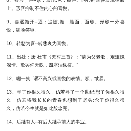
8、喜形于色--形：表现;色：脸色。内心的喜悦表现在脸
上。形容抑制不住内心的喜悦。
9、喜逐颜开--逐：追随;颜：脸面，面容。形容十分喜
悦，满脸笑容。
10、转悲为喜--转悲哀为喜悦。
11、出处：唐·杜甫《羌村三首》：“请为父老歌，艰难愧
深情。歌罢仰天叹，四座泪纵横。”
12、嚬一笑--谓不高兴或喜悦的表情。嚬，皱眉。
13、寻了你很久很久，仿若寻了一个世纪;想了你很久很
久，仿若将我长长的青春也想到了尽头;念了你很久很
久，仿若今生就是如此般念完。
14、后继有人--有后人继承前人的事业。