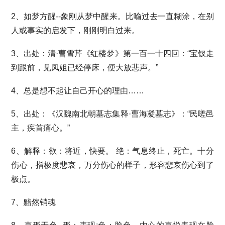
2、如梦方醒--象刚从梦中醒来。比喻过去一直糊涂，在别
人或事实的启发下，刚刚明白过来。
3、出处：清·曹雪芹《红楼梦》第一百一十四回：“宝钗走
到跟前，见凤姐已经停床，便大放悲声。”
4、总是想不起让自己开心的理由……
5、出处：《汉魏南北朝墓志集释·曹海凝墓志》：“民嗟邑
主，疾首痛心。”
6、解释：欲：将近，快要。 绝：气息终止，死亡。十分
伤心，指极度悲哀，万分伤心的样子，形容悲哀伤心到了
极点。
7、黯然销魂