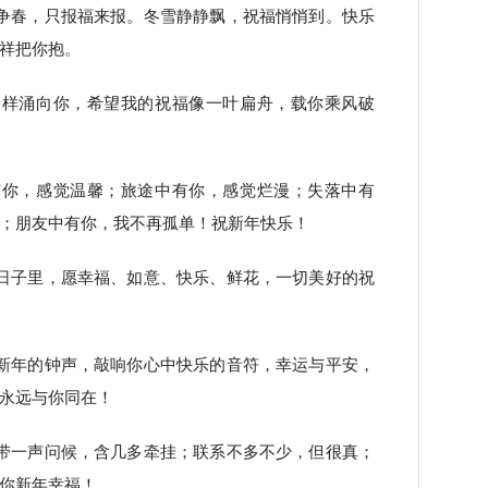
争春，只报福来报。冬雪静静飘，祝福悄悄到。快乐
祥把你抱。
一样涌向你，希望我的祝福像一叶扁舟，载你乘风破
有你，感觉温馨；旅途中有你，感觉烂漫；失落中有
；朋友中有你，我不再孤单！祝新年快乐！
日子里，愿幸福、如意、快乐、鲜花，一切美好的祝
新年的钟声，敲响你心中快乐的音符，幸运与平安，
永远与你同在！
带一声问候，含几多牵挂；联系不多不少，但很真；
你新年幸福！