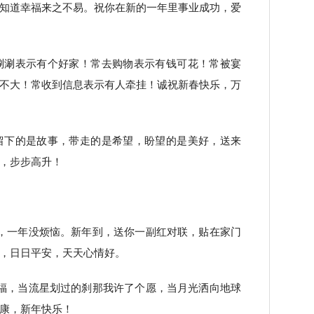
知道幸福来之不易。祝你在新的一年里事业成功，爱
涮涮表示有个好家！常去购物表示有钱可花！常被宴
不大！常收到信息表示有人牵挂！诚祝新春快乐，万
留下的是故事，带走的是希望，盼望的是美好，送来
，步步高升！
，一年没烦恼。新年到，送你一副红对联，贴在家门
，日日平安，天天心情好。
福，当流星划过的刹那我许了个愿，当月光洒向地球
康，新年快乐！