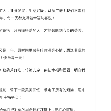
扩大，业务发展，生意兴隆，财源广进！我们不常拥
年、每一天都充满着幸福与喜悦！
的娇艳；只有懂得爱的人，才能领略到心灵的芬芳。
又是一年。愿时间更替带给你漂亮心情，飘送着我的
！快乐每一天！
！糖葫芦好吃，竹签儿穿，象征幸福和团圆！明白我
蹉跎，留下一段美美回忆，带走了所有的烦恼，迎来
年幸福平安！
送给你而把对你的思念挂在项链上，贴在心窝里。