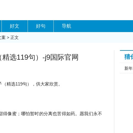
好文
好句
导航
文案
> 正文
选119句）-j9国际官网
猜
新年
（精选119句），供大家欣赏。
甜得像蜜；哪怕暂时的分离也苦得如药。愿我们永不