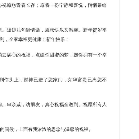
心祝愿您青春长存；愿将一份宁静和喜悦，悄悄带给
信。短短几句温情话，愿您快乐又温馨。新年贺岁平
利，全家幸福更健康！新年快乐！
捎去满心的祝福，点缀你甜蜜的梦，愿你拥有一个幸
临到你头上，财神已进了您家门，荣华富贵已离您不
闹。串亲戚，访朋友，真心祝福全送到。祝愿所有人
诚的问候，上面有我浓浓的思念与温馨的祝福。