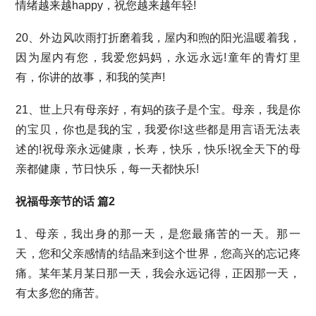
情绪越来越happy，祝您越来越年轻!
20、外边风吹雨打折磨着我，屋内和煦的阳光温暖着我，
因为屋内有您，我爱您妈妈，永远永远!童年的青灯里
有，你讲的故事，和我的笑声!
21、世上只有母亲好，有妈的孩子是个宝。母亲，我是你
的宝贝，你也是我的宝，我爱你!这些都是用言语无法表
述的!祝母亲永远健康，长寿，快乐，快乐!祝全天下的母
亲都健康，节日快乐，每一天都快乐!
祝福母亲节的话 篇2
1、母亲，我出身的那一天，是您最痛苦的一天。那一
天，您和父亲感情的结晶来到这个世界，您高兴的忘记疼
痛。某年某月某日那一天，我会永远记得，正因那一天，
有太多您的痛苦。