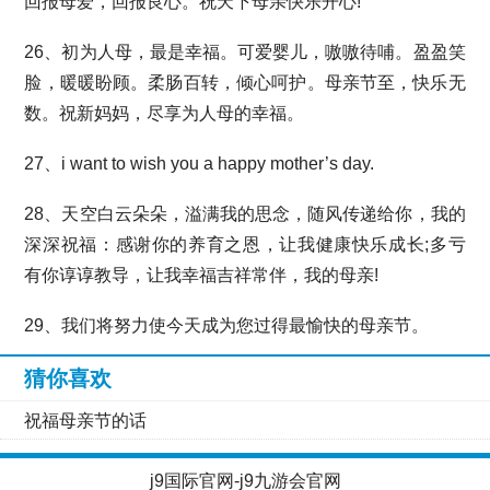
回报母爱，回报良心。祝天下母亲快乐开心!
26、初为人母，最是幸福。可爱婴儿，嗷嗷待哺。盈盈笑
脸，暖暖盼顾。柔肠百转，倾心呵护。母亲节至，快乐无
数。祝新妈妈，尽享为人母的幸福。
27、i want to wish you a happy mother’s day.
28、天空白云朵朵，溢满我的思念，随风传递给你，我的
深深祝福：感谢你的养育之恩，让我健康快乐成长;多亏
有你谆谆教导，让我幸福吉祥常伴，我的母亲!
29、我们将努力使今天成为您过得最愉快的母亲节。
猜你喜欢
祝福母亲节的话
j9国际官网-j9九游会官网