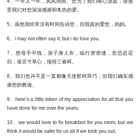
4、一年又一年，风风雨雨。您为了我们呕心沥血，请接
受我们对您深深感谢和炙热的爱。
5、虽然我经常没有时间告诉您，但我真的爱您，妈妈。
6、i may not often say it, but i do love you.
7、慈母手中线，游子身上衣，临行密密缝，意恐迟迟
归，谁言寸草心，报得三春晖。
8、我们也许不是一直都像天使那样乖巧，但我们确实感
谢您的教诲。
9、here’s a little token of my appreciation for all that you
have done for me over the years.
10、we would love to fix breakfast for you mom, but we
think it would be safer for us all if we took you out.