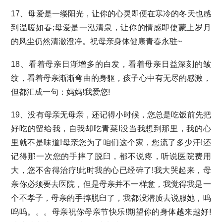
17、母爱是一缕阳光，让你的心灵即便在寒冷的冬天也感
到温暖如春;母爱是一泓清泉，让你的情感即使蒙上岁月
的风尘仍然清澈澄净。祝母亲身体健康青春永驻~
18、看着母亲日渐增多的白发，看着母亲日益深刻的皱
纹，看着母亲渐渐弯曲的身躯，孩子心中有无尽的感激，
但都汇成一句：妈妈!我爱您!
19、没有母亲无母亲，还记得小时候，您总是吃饭前先把
好吃的留给我，自我却吃青菜!没当我想到那里，我的心
里就不是味道!母亲您为了咱们这个家，您流了多少汗!还
记得那一次您的手摔了脱臼，都不说疼，听说医院费用
大，您不舍得治疗!此时我的心已经碎了!我大哭起来，母
亲你必须要去医院，但是母亲并不一样意，我觉得我是一
个不孝子，母亲的手摔脱臼了，我都没潜质去说服她，呜
呜呜。。。母亲祝你母亲节快乐!期望你的身体越来越好!