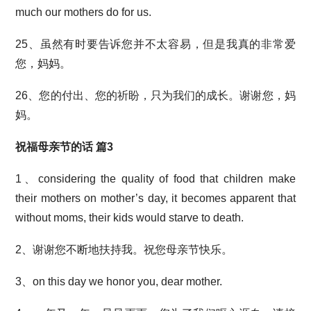
much our mothers do for us.
25、虽然有时要告诉您并不太容易，但是我真的非常爱
您，妈妈。
26、您的付出、您的祈盼，只为我们的成长。谢谢您，妈
妈。
祝福母亲节的话 篇3
1、considering the quality of food that children make
their mothers on mother’s day, it becomes apparent that
without moms, their kids would starve to death.
2、谢谢您不断地扶持我。祝您母亲节快乐。
3、on this day we honor you, dear mother.