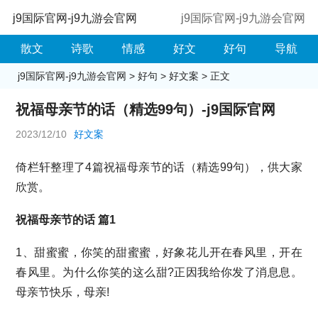
j9国际官网-j9九游会官网
j9国际官网-j9九游会官网
散文
诗歌
情感
好文
好句
导航
j9国际官网-j9九游会官网
>
好句
>
好文案
> 正文
祝福母亲节的话（精选99句）-j9国际官网
2023/12/10
好文案
倚栏轩整理了4篇祝福母亲节的话（精选99句），供大家
欣赏。
祝福母亲节的话 篇1
1、甜蜜蜜，你笑的甜蜜蜜，好象花儿开在春风里，开在
春风里。为什么你笑的这么甜?正因我给你发了消息息。
母亲节快乐，母亲!