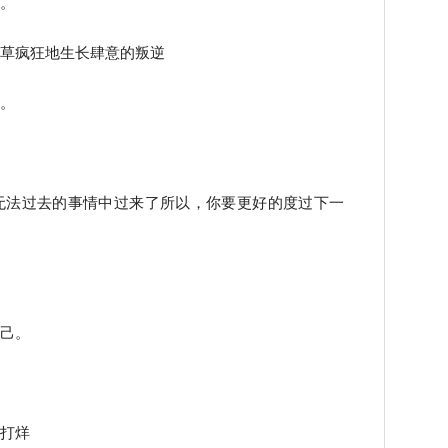
的。
野草疯狂地生长肆意的叛逆
里。
无法过去的事情中过来了所以，你要更好的度过下一
自己。
久打烊