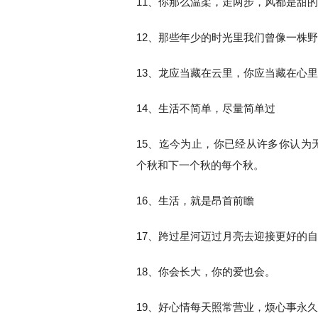
11、你那么温柔，走两步，风都是甜
12、那些年少的时光里我们曾像一株
13、龙应当藏在云里，你应当藏在心
14、生活不简单，尽量简单过
15、迄今为止，你已经从许多你认为
个秋和下一个秋的每个秋。
16、生活，就是昂首前瞻
17、跨过星河迈过月亮去迎接更好的
18、你会长大，你的爱也会。
19、好心情每天照常营业，烦心事永