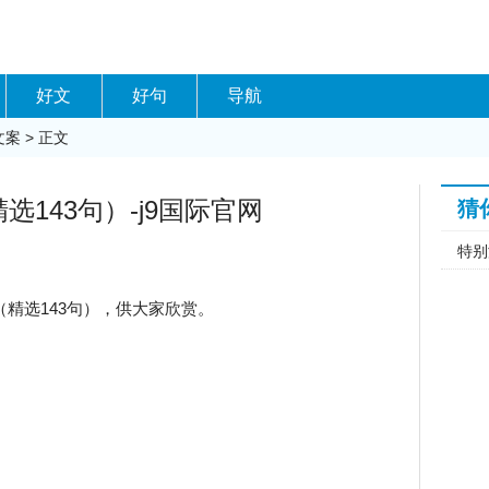
好文
好句
导航
文案
> 正文
143句）-j9国际官网
猜
特别
精选143句），供大家欣赏。