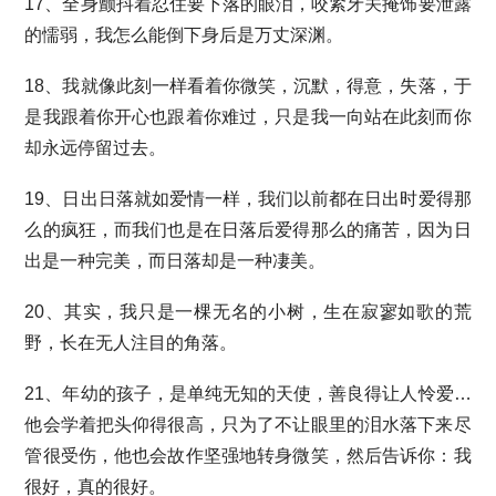
17、全身颤抖着忍住要下落的眼泪，咬紧牙关掩饰要泄露
的懦弱，我怎么能倒下身后是万丈深渊。
18、我就像此刻一样看着你微笑，沉默，得意，失落，于
是我跟着你开心也跟着你难过，只是我一向站在此刻而你
却永远停留过去。
19、日出日落就如爱情一样，我们以前都在日出时爱得那
么的疯狂，而我们也是在日落后爱得那么的痛苦，因为日
出是一种完美，而日落却是一种凄美。
20、其实，我只是一棵无名的小树，生在寂寥如歌的荒
野，长在无人注目的角落。
21、年幼的孩子，是单纯无知的天使，善良得让人怜爱…
他会学着把头仰得很高，只为了不让眼里的泪水落下来尽
管很受伤，他也会故作坚强地转身微笑，然后告诉你：我
很好，真的很好。