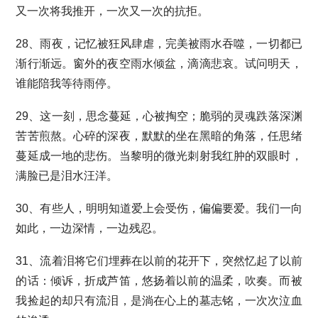
又一次将我推开，一次又一次的抗拒。
28、雨夜，记忆被狂风肆虐，完美被雨水吞噬，一切都已
渐行渐远。窗外的夜空雨水倾盆，滴滴悲哀。试问明天，
谁能陪我等待雨停。
29、这一刻，思念蔓延，心被掏空；脆弱的灵魂跌落深渊
苦苦煎熬。心碎的深夜，默默的坐在黑暗的角落，任思绪
蔓延成一地的悲伤。当黎明的微光刺射我红肿的双眼时，
满脸已是泪水汪洋。
30、有些人，明明知道爱上会受伤，偏偏要爱。我们一向
如此，一边深情，一边残忍。
31、流着泪将它们埋葬在以前的花开下，突然忆起了以前
的话：倾诉，折成芦笛，悠扬着以前的温柔，吹奏。而被
我捡起的却只有流泪，是淌在心上的墓志铭，一次次泣血