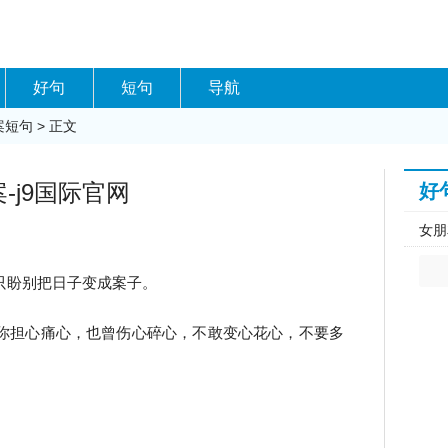
好句
短句
导航
案短句
> 正文
-j9国际官网
好
女朋
只盼别把日子变成案子。
你担心痛心，也曾伤心碎心，不敢变心花心，不要多