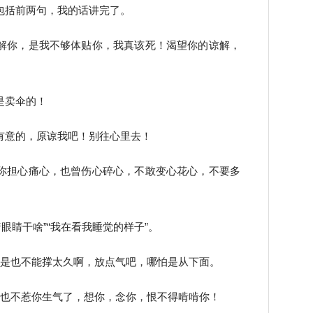
包括前两句，我的话讲完了。
解你，是我不够体贴你，我真该死！渴望你的谅解，
是卖伞的！
有意的，原谅我吧！别往心里去！
你担心痛心，也曾伤心碎心，不敢变心花心，不要多
着眼睛干啥”“我在看我睡觉的样子”。
但是也不能撑太久啊，放点气吧，哪怕是从下面。
再也不惹你生气了，想你，念你，恨不得啃啃你！