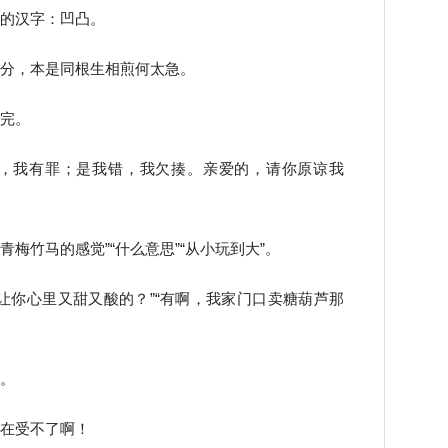
色的汉字：凹凸。
万分，本是同根生相煎何太急。
烧完。
对，我有罪；是我错，我欠揍。亲爱的，请你原谅我
青梅竹马的感觉”“什么意思”“从小玩到大”。
来让你心里又甜又酸的？”“有啊，我家门口卖糖葫芦那
计。
实在受不了啊！