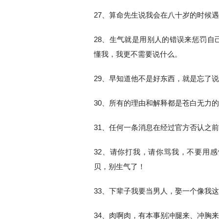
27、算命先生说我会在八十岁的时候
28、生气就是用别人的错误来惩罚自
懂我，我更不需要说什么。
29、早知道他不是好东西，就是忘了
30、所有的理由和解释都是苍白无力
31、任何一条消息在经过官方否认之
32、请你打我，请你骂我，不要用
贝，别生气了！
33、下辈子我要当男人，娶一个像我
34、肉啊肉，有本事别冲腿来、冲胸