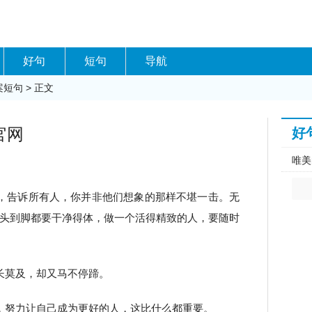
好句
短句
导航
案短句
> 正文
官网
好
唯美
，告诉所有人，你并非他们想象的那样不堪一击。无
头到脚都要干净得体，做一个活得精致的人，要随时
长莫及，却又马不停蹄。
，努力让自己成为更好的人，这比什么都重要。