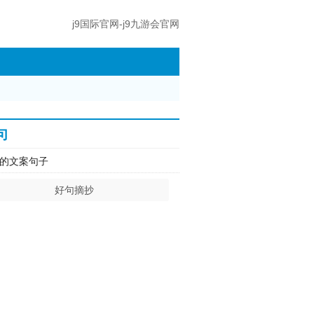
j9国际官网-j9九游会官网
句
的文案句子
好句摘抄