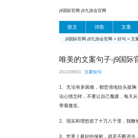
j9国际官网-j9九游会官网
散文
诗歌
文案
j9国际官网-j9九游会官网
>
好句
>
文
唯美的文案句子-j9国际
2022/08/01
文案短句
1、无论有多困难，都坚强地抬头挺胸
论心情怎样，不要让自己颓废，每天从
带着微笑。
2、现实和理想差了十万八千里，我鞭
3、世界上最好的保鲜，就是不断进步