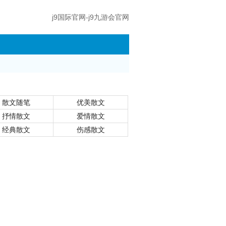
j9国际官网-j9九游会官网
散文随笔
优美散文
抒情散文
爱情散文
经典散文
伤感散文