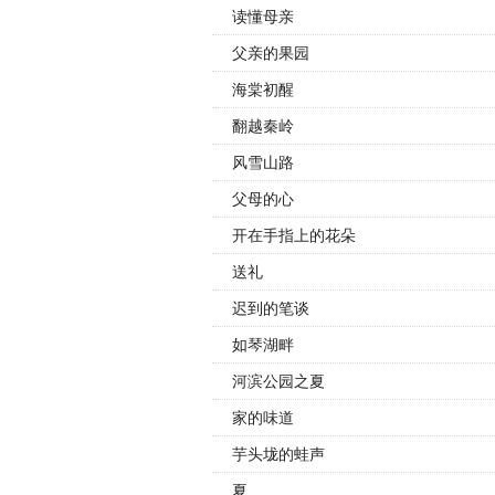
读懂母亲
父亲的果园
海棠初醒
翻越秦岭
风雪山路
父母的心
开在手指上的花朵
送礼
迟到的笔谈
如琴湖畔
河滨公园之夏
家的味道
芋头垅的蛙声
夏