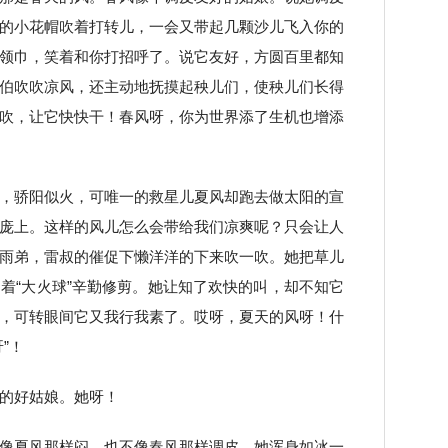
的小花帽吹着打转儿，一会又带起几颗沙儿飞入你的
领巾，笑着和你打招呼了。说它友好，方圆百里都知
伯吹吹凉风，还主动地抚摸起秧儿们，使秧儿们长得
吹，让它快快干！春风呀，你为世界添了生机也增添
，骄阳似火，可唯一的救星儿夏风却跑去做太阳的宣
庞上。这样的风儿怎么会带给我们凉爽呢？只会让人
雨弟，雷叔的催促下懒洋洋的下来吹一吹。她把草儿
着“大火球”辛勤修剪。她让知了欢快的叫，却不知它
，可转眼间它又我行我素了。哎呀，夏天的风呀！什
”！
的好姑娘。她呀！
像夏风那样闷，也不像春风那样调皮。她浑身如冰一