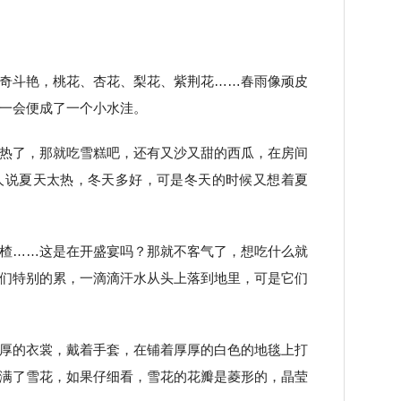
奇斗艳，桃花、杏花、梨花、紫荆花……春雨像顽皮
一会便成了一个小水洼。
热了，那就吃雪糕吧，还有又沙又甜的西瓜，在房间
人说夏天太热，冬天多好，可是冬天的时候又想着夏
楂……这是在开盛宴吗？那就不客气了，想吃什么就
们特别的累，一滴滴汗水从头上落到地里，可是它们
厚的衣裳，戴着手套，在铺着厚厚的白色的地毯上打
满了雪花，如果仔细看，雪花的花瓣是菱形的，晶莹