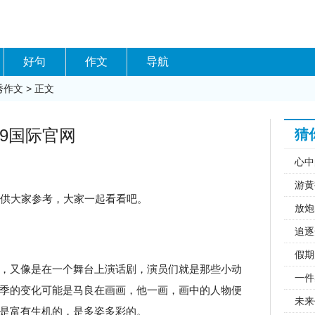
好句
作文
导航
秀作文
> 正文
j9国际官网
猜
心中
游黄
，供大家参考，大家一起看看吧。
放炮
追逐
假期
，又像是在一个舞台上演话剧，演员们就是那些小动
一件
季的变化可能是马良在画画，他一画，画中的人物便
未来
是富有生机的，是多姿多彩的。