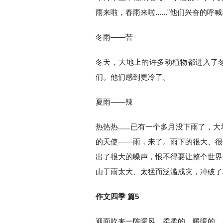
雨来啦，春雨来啦......”他们兴奋
冬雨——苦
冬天，大地上的许多动植物都进入了
们。他们感到更冷了。
夏雨——辣
热热热......已有一个多月没下雨
的天使——雨，来了。雨下的很大、很
出了很大的噪声，恨不得要让整个世界
由于雨太大、太猛而泛滥成灾，冲破了
作文四季 篇5
迎面吹来一阵暖风，柔柔的，暖暖的，