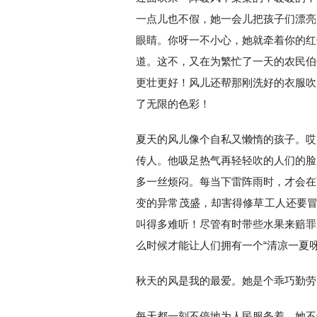
一点儿也不假，她一会儿把孩子们漂亮
眼睛。你呀一不小心，她就牵着你的红
道。这不，又在为繁忙了一天的农民伯
更壮更好！风儿还帮那刚洗好的衣服吹
了无限的色彩！
夏天的风儿像个自私又懒惰的孩子。哎
传人。他吸足热气再轻轻吹的人们的脸
多一丝烦闷。每当下雷阵雨时，才会在
变的异常茂盛，却害得修草工人还要冒
叫得多难听！尽管有时带些水果来赔罪
么时候才能让人们拥有一个“清凉一夏呀
秋天的风是我的最爱。她是个乖巧勤劳
每天都一刻不停地为人民服务着。她不