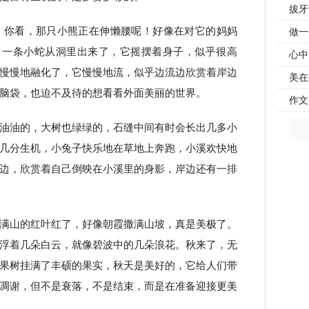
拔牙
。你看，那只小熊正在伸懒腰呢！好像在对它的妈妈
做一
，一条小蛇从洞里出来了，它摇摆着身子，似乎很高
心中
慢慢地融化了，它慢慢地流，似乎边流边欣赏着岸边
美在
脑袋，也迫不及待的想看看外面美丽的世界。
作文
油油的，大树也绿绿的，石缝中间有时会长出几多小
几分生机，小兔子快乐地在草地上奔跑，小溪欢快地
边，欣赏着自己倒映在小溪里的身影，岸边还有一排
满山的红叶红了，好像朝霞撒满山坡，真是美极了。
浮着几朵白云，就像碧波中的几朵浪花。秋来了，无
果树挂满了丰硕的果实，秋天是美好的，它给人们带
凋谢，但不是衰落，不是结束，而是在准备迎接更美