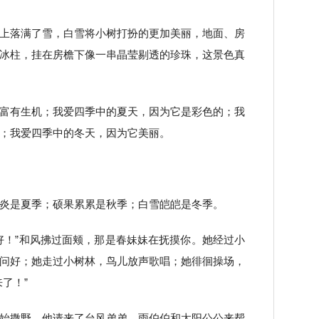
上落满了雪，白雪将小树打扮的更加美丽，地面、房
冰柱，挂在房檐下像一串晶莹剔透的珍珠，这景色真
富有生机；我爱四季中的夏天，因为它是彩色的；我
；我爱四季中的冬天，因为它美丽。
炎是夏季；硕果累累是秋季；白雪皑皑是冬季。
好！”和风拂过面颊，那是春妹妹在抚摸你。她经过小
问好；她走过小树林，鸟儿放声歌唱；她徘徊操场，
了！”
始撒野。他请来了台风弟弟、雨伯伯和太阳公公来帮