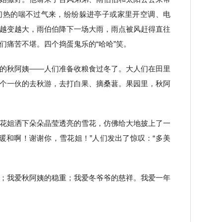
们热的喘不过气来，纷纷躲进亭子或家里开空调、电
越变越大，雨伯伯降下一场大雨，雨点被风赶得直往
们痛苦不堪。四个捣蛋鬼乐的“哈哈”笑。
的秋阿姨——人们准备收粮食过冬了。大人们在田里
个一伙的去秋游，去打白果、摘桑葚。果园里，秋阿
花姐洒下朵朵晶莹透亮的雪花，仿佛给大地披上了一
好暖和啊！谢谢你，雪花姐！”人们发出了惊叹：“多美
；我爱秋阿姨的稳重；我爱冬爷爷的慈祥。我爱一年