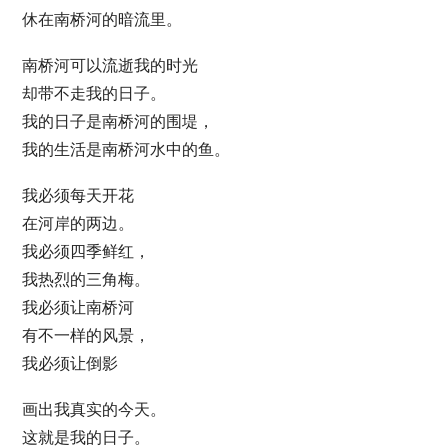
休在南桥河的暗流里。
南桥河可以流逝我的时光
却带不走我的日子。
我的日子是南桥河的围堤，
我的生活是南桥河水中的鱼。
我必须每天开花
在河岸的两边。
我必须四季鲜红，
我热烈的三角梅。
我必须让南桥河
有不一样的风景，
我必须让倒影
画出我真实的今天。
这就是我的日子。