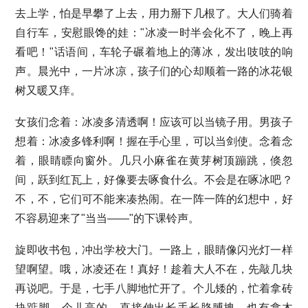
去上学，怕是早攀了上去，用力掰下几根了。大人们骑着
自行车，安慰眼馋的娃："冰凌一时半会化不了，晚上再
看吧！"话语间，车轮子碾着地上的薄冰，发出吱吱的响
声。晨光中，一片冰凉，孩子们的心却顺着一路的冰花银
树又暖又痒。
女孩们念着：冰凌多清透啊！应该可以当镜子用。男孩子
想着：冰凌多锋利啊！握在手心里，可以当剑使。念着念
着，眼睛瞟向窗外。几只小麻雀在黄芽树顶蹦跳，倏忽
间，跃到红瓦上，好像要去啄食什么。不会是在啄冰吧？
不，不，它们可不能来凑热闹。在一阵一阵的幻想中，好
不容易迎来了"当当——"的下课铃声。
旋即收书包，冲出学校大门。一路上，眼睛像闪光灯一样
望啊望。哦，冰凌还在！真好！趁着大人不在，先敲几块
再说吧。于是，七手八脚地忙开了。个儿矮的，忙着拿砖
块踮脚。个儿高的，直接伸出长手长胳膊拽。也有拿木