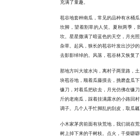
充满了童趣。
苞谷地套种南瓜，常见的品种有水桶瓜
坎脚，望着割草的人笑。夏秋两季，
坎。星星撒满了暗蓝色的天空，月光照
杂草。起风，狭长的苞谷叶发出沙沙的
去影影绰绰的。风落，苞谷林又恢复了
那地方叫大坡水沟，离村子两里路，土
块苞谷地，顺着瓜藤摸去，挑磨盘瓜下
镰刀，对着瓜把砍去，月光仿佛在镰刀
斤的老南瓜，踩着挂满露水的小路回村
调子。几个人手忙脚乱的刮皮，取瓜瓤
小木家茅房前面有块荒地，我们就在荒
树上掉下来的干树枝。点火，干柴噼噼