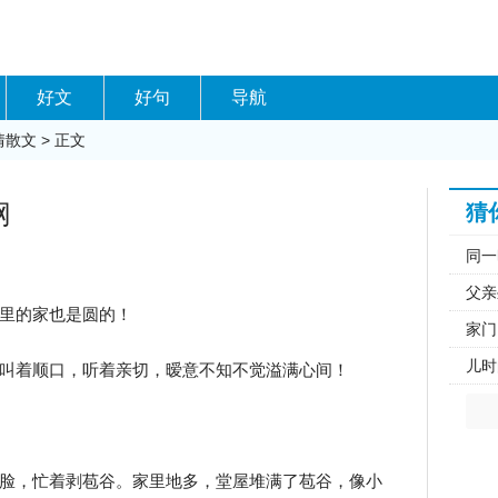
好文
好句
导航
情散文
> 正文
网
猜
同一
父亲
里的家也是圆的！
家门
儿时
叫着顺口，听着亲切，暧意不知不觉溢满心间！
脸，忙着剥苞谷。家里地多，堂屋堆满了苞谷，像小