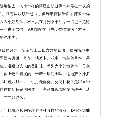
远远望去，大小一样的两座山坡就像一对靠在一块的
开。月亮从坡顶升起来，像母亲筛糯米面的筛箩一样
大人小娃都亲。村里人在月光下干活，一点也不觉得
一点也不害怕。透明如纱的月光，悄悄撒满了村庄，
的流水声。
品祭拜月亮。父亲搬出四四方方的饭桌，摆在院坝中
里摆着月饼、葵花、地箩卜、花生。散装的月饼，是
住，浸透出诱人的香甜味。拳头大小的地萝卜，母亲
，皮上还沾着泥的，带着一股泥土味。这地萝卜汁多
几斤过八月十五，供月亮婆婆。葵花和花生是家里种
以捕捉到阳光的味道。月亮仿佛迈着轻盈的步子，从
一寸寸赶过来。
子们打着赤脚在院坝做各种各样的游戏。我嫌水泥地