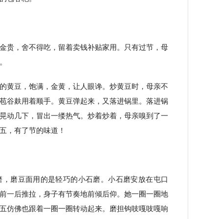
金贵，舍不得吃，留着卖钱补贴家用。只有过节，母
。
的黄豆，饱满，金黄，让人眼谗。炒黄豆时，母亲不
苞谷麸用着顺手。黄豆弹起来，又落进锅里。落进锅
晃动几下，冒出一缕热气。炒着炒着，母亲嗅到了一
五，有了节的味道！
磨，磨豆面用的是轻巧的小石磨。小石磨安放在屯口
前一后推拉，身子有节奏地前倾后仰。她一圈一圈地
五仿佛也跟着一圈一圈转动起来。磨担钩吱嘎吱嘎响