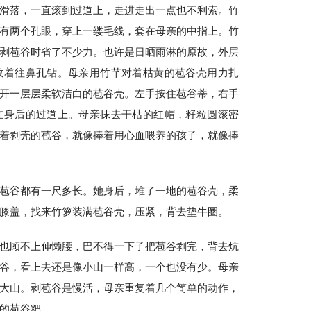
滑落，一直滚到过道上，走进走出一点也不利索。竹
有两个孔眼，穿上一缕毛线，套在母亲的中指上。竹
剥苞谷时省了不少力。也许是日晒雨淋的原故，外层
散着往鼻孔钻。母亲用竹芊对着枯黄的苞谷壳用力扎
开一层层柔软洁白的苞谷壳。左手按住苞谷蒂，右手
在身后的过道上。母亲抹去干枯的红帽，籽粒圆滚密
着剥壳的苞谷，就像捧着用心血喂养的孩子，就像捧
苞谷都有一尺多长。她身后，堆了一地的苞谷壳，柔
膝盖，找来竹箩装满苞谷壳，压紧，背去垫牛圈。
也顾不上伸懒腰，巴不得一下子把苞谷剥完，背去炕
谷，看上去还是像小山一样高，一个也没有少。母亲
大山。剥苞谷是慢活，母亲重复着几个简单的动作，
的苞谷粑。