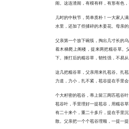
闹。这连渣闹，有模有样，有形有色，
儿时的中秋节，简单质朴！一大家人满
水里，还加了些揉碎的木姜花。母亲的
父亲第一个放下碗筷，掏出几寸长的乌
着木梯爬上阁楼，提来两把糯谷草。
下。捶打后的糯谷草，韧性强，不易从
这几把糯谷草，父亲用来扎苞谷。扎苞
力道，力小，扎不紧，苞谷提在手里会
个大籽密的苞谷，蒂上留三两匹苞谷叶
苞谷叶，手里理好一提苞谷，用糯谷草
有二十来个，重二十多斤，提在手里沉
散。父亲把一个个苞谷理顺，一提一提