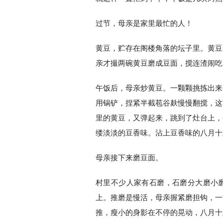
过节，母亲是家里最忙的人！
黄豆，贮存在阁楼角落的坛子里。黄豆
亲才撮两碗黄豆磨成豆面，搅连渣闹吃
午饭后，母亲炒黄豆。一颗颗挑拣出来
用锅铲，捏紧半截苞谷麸慢慢翻搅，这
里的黄豆，又弹起来，跳到了灶台上，
缕淡淡的豆香味。沾上豆香味的八月十
母亲接下来磨豆面。
村里不少人家有石磨，石磨分大磨小
上。推磨是慢活，母亲握紧磨担钩，一
推，瘦小的身影在不停的晃动，八月十