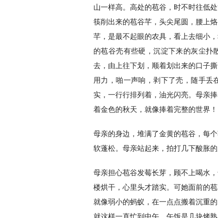
山一样高。高处的苞谷，时不时往低处
筷削出来的苞谷芊，头尖尾圆，腰上烙
芊，是最不起眼的农具，看上去细小，
的苞谷壳有些硬，沉淀下来的灰尘扑
去，由上往下划，顺着划出来的口子撕
用力，啪一声响，剥下了壳，随手丢
实，一行行排列着，油光闪亮。母亲捧
着金色的秋天，就像捧着完整的世界！
母亲的身边，堆满了金黄的苞谷，每个
软蓬松。母亲站起来，拍打几下酸胀的
母亲担心苞谷发莓长芽，顾不上喝水，
楼烘干，心里头才踏实。可她面前的苞
就像弱小的蚂蚁，在一点点搬着沉重的
就这样一直忙到中午，午饭是几块烤熟