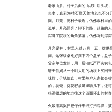
老家山多。村子后面的山坡叫后头坡，
夫妻，直到海枯石烂天荒地老也不分
圆。月亮，离村子最近，仿佛跟村里的
孤单。月亮照亮了脚下的路，赶路的人
泻满了院坝的角角落落，仿佛听到淙淙
月亮是神，村里人过八月十五，摆供
间。这张饭桌刚好摆下四个盘子，盘子
父亲单位发的，用一层油纸严严实实包
请王伯妈从一个叫大用的场坝上买回来
味甜，价钱便宜，村里每户人家都会称
的，剥壳，葵花籽放嘴里嚼几下，还可
很远很远的地方往这个四面环山的村寨
幺娘用高粱扫把仔仔细细打扫院坝，孩