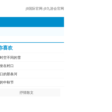
j9国际官网-j9九游会官网
你喜欢
时空不同的雪
坐在村口
口的那条河
的中秋节
抒情散文