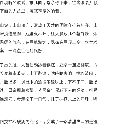
而动听的歌谣。推几圈，母亲停下来，往磨眼喂几颗
下面的大盆里，窸窸窣窣的响着。
山坡，山山相连，形成了天然的屏障守护着村寨。山
房搅连渣闹。她嫌火不旺，往火膛放几个苞谷麸，烟
温暖的气息，在屋檐游戈，飘荡在屋顶上空。丝丝缕
案，一点点往远处飘散。
了她的脸。火苗使劲舔着锅底，豆浆一遍遍翻滚。淘
浆卷着南瓜尖，上下翻滚，咕咚咕咚响。搅连渣闹，
。酸汤多，搅出来的连渣闹酸味重，下不了口。酸汤
淡。母亲握着水瓢，依照多年累积下来的经验，抖晃
连渣闹，母亲松了一口气，抹了抹额头上的汗珠，嘴
回搅拌和酸汤的点化下，变成了一锅清甜爽口的连渣