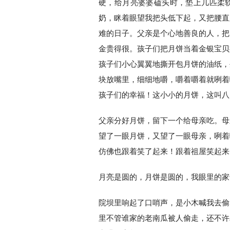
硬，给月亮婆婆磕头时，垫上几匹柔
奶，眯着眼望我把头低下起，又把腰直
难的日子。父亲是个心地善良的人，把
金贵得很。孩子们把月饼当着金银宝贝
孩子们小心翼翼地撕开包月饼的油纸，
块放嘴里，细细地嚼，嚼着嚼着就咧着
孩子们的幸福！这小小的月饼，这叫八
父亲分好月饼，留下一个给母亲吃。母
望了一眼月饼，又望了一眼母亲，咧着
仿佛也跟着笑了起来！跟着祖屋笑起来
月亮是圆的，月饼是圆的，我眼里的家
院坝里响起了口哨声，是小木喊我去偷
里不管谁家的老南瓜被人偷走，还不许