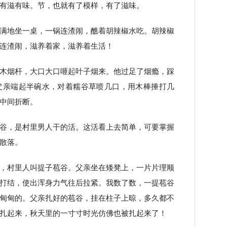
有滋有味。节，也就有了模样，有了滋味。
满地坐一桌，一锅连渣闹，醮着胡辣椒水吃。胡辣椒
连渣闹，滋养着家，滋养着生活！
木烟杆，大口大口咂起叶子烟来。他过足了烟瘾，踩
父亲端起半碗水，对着糯谷草喷几口，用木棒捶打几
中间折断。
谷，是村里男人干的活。这活看上去简单，可要掌握
散落。
，村里人叫提子苞谷。父亲坐在矮凳上，一片片理顺
打结，使出浑身力气往后拉紧。我数了数，一提苞谷
甸甸的。父亲扎好的苞谷，挂在柱子上晾，多久都不
扎起来，秋天里的一寸寸时光仿佛也被扎起来了！