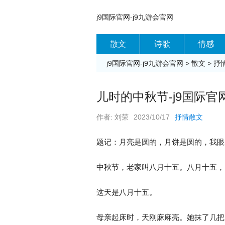
j9国际官网-j9九游会官网
散文
诗歌
情感
j9国际官网-j9九游会官网
>
散文
>
抒
儿时的中秋节-j9国际官
作者: 刘荣
2023/10/17
抒情散文
题记：月亮是圆的，月饼是圆的，我眼
中秋节，老家叫八月十五。八月十五，
这天是八月十五。
母亲起床时，天刚麻麻亮。她抹了几把