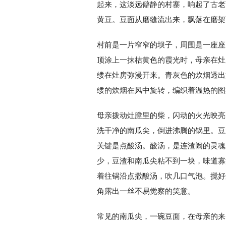
起来，这淡远僻静的村寨，响起了古老
黄豆。豆面从磨缝流出来，飘落在磨架
村前是一片窄窄的坝子，周围是一座座
顶涂上一抹桔黄色的霞光时，母亲在灶
缕在灶房弥漫开来。青灰色的炊烟透出
缕的炊烟在风中旋转，编织着温热的图
母亲拨动灶膛里的柴，闪动的火光映亮
洗干净的南瓜尖，倒进沸腾的锅里。豆
关键是点酸汤。酸汤，是连渣闹的灵魂
少，豆渣和南瓜尖粘不到一块，味道寡
着往锅沿点撒酸汤，吹几口气泡。搅好
角露出一丝不易觉察的笑意。
常见的南瓜尖，一碗豆面，在母亲的来