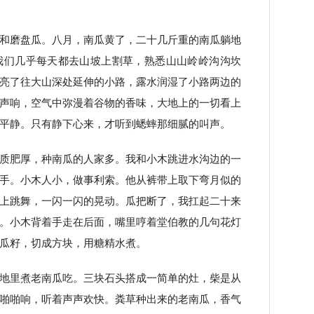
和磨盘瓜。八月，南瓜黄了，二十几斤重的南瓜躺地
我们几乎每天都去山坡上割草，熟悉山山岭岭沟沟坎
亮了往大山深处延伸的小路，露水润湿了小路两边的
声响，空气中弥漫着谷物的香味，大地上的一切看上
平静。只有静下心来，才听到蟋蟀那细腻的叫声。
质肥厚，种南瓜的人家多。我和小木跳进水沟边的一
手。小木人小，做事利索。他从裤带上取下弯月似的
上跳舞，一闪一闪的晃动。瓜把断了，我扛起二十来
。小木背着手走在后面，嘴里哼着堂伯教的几句花灯
瓜籽，切成方块，用糖精水煮。
地里煮老南瓜吃。三块石头搭成一简单的灶，柴是从
啪啪响，听着声声欢快。粪草种出来的老南瓜，香气