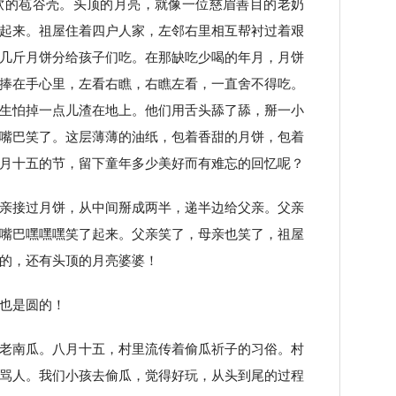
软的苞谷壳。头顶的月亮，就像一位慈眉善目的老奶
起来。祖屋住着四户人家，左邻右里相互帮衬过着艰
几斤月饼分给孩子们吃。在那缺吃少喝的年月，月饼
捧在手心里，左看右瞧，右瞧左看，一直舍不得吃。
生怕掉一点儿渣在地上。他们用舌头舔了舔，掰一小
嘴巴笑了。这层薄薄的油纸，包着香甜的月饼，包着
月十五的节，留下童年多少美好而有难忘的回忆呢？
亲接过月饼，从中间掰成两半，递半边给父亲。父亲
嘴巴嘿嘿嘿笑了起来。父亲笑了，母亲也笑了，祖屋
的，还有头顶的月亮婆婆！
也是圆的！
老南瓜。八月十五，村里流传着偷瓜祈子的习俗。村
骂人。我们小孩去偷瓜，觉得好玩，从头到尾的过程