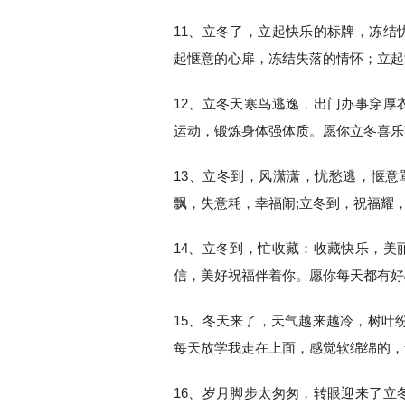
11、立冬了，立起快乐的标牌，冻结
起惬意的心扉，冻结失落的情怀；立起
12、立冬天寒鸟逃逸，出门办事穿厚
运动，锻炼身体强体质。愿你立冬喜乐
13、立冬到，风潇潇，忧愁逃，惬意
飘，失意耗，幸福闹;立冬到，祝福耀，
14、立冬到，忙收藏：收藏快乐，美
信，美好祝福伴着你。愿你每天都有好
15、冬天来了，天气越来越冷，树叶
每天放学我走在上面，感觉软绵绵的，
16、岁月脚步太匆匆，转眼迎来了立