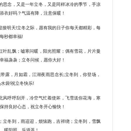
的思念，又是一年立冬，又是同样冰冷的季节，手凉
添衣好吗？气温有降，注意保暖！
迎接明天!立冬之际，愿有我的日子你每天都精彩，每
每秒都幸福!
红叶乱飘；嘘寒问暖，阳光照耀；偶有雪花，片片曼
幸福袅袅；立冬问候，愿你大好！
花带露，月如霜，江湖夜雨思念长;立冬到，你登场，
水袋!祝立冬快乐!
北风呼呼刮开，冷空气忙着使坏，飞雪送你花海，寒
保持良好心态，祝立冬开心愉快！
；立冬到，雨迢迢，烦恼跑，吉祥绕；立冬到，雪飘
，暖阳照，乐逍遥！