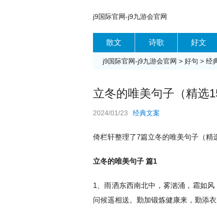
j9国际官网-j9九游会官网
散文
诗歌
好文
j9国际官网-j9九游会官网
>
好句
>
经
立冬的唯美句子（精选15
2024/01/23
经典文案
倚栏轩整理了7篇立冬的唯美句子（精选
立冬的唯美句子 篇1
1、雨洒东西南北中，雾汹涌，霜如风
问候遥相送。勤加锻炼健康来，勤添衣