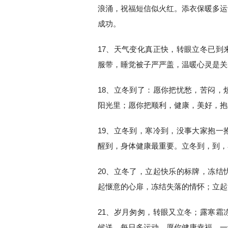
浪涌，祝福短信似火红。添衣保暖多运
成功。
17、天气变化真正快，转眼立冬已到
服带，睡觉被子严严盖，温暖心灵是关
18、立冬到了：愿你把忧愁，苦闷，
阳光里；愿你把顺利，健康，美好，抱
19、立冬到，寒冷到，没事大家抱一
醒到，身体健康最重要。立冬到，到，
20、立冬了，立起快乐的标牌，冻结
起惬意的心扉，冻结失落的情怀；立起
21、岁月匆匆，转眼又立冬；露寒霜
候送，每日多运动，愿你健康幸福，一