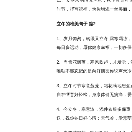
19、立冬来的悄无声息，秋季就这样
时节，抒写祝福，为你增添一丝美丽，
立冬的唯美句子 篇2
1、岁月匆匆，转眼又立冬;露寒霜冻
每日多运动，愿你健康幸福，一切多保
2、当雪花飘落，寒风吹起，才发觉，
唯独不能忘记的是向好朋友你说声天冷
3、立冬时节寒意葱茏，霜花满地思念
自在惬意好轻松，身康体健无病痛，爱
4、今立冬，寒意浓，添件衣服多保重
送，祝你冬日好心情；天气冷，爱意萌