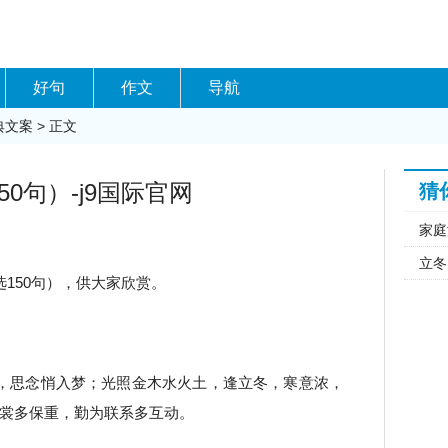
好句
作文
导航
典文案
> 正文
0句）-j9国际官网
猜
家庭
立冬
150句），供大家欣赏。
，思念悄入梦；光照金木水火土，逢立冬，寒意浓，
裳多保重，勤为联系多互动。