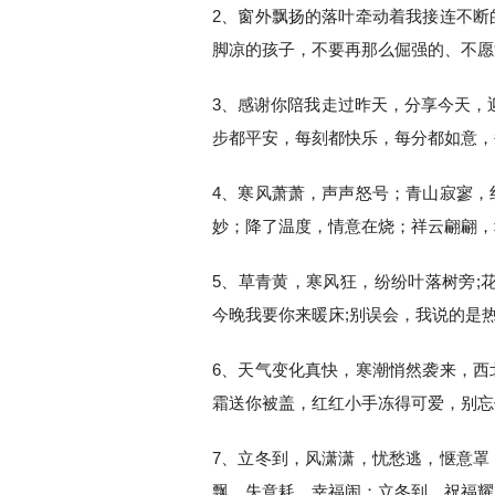
2、窗外飘扬的落叶牵动着我接连不断
脚凉的孩子，不要再那么倔强的、不愿
3、感谢你陪我走过昨天，分享今天，
步都平安，每刻都快乐，每分都如意，
4、寒风萧萧，声声怒号；青山寂寥，
妙；降了温度，情意在烧；祥云翩翩，
5、草青黄，寒风狂，纷纷叶落树旁;
今晚我要你来暖床;别误会，我说的是热
6、天气变化真快，寒潮悄然袭来，西
霜送你被盖，红红小手冻得可爱，别忘
7、立冬到，风潇潇，忧愁逃，惬意罩
飘，失意耗，幸福闹；立冬到，祝福耀