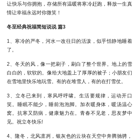
让快乐与你拥抱，存储所有温暖将寒冷赶跑，释放一生真
情让幸福永远对你微笑！
冬至经典祝福简短说说 篇3
1、寒冷的严冬，河水一改往日的活泼，似乎恬静地睡着
了。
2、冬天的风，像一把刷子，刷白了整个世界。地上的雪
白白的，软软的。像给大地盖上了厚厚的被子；小朋友们
在雪地里快乐地玩雪。有的在堆雪人，有的在打雪仗。
3、立冬已来到，寒风呼呼啸。生活要规律，运动开口
笑。睡眠不能少，睡前泡泡脚。加衣暖身体，暖汤温心
窝。抗寒又防病，健康魅力在。青春不见老，思友梦中
见。祝立冬快乐!
4、隆冬，北风凛冽，银灰色的云块在天空中奔腾驰骋，