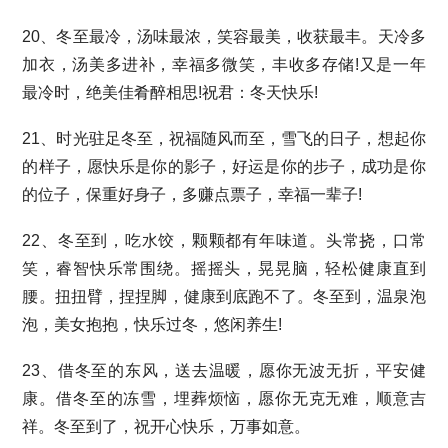
20、冬至最冷，汤味最浓，笑容最美，收获最丰。天冷多
加衣，汤美多进补，幸福多微笑，丰收多存储!又是一年
最冷时，绝美佳肴醉相思!祝君：冬天快乐!
21、时光驻足冬至，祝福随风而至，雪飞的日子，想起你
的样子，愿快乐是你的影子，好运是你的步子，成功是你
的位子，保重好身子，多赚点票子，幸福一辈子!
22、冬至到，吃水饺，颗颗都有年味道。头常挠，口常
笑，睿智快乐常围绕。摇摇头，晃晃脑，轻松健康直到
腰。扭扭臂，捏捏脚，健康到底跑不了。冬至到，温泉泡
泡，美女抱抱，快乐过冬，悠闲养生!
23、借冬至的东风，送去温暖，愿你无波无折，平安健
康。借冬至的冻雪，埋葬烦恼，愿你无克无难，顺意吉
祥。冬至到了，祝开心快乐，万事如意。