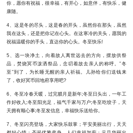
你，愿你有祝福，很幸福，有开心，如意伴，有快乐，健
康随。
4、这是冬的尽头，这是春的开头，虽然你在那头，虽然
我在这头，还是把你记在心头。在这寒冷的关头，愿我的
祝福温暖你的手头，直达你的心头。冬至快乐!
5、选一块净土，向着故人离世远去的方向，摆放供祭
品，焚烧冥币泼洒祭品，念叨着故去亲人的称呼。"冬
至"到了，为长睡无醒的亲人祈福。儿孙给你们送钱来
了，收好冥币回地府享用吧?
6、冬至冷春天暖，过完腊月是新年;冬至日头出，一年工
作好收入;冬至阳光足，福气千家与万户;冬至吃饺子，天
天拥有顺心事;冬至发信息，幸福快乐送给你。
7、冬至闪亮登场，大家快乐鼓掌；平安美丽出行，天天
都好心情；圣诞优雅变身，人们幸福加薪；元旦华丽出