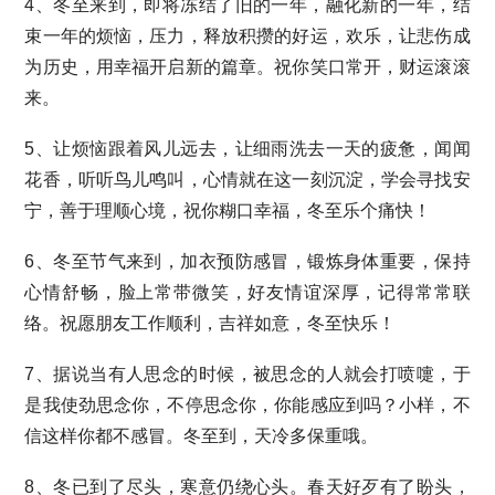
4、冬至来到，即将冻结了旧的一年，融化新的一年，结
束一年的烦恼，压力，释放积攒的好运，欢乐，让悲伤成
为历史，用幸福开启新的篇章。祝你笑口常开，财运滚滚
来。
5、让烦恼跟着风儿远去，让细雨洗去一天的疲惫，闻闻
花香，听听鸟儿鸣叫，心情就在这一刻沉淀，学会寻找安
宁，善于理顺心境，祝你糊口幸福，冬至乐个痛快！
6、冬至节气来到，加衣预防感冒，锻炼身体重要，保持
心情舒畅，脸上常带微笑，好友情谊深厚，记得常常联
络。祝愿朋友工作顺利，吉祥如意，冬至快乐！
7、据说当有人思念的时候，被思念的人就会打喷嚏，于
是我使劲思念你，不停思念你，你能感应到吗？小样，不
信这样你都不感冒。冬至到，天冷多保重哦。
8、冬已到了尽头，寒意仍绕心头。春天好歹有了盼头，