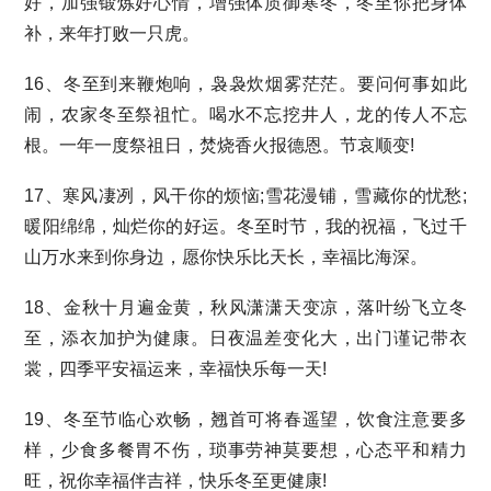
好，加强锻炼好心情，增强体质御寒冬，冬至你把身体
补，来年打败一只虎。
16、冬至到来鞭炮响，袅袅炊烟雾茫茫。要问何事如此
闹，农家冬至祭祖忙。喝水不忘挖井人，龙的传人不忘
根。一年一度祭祖日，焚烧香火报德恩。节哀顺变!
17、寒风凄冽，风干你的烦恼;雪花漫铺，雪藏你的忧愁;
暖阳绵绵，灿烂你的好运。冬至时节，我的祝福，飞过千
山万水来到你身边，愿你快乐比天长，幸福比海深。
18、金秋十月遍金黄，秋风潇潇天变凉，落叶纷飞立冬
至，添衣加护为健康。日夜温差变化大，出门谨记带衣
裳，四季平安福运来，幸福快乐每一天!
19、冬至节临心欢畅，翘首可将春遥望，饮食注意要多
样，少食多餐胃不伤，琐事劳神莫要想，心态平和精力
旺，祝你幸福伴吉祥，快乐冬至更健康!