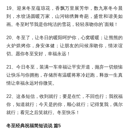
19、迎来冬至蕴琼花，香飘万里展芳华，数九寒冬今晨
到，水饺汤圆暖万家，山河锦绣舞奇葩，盛世和谐美如
画。冬至时节我是你纯洁的雪花，轻轻亲吻你的`面颊！
20、冬至了，让冬日的暖阳呵护你，心窝暖暖；让熊熊的
火炉烘烤你，身安体健；让朋友的问候亲吻你，情浓谊
切。愿你冬至安好，幸福永远！
21、今日冬至，装满一车幸福让平安开道，抛弃一切烦恼
让快乐与你拥抱，存储所有温暖将寒冷赶跑，释放一生真
情让幸福永远对你微笑。
22、这条短信，收到就行；要是在忙，不回也行；我祝福
你，知道就行；今天是的你，顺心就行；记得复我，偶尔
就行；看完之后笑就行。冬至快乐！
冬至经典祝福简短说说 篇5