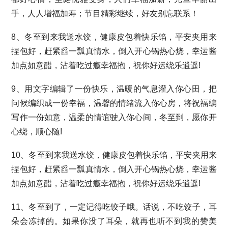
手，人人增福加寿；节目精彩继续，好友别忘联系！
8、冬至到来我送水饺，健康皮包着快乐馅，平安夹用来
捏包好，赶紧舀一瓢真情水，倒入开心锅热心烧，幸运酱
加点如意醋，沾着吃过瘾幸福抱，祝你好运绕乐逍遥!
9、用文字编辑了一份快乐，温暖的气息灌入你心田，把
问候编织成一份幸福，温馨的情绪流入你心房，将祝福编
写作一份如意，温柔的情谊驶入你心间，冬至到，愿你开
心绕，顺心随!
10、冬至到来我送水饺，健康皮包着快乐馅，平安夹用来
捏包好，赶紧舀一瓢真情水，倒入开心锅热心烧，幸运酱
加点如意醋，沾着吃过瘾幸福抱，祝你好运绕乐逍遥!
11、冬至到了，一定记得吃饺子哦。话说，不吃饺子，耳
朵会冻掉的。如果你没了耳朵，就再也听不到我的赞美