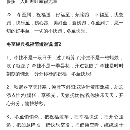
多多，人旺财旺幸福无量!
23、冬至到，祝福送，好运至，烦恼跑，幸福至，忧愁
跑，快乐至，伤心跑，美好至，衰伤跑，冬至到了，愿一
切的好事至，一切的不快跑，冬至快乐。
冬至经典祝福简短说说 篇2
1、牵挂不是一段日子，过了就算了;牵挂不是一根蜡烛，
吹了就熄了;牵挂不是一季昙花，开过就败了;牵挂是时时
刻刻的惦念，分分秒秒的祝福，冬至快乐!
2、秋逝冬至天转寒，鸿雁下斜阳;花谢叶黄雨飘摇，勿忘
添衣忙;欲惆怅，享残光，天籁抚忧伤;祝你快乐天天，开
心分分，愉快秒秒。
3、冬至悄悄然，把祝福装车，把幸福快递，把开心送
递，把如意降临，把快乐空投，把健康空降，统统送于