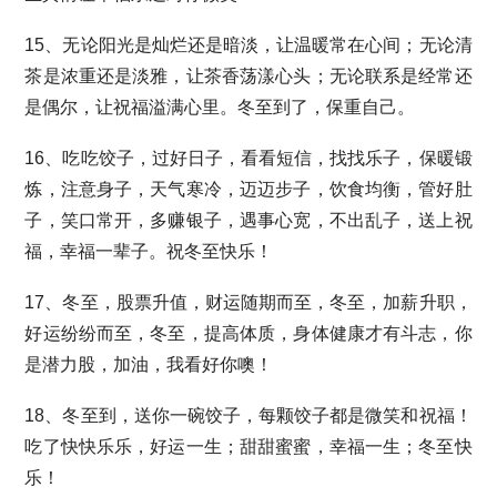
15、无论阳光是灿烂还是暗淡，让温暖常在心间；无论清
茶是浓重还是淡雅，让茶香荡漾心头；无论联系是经常还
是偶尔，让祝福溢满心里。冬至到了，保重自己。
16、吃吃饺子，过好日子，看看短信，找找乐子，保暖锻
炼，注意身子，天气寒冷，迈迈步子，饮食均衡，管好肚
子，笑口常开，多赚银子，遇事心宽，不出乱子，送上祝
福，幸福一辈子。祝冬至快乐！
17、冬至，股票升值，财运随期而至，冬至，加薪升职，
好运纷纷而至，冬至，提高体质，身体健康才有斗志，你
是潜力股，加油，我看好你噢！
18、冬至到，送你一碗饺子，每颗饺子都是微笑和祝福！
吃了快快乐乐，好运一生；甜甜蜜蜜，幸福一生；冬至快
乐！