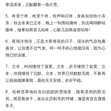
寒流滚滚，正酝酿着一场大雪。
5、咚里个咚，咚里个咚，铃声响叮咚，发条短信给小东
东：秋去冬来已立冬，晚上一到黑咕隆咚，别去喝得醉咕
隆咚，做事别再冒儿咕咚，心眼儿别再迷里咕咚!
6、夜很冷很冷，正是大寒将至的日子。湿冷的气息包裹
着你，让你透不过气来。呵一呵手的心情都没有，因为心
情已经冻僵。
7、立冬，时间懂得了落寞。立冬，岁月懂得了寂寞。立
冬，你我懂得了沉默。立冬，世界已经默默无闻，不要再
让祝福孤陋寡闻，愿你天天安稳，岁岁平稳。
8、松树苍翠地站在白皑皑的雪地里，随着凛冽的西北
风，摇晃着身子，发出尖厉刺耳的'呼啸，像是有意在蔑视
冬天。