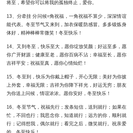
将至，希望你可以将我的孤独终止，爱你。
13、分牵挂 分问候=角祝福，一角祝福不算少，深深情谊
能代表。冬至节气又来到，加衣保暖防感冒。多多锻炼身
体好，精神棒棒常微笑！冬至快乐！
14、又到冬至，快乐至大，愿你绽放笑颜；好运至多，愿
你广开财源；健康至老，愿你百病不沾；幸福至长，愿你
吉祥平安；祝福至真，愿你心情灿烂！
15、冬至到，快乐为你戴上帽子，开心无限；美好为你披
上外套，幸福无限；吉祥为你降下祥光，好运无穷；朋友
为你送上问候，情谊浓浓。愿你安好，冬至快乐！
16、冬至节气，祝福先行；发条短信，送到就行；如果在
忙，不回也行；我思念你，知道就行；远方的你，顺利就
行；记得想我，偶尔就行；看完之后，微笑就行。祝亲爱
的，冬至快乐！