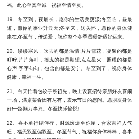
福。此心至真至诚，祝福至情至灵。
19、冬至到，夜最长，愿你的生活美荡漾;冬至临，昼最
短，愿你的事业升云天;冬至来，送关怀，愿你的身体健
康在;冬至节，传递爱，祝你整个冬季温暖舒适好运来。
20、缕缕寒风，吹去的都是温情;片片雪花，凝聚的都是
叮咛;片片落叶，摇曳的都是期望;点点星火，照耀的都是
心声;字字句句，包含的都是安宁。冬至到了，祝你身体
健康，幸福一生。
21、白天忙着包饺子祭祖先，晚上设宴招待亲朋好友喜闹
一场，满桌菜肴因有尽有，表示节日的慰问。愿朋友身体
好!一路顺万事兴。冬至快乐愉悦!
22、喜不单行结伴行，财源滚滚至你屋，合家吉祥人气
旺，福无双至偏双至。冬至节气，祝福你身体棒棒，喜事