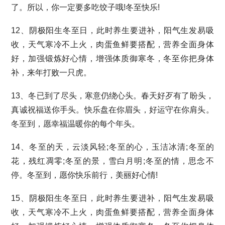
了。所以，你一定要多吃饺子哦!冬至快乐!
12、阴极阳生冬至日，此时养生要进补，阳气生发易吸
收，天气寒冷不上火，肉蛋鱼鲜要搭配，营养全面身体
好，加强锻炼好心情，增强体质御寒冬，冬至你把身体
补，来年打败一只虎。
13、冬已到了尽头，寒意仍绕心头。春天好歹有了盼头，
真诚祝福送你手头。快乐盘在你眉头，好运守在你肩头。
冬至到，愿幸福温暖你的每个年头。
14、冬至的天，云淡风轻;冬至的心，玉洁冰清;冬至的
花，残红凋零;冬至的景，雪白月明;冬至的情，思念不
停。冬至到，愿你快乐前行，美丽好心情!
15、阴极阳生冬至日，此时养生要进补，阳气生发易吸
收，天气寒冷不上火，肉蛋鱼鲜要搭配，营养全面身体