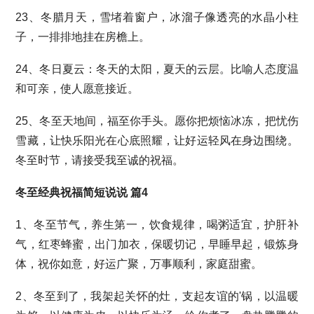
23、冬腊月天，雪堵着窗户，冰溜子像透亮的水晶小柱
子，一排排地挂在房檐上。
24、冬日夏云：冬天的太阳，夏天的云层。比喻人态度温
和可亲，使人愿意接近。
25、冬至天地间，福至你手头。愿你把烦恼冰冻，把忧伤
雪藏，让快乐阳光在心底照耀，让好运轻风在身边围绕。
冬至时节，请接受我至诚的祝福。
冬至经典祝福简短说说 篇4
1、冬至节气，养生第一，饮食规律，喝粥适宜，护肝补
气，红枣蜂蜜，出门加衣，保暖切记，早睡早起，锻炼身
体，祝你如意，好运广聚，万事顺利，家庭甜蜜。
2、冬至到了，我架起关怀的灶，支起友谊的'锅，以温暖