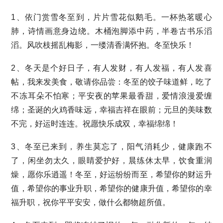
1、依门赏雪冬至到，片片雪花似鹅毛。一杯热茗暖心
肺，诗情画意身边绕。木桶泡脚添中药，半卷古书乐滔
滔。风吹枝摇乱梅影，一缕清香满怀抱。冬至快乐！
2、冬天是个好日子，有人发财，有人发福，有人发喜
帖，我来发美食，敬请你品尝：冬至的饺子味道鲜，吃了
不冻耳朵不怕寒；平安夜的苹果最香甜，爱情浪漫爱缠
绵；圣诞的火鸡香味远，幸福吉祥在眼前；元旦的美味数
不完，好运时连连。祝愿快乐成双，幸福绵绵！
3、冬至已来到，养生莫忘了，阳气消耗少，健康跑不
了，闲坐勿太久，眼睛爱护好，晨练休太早，饮食重润
燥，愿你乐逍遥！冬至，好运纷纷而至，希望你的财运升
值，希望你的事业升职，希望你的健康升值，希望你的幸
福升职，祝你平平安安，做什么都物超所值。