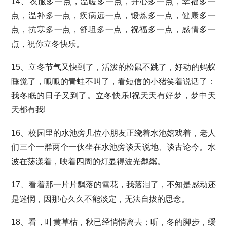
14、衣服多一点，温暖多一点，开心多一点，幸福多一
点，温补多一点，疾病远一点，锻炼多一点，健康多一
点，抗寒多一点，舒坦多一点，祝福多一点，感情多一
点，祝你立冬快乐。
15、立冬节气又快到了，活泼的松鼠不跳了，好动的蚂蚁
睡觉了，呱呱的青蛙不叫了，看短信的小猪笑着说话了：
我冬眠的日子又到了。立冬快乐!祝天天有好梦，梦中天
天都有我!
16、校园里的水池旁几位小朋友正绕着水池嬉戏着，老人
们三个一群两个一伙坐在水池旁谈天说地、谈古论今。水
波在荡漾着，映着四周的灯显得波光粼粼。
17、看着那一片片飘落的雪花，我落泪了，不知是感动还
是迷惘，因那心久久不能淡定，无法自拔的思念。
18、看，叶黄草枯，秋已经悄悄离去；听，冬的脚步，缓