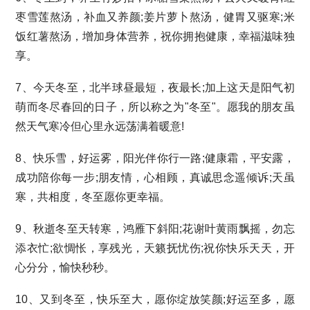
枣雪莲熬汤，补血又养颜;姜片萝卜熬汤，健胃又驱寒;米
饭红薯熬汤，增加身体营养，祝你拥抱健康，幸福滋味独
享。
7、今天冬至，北半球昼最短，夜最长;加上这天是阳气初
萌而冬尽春回的日子，所以称之为"冬至"。愿我的朋友虽
然天气寒冷但心里永远荡满着暖意!
8、快乐雪，好运雾，阳光伴你行一路;健康霜，平安露，
成功陪你每一步;朋友情，心相顾，真诚思念遥倾诉;天虽
寒，共相度，冬至愿你更幸福。
9、秋逝冬至天转寒，鸿雁下斜阳;花谢叶黄雨飘摇，勿忘
添衣忙;欲惆怅，享残光，天籁抚忧伤;祝你快乐天天，开
心分分，愉快秒秒。
10、又到冬至，快乐至大，愿你绽放笑颜;好运至多，愿