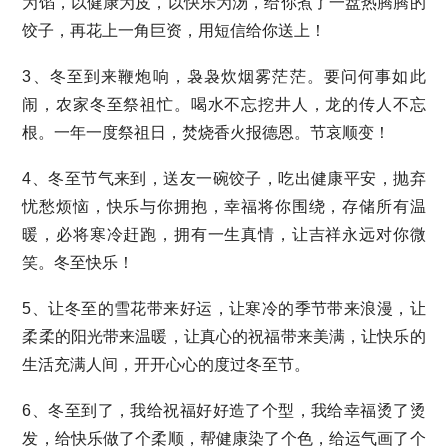
为馅，以健康为皮，以快乐为汤，给你煮了一盘热腾腾的
饺子，再花上一角巨资，用短信给你送上！
3、冬至到来鞭炮响，袅袅炊烟雾茫茫。要问何事如此
闹，农家冬至祭祖忙。喝水不忘挖井人，龙的传人不忘
根。一年一度祭祖日，焚烧香火报德恩。节哀顺变！
4、冬至节气来到，送友一碗饺子，吃出健康平安，抛弃
忧愁烦恼，快乐与你拥抱，幸福将你围绕，存储所有温
暖，必将寒冷赶跑，拥有一生真情，让吉祥永远对你微
笑。冬至快乐！
5、让冬至的雪花带来好运，让寒冷的季节带来浪漫，让
柔柔的阳光带来温暖，让真心的祝福带来美满，让快乐的
生活充满人间，开开心心的度过冬至节。
6、冬至到了，我给祝福好好造了个型，我给幸福烫了烫
发，给快乐做了个柔顺，帮健康染了个色，给运气画了个