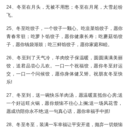
24、冬至在月头，无被不用愁；冬至在月尾，大雪起纷
飞。
25、冬至吃饺子，一个饺子一颗心。吃韭菜馅饺子，愿你
青春常驻；吃萝卜馅饺子，愿你健康长寿；吃蘑菇馅饺
子，愿你钱袋渐鼓；吃三鲜馅饺子，愿你家庭和睦。
26、冬至到了天气冷，羊肉饺子保温暖，圆圆满满美丽
饺，送君品尝心儿欢。一口一个祝福饺，愿你冬至好运
交，一口一个问候饺，愿你身体健又矫。祝朋友冬至快
乐!
27、冬至到，送一碗快乐羊肉汤，愿温暖直抵你心房;送
一个好运旺火锅，愿你烦恼不往心上搁;送一场风花雪，
愿成功陪你永不绝;送一句真心话，愿你幸福手中抓!
28、冬至冬至，装满一车幸福让平安开道，抛弃一切烦恼