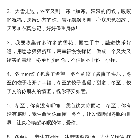
2、大雪走过，冬至又到，寒上加寒。深深的问候，暖暖
的祝福，送给远方的你。雪花飘飘飞舞，心底思念如故，
天寒加衣莫忘记，好好保重身体!
3、我要收集许多许多的雪花，握在手中，融进快乐好
运，用思念狠狠挤压，用幸福慢慢揉搓，做成一个又大又
结实的雪球，冬至时扔向你，不信砸不中你，小样。
4、冬至的饺子包裹了希望，冬至的饺子煮熟了快乐，冬
至的饺子咬开了幸福，冬至的饺子温暖了甜蜜，冬至，饺
子交给你朋友的情谊，祝你平安如意。
5、冬至，你有没有听懂，我心跳为你而动，冬至，你有
没有感动，我生命为你而懂，冬至，让爱情唤醒冬眠的世
界，让真心唤醒冬眠的你，爱你。
6、冬至到，养生有妙招，冰糖雪梨熬汤，去火又暖胃;红