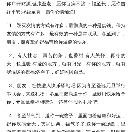
你广开财源;健康至老，愿你百病不沾;幸福至长，愿你吉
祥平安;祝福至真，愿你心情灿烂!
11、毁灭友情的方式有许多，最彻底的一种是借钱。保持
友情的方式有许多，最有效的一种是常联系。冬至到了，
朋友，愿真挚的祝福带给你温馨的快乐。
12、有人挂念，再苦的茶，也香甜;有人关怀，再冷的
天，也温暖;有爱的地方，就有阳光，有你的地方，就有
我温暖的祝福;冬至了，好好照顾自己。
13、朋友，赶快进入快乐驿站吧!因为冬至圣诞元旦举行
串联会，来送礼物：冬至把健康送于你，圣诞用快乐给予
你，元旦拿幸福相赠你，还等什么!收礼物吧!
14、冬至节气到，送你一碗饺子，里面包着健康和好运，
祝你疾病全无，灾祸远离，福气多多;送你一碗汤圆，里