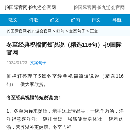
j9国际官网-j9九游会官网
j9国际官网-j9九游会官网
散文
诗歌
好文
好句
作文
导航
j9国际官网-j9九游会官网
>
好句
>
文案句子
> 正文
冬至经典祝福简短说说（精选116句）-j9国际
官网
2024/01/23
文案句子
倚栏轩整理了5篇冬至经典祝福简短说说（精选116
句），供大家欣赏。
冬至经典祝福简短说说 篇1
1、冬至为你来煲汤，亲手送上请品尝：一碗羊肉汤，洋
洋得意喜洋洋;一碗排骨汤，强筋健骨身体壮;一碗狗肉
汤，营养滋补更健康。冬至吉祥!