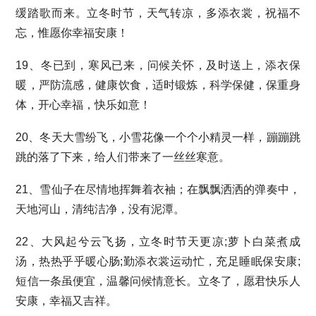
缓踏歌而来。立冬时节，天气转凉，多添衣裳，祝福不
忘，惟愿你幸福安康！
19、冬已到，寒风已来，问候关怀，及时送上，添衣保
暖，严防流感，健康饮食，适时锻炼，科学保健，保重身
体，开心幸福，快乐如意！
20、冬天大雪纷飞，小雪花像一个个小精灵一样，蹦蹦跳
跳的落了下来，给人们带来了一丝丝寒意。
21、雪仙子在尽情地挥舞着衣袖；在飘飘洒洒的弹奏中，
天地河山，清纯洁净，没有泥潭。
22、大风起兮云飞扬，立冬时节天更凉;萝卜白菜煮成
汤，热热乎乎暖心肠;勤添衣裳运动忙，充足睡眠保安康;
短信一条虽便宜，温馨问候情意长。立冬了，愿君快乐人
安康，幸福又吉祥。