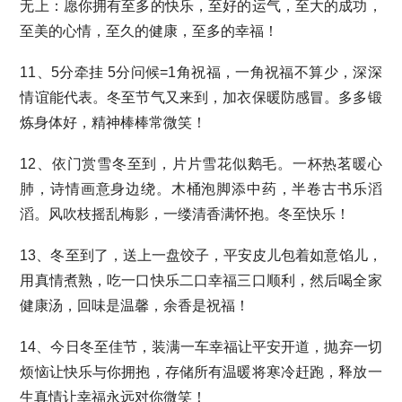
无上：愿你拥有至多的快乐，至好的运气，至大的成功，
至美的心情，至久的健康，至多的幸福！
11、5分牵挂 5分问候=1角祝福，一角祝福不算少，深深
情谊能代表。冬至节气又来到，加衣保暖防感冒。多多锻
炼身体好，精神棒棒常微笑！
12、依门赏雪冬至到，片片雪花似鹅毛。一杯热茗暖心
肺，诗情画意身边绕。木桶泡脚添中药，半卷古书乐滔
滔。风吹枝摇乱梅影，一缕清香满怀抱。冬至快乐！
13、冬至到了，送上一盘饺子，平安皮儿包着如意馅儿，
用真情煮熟，吃一口快乐二口幸福三口顺利，然后喝全家
健康汤，回味是温馨，余香是祝福！
14、今日冬至佳节，装满一车幸福让平安开道，抛弃一切
烦恼让快乐与你拥抱，存储所有温暖将寒冷赶跑，释放一
生真情让幸福永远对你微笑！