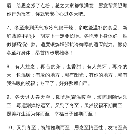
眉，给思念搽了点粉，总之大家都很满意，愿意帮我照顾
你作为报答，你就安安心心过冬天吧。
7、冬至来到天气寒冷气候干燥，多吃些温补的食品。新
鲜蔬菜不能少，胡萝卜一定要长嚼。冬吃萝卜身体好，胜
似抓药汤汁熬。适度锻炼增强抗冷御寒的适应能力。愿你
冬至好身体，昂首阔步展雄姿！
8、有人挂念，再苦的茶，也香甜；有人关怀，再冷的
天，也温暖；有爱的地方，就有阳光，有你的地方，就有
我温暖的祝福；冬至了，好好照顾自己。
9、冬天过去春天至，阳光照耀温暖至，烦恼删除快乐
至，霉运涮掉好运至。又到了冬至，虽然祝福不期而至，
愿美好生活为你而至，幸福日子如期而至！
10、又到冬至，祝福如期而至，思念至情至性，友情至高