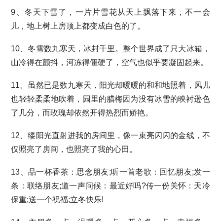
9、冬天下雪了，一片片雪花从天上飘落下来，不一会
儿，地上树上房顶上都变成白色的了。
10、冬雪数九寒天，冰封千里。整个世界成了只大冰箱，
山冷得在颤抖，河冻得僵硬了，空气也似乎要凝固起来。
11、虽然已是数九寒天，阳光却暖暖的和和地照着，风儿
也轻轻柔柔地吹着，园里的腊梅因为没有冰雪的映衬逊色
了几分，而玫瑰却依然开得热烈而娇艳。
12、缕阳光直射进我的房间里，像一束亮闪闪的金线，不
仅照亮了房间，也照亮了我的心田。
13、品一杯香茶：思念朋友;听一首老歌：回忆朋友;发一
条：联络朋友;道一声问候：最近好吗?传一份关怀：天冷
保重;送一个祝福;立冬快乐!