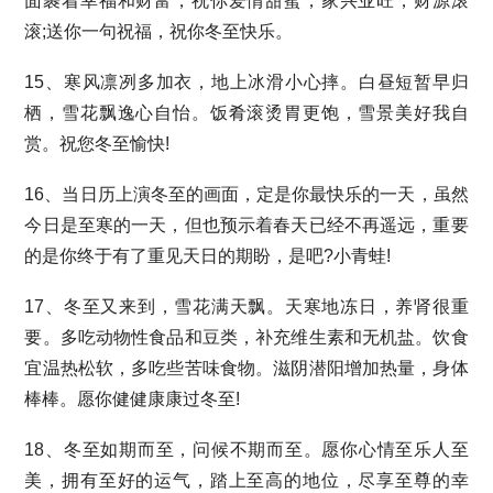
面裹着幸福和财富，祝你爱情甜蜜，家兴业旺，财源滚
滚;送你一句祝福，祝你冬至快乐。
15、寒风凛冽多加衣，地上冰滑小心摔。白昼短暂早归
栖，雪花飘逸心自怡。饭肴滚烫胃更饱，雪景美好我自
赏。祝您冬至愉快!
16、当日历上演冬至的画面，定是你最快乐的一天，虽然
今日是至寒的一天，但也预示着春天已经不再遥远，重要
的是你终于有了重见天日的期盼，是吧?小青蛙!
17、冬至又来到，雪花满天飘。天寒地冻日，养肾很重
要。多吃动物性食品和豆类，补充维生素和无机盐。饮食
宜温热松软，多吃些苦味食物。滋阴潜阳增加热量，身体
棒棒。愿你健健康康过冬至!
18、冬至如期而至，问候不期而至。愿你心情至乐人至
美，拥有至好的运气，踏上至高的地位，尽享至尊的幸