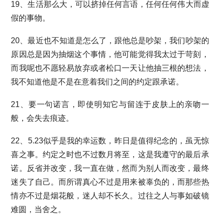
19、生活那么大，可以挤掉任何言语，任何任何伟大而虚
假的事物。
20、最近也不知道是怎么了，跟他总是吵架，我们吵架的
原因总是因为抽烟这个事情，他可能觉得我太过于苛刻，
而我呢也不愿轻易放弃或者松口一天让他抽三根的想法，
我不知道他是不是在意着我们之间的约定跟承诺。
21、要一句诺言，即使明知它与留连于皮肤上的亲吻一
般，会失去痕迹。
22、5.23似乎是我的幸运数，昨日是值得纪念的，虽无惊
喜之事。约定之时也不过数月将至，这是我遵守的最后承
诺。反省并改变，我一直在做，然而为别人而改变，最终
迷失了自己。而所谓真心不过是用来被辜负的，而那些热
情亦不过是烟花般，迷人却不长久。过往之人与事如破镜
难圆，当舍之。