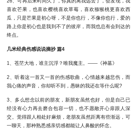
26、可再后来时间久了，你真的离我远去了，会发现，我
喜欢芒果，也喜欢樱桃喜欢草莓，喜欢猕猴桃更喜欢西
瓜，只是芒果是初心呀，不是你也行，不像你也行，爱的
路上你是初心也是我到不了的彼岸，而我也总有会到达的
终点。
几米经典伤感说说摘抄 篇4
1、苍茫大地，谁主沉浮？唯我魔主。——《神墓》
2、听着这一首又一首的伤感歌曲，心情越来越悲伤，而
我心痛的声音，你却听不到，愚昧的我还在等什么呢?
3、多么想念以前的朋友，新朋友虽然也好，但是自己已
经没有心力再去磨合包容一切，也不愿敞开心扉跟人深
交。觉得跟人相处好麻烦，老朋友虽然距离有些渐远，可
一聊天，那种熟悉感亲切感都能让人鼻酸的怀念。