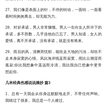
27、我们像是表面上的针，不停的转动，一面转，一面看
着时间匆匆离去，却无能为力。
28、对於承诺，男人非常慷慨。男人一生向女人所许下的
承诺，多不胜数，几乎连他自己忘了。男人知道，女人的
爱情，离不开承诺，没有承诺，就是没有将来。
29、雨后的风，清爽而忧郁，能吹走大地的污浊，却吹不
走本身寂寞的心情。风比海岸线蓝而寂寞，雨比云潮湿而
孤寂;你比我想象中遥远而冷清，我比我自己想象中更常
想起你。
几米经典伤感说说摘抄 篇3
1、总有一天我会从你身边默默地走开。不带任何声响。
我错过了很多。我总是一个人难过。