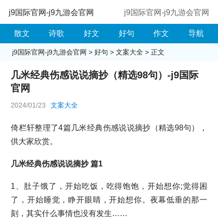
j9国际官网-j9九游会官网
j9国际官网-j9九游会官网
散文
诗歌
好文
好句
作文
导航
j9国际官网-j9九游会官网
>
好句
>
文案大全
> 正文
几米经典伤感说说摘抄（精选98句）-j9国际
官网
2024/01/23
文案大全
倚栏轩整理了4篇几米经典伤感说说摘抄（精选98句），
供大家欣赏。
几米经典伤感说说摘抄 篇1
1、肚子饿了，开始吃饭，吃得饱饱，开始想你;觉得困
了，开始睡觉，睁开眼睛，开始想你。夜幕低垂的那一
刻，其实什么事情也没有发生……