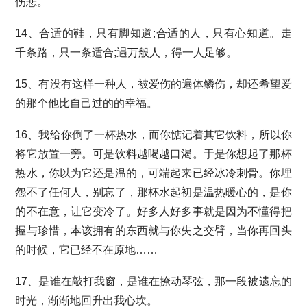
伤悲。
14、合适的鞋，只有脚知道;合适的人，只有心知道。走
千条路，只一条适合;遇万般人，得一人足够。
15、有没有这样一种人，被爱伤的遍体鳞伤，却还希望爱
的那个他比自己过的的幸福。
16、我给你倒了一杯热水，而你惦记着其它饮料，所以你
将它放置一旁。可是饮料越喝越口渴。于是你想起了那杯
热水，你以为它还是温的，可端起来已经冰冷刺骨。你埋
怨不了任何人，别忘了，那杯水起初是温热暖心的，是你
的不在意，让它变冷了。好多人好多事就是因为不懂得把
握与珍惜，本该拥有的东西就与你失之交臂，当你再回头
的时候，它已经不在原地……
17、是谁在敲打我窗，是谁在撩动琴弦，那一段被遗忘的
时光，渐渐地回升出我心坎。