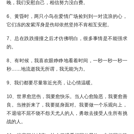
晚，我们安慰自己，相信努力没白费。
6、黄昏时，两只小鸟在爱情广场捡到到一对流浪的心，
它们冻的发紫浑身是伤却依然坚持不肯相互安慰。
7、总在跌跌撞撞之后才仿佛明白，很多事情是不能强求
的。
8、有时候，我喜欢眼睁睁地看着时间，一秒一秒一秒一
秒……地流逝我无所谓，我无能为力。
9、我们都要尽量靠近光亮，让心情温暖。
10、世界愈悲伤，我要愈快乐。当人心愈险恶，我要愈善
良。当挫折来了，我要挺身面对。我要做一个乐观向上，
不退缩不屈不饶不怨天尤人的人，勇敢去接受人生所有挑
战的人。