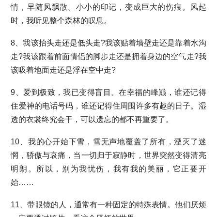
情，早随风飘散。小小的印记，变成巨大的伤痕。风起
时，我听见整个森林的叹息。
8、我该抬头走还是低头走?我该贴着墙壁走还是靠着水沟
走?我该跟着前面情侣的脚步走还是拥着身边的空气走?我
该吸着地面走还是浮在空中走?
9、爱到极致，我已变得盲目。在幸福的峰巅，谁还记得
住爱神的电话号码，谁还记得住周围许多有趣的日子。湿
透的衣裳终究会干，可以遗忘的都不再重要了。
10、我的心开始下雪，雪无声地覆盖了所有，湮灭了迷
惘，骄傲与哀痛，当一切归于寂静时，世界突然变得清亮
明朗。所以，别为我忧伤，我有我的美丽，它正要开
始……
11、带眼镜的人，通常有一种固定的特殊表情。他们厌烦