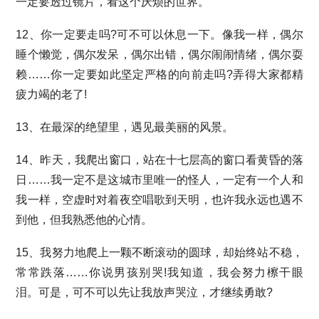
一定要透过镜片，看这个厌烦的世界。
12、你一定要走吗?可不可以休息一下。像我一样，偶尔
睡个懒觉，偶尔发呆，偶尔出错，偶尔闹闹情绪，偶尔耍
赖……你一定要如此坚定严格的向前走吗?弄得大家都精
疲力竭的老了!
13、在最深的绝望里，遇见最美丽的风景。
14、昨天，我爬出窗口，站在十七层高的窗口看黄昏的落
日……我一定不是这城市里唯一的怪人，一定有一个人和
我一样，空虚时对着夜空唱歌到天明，也许我永远也遇不
到他，但我熟悉他的心情。
15、我努力地爬上一颗不断滚动的圆球，却始终站不稳，
常常跌落……你说男孩别哭!我知道，我会努力檫干眼
泪。可是，可不可以先让我放声哭泣，才继续勇敢?