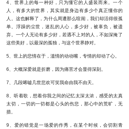
4、世界上的每一种好，只为懂它的人盛装而来。一个
人，有多大的世界，其实就是身边有多少个真正懂你的
人。这也解释了，为什么周遭那么喧闹，我们却活得很孤
单。浮躁的尘世，迷乱的人心，多少好，被辜负，被遗
弃。一个人无论有多少好，若遇不上对的人，不如深掩了
这些美好，以最深的孤独，与这个世界静对。
5、世上的悲情在于，滥情的动动嘴，专情的却动了心。
6、大概深爱就是折磨，因为痛苦才会显得深刻。
7、几段唏嘘几世悲欢可笑我命由我不由天。
8、听着歌，想着你我之间的记忆太深太浓，感受的太真
太切，一切的一切都是心头的伤悲，那心中的荒旷，无
措。
9、爱的错觉是一场爱的作秀，在某个时候，会切割青