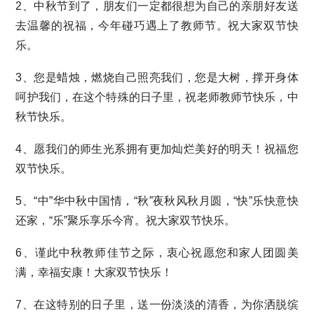
2、中秋节到了，朋友们一定都很想为自己的亲朋好友送
去温馨的祝福，今年碰巧遇上了教师节。祝大家双节快
乐。
3、您是蜡烛，燃烧自己照亮我们，您是大树，撑开身体
呵护我们，在这个特殊的日子里，祝老师教师节快乐，中
秋节快乐。
4、愿我们的师生光系拥有更加灿烂美好的明天！祝福您
双节快乐。
5、“中”华中秋中国情，“秋”夜秋风秋月圆，“快”乐快意快
还家，“乐”聚乐享乐今宵。祝大家双节快乐。
6、谨此中秋教师佳节之际，衷心祝愿您和家人团圆美
满，幸福安康！大家双节快乐！
7、在这特别的日子里，送一份淡淡的清香，为你洒脱缤