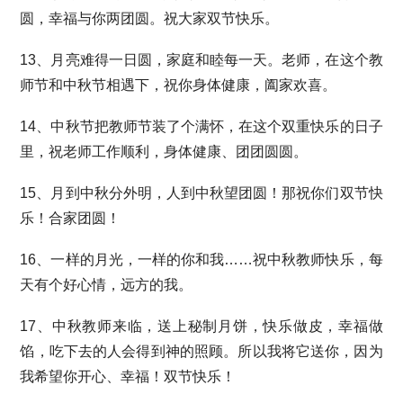
圆，幸福与你两团圆。祝大家双节快乐。
13、月亮难得一日圆，家庭和睦每一天。老师，在这个教
师节和中秋节相遇下，祝你身体健康，阖家欢喜。
14、中秋节把教师节装了个满怀，在这个双重快乐的日子
里，祝老师工作顺利，身体健康、团团圆圆。
15、月到中秋分外明，人到中秋望团圆！那祝你们双节快
乐！合家团圆！
16、一样的月光，一样的你和我……祝中秋教师快乐，每
天有个好心情，远方的我。
17、中秋教师来临，送上秘制月饼，快乐做皮，幸福做
馅，吃下去的人会得到神的照顾。所以我将它送你，因为
我希望你开心、幸福！双节快乐！