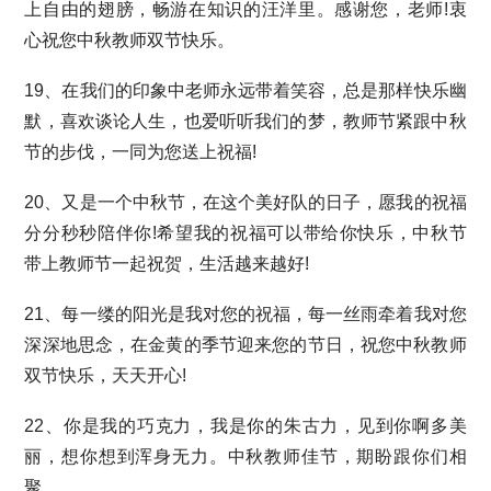
上自由的翅膀，畅游在知识的汪洋里。感谢您，老师!衷
心祝您中秋教师双节快乐。
19、在我们的印象中老师永远带着笑容，总是那样快乐幽
默，喜欢谈论人生，也爱听听我们的梦，教师节紧跟中秋
节的步伐，一同为您送上祝福!
20、又是一个中秋节，在这个美好队的日子，愿我的祝福
分分秒秒陪伴你!希望我的祝福可以带给你快乐，中秋节
带上教师节一起祝贺，生活越来越好!
21、每一缕的阳光是我对您的祝福，每一丝雨牵着我对您
深深地思念，在金黄的季节迎来您的节日，祝您中秋教师
双节快乐，天天开心!
22、你是我的巧克力，我是你的朱古力，见到你啊多美
丽，想你想到浑身无力。中秋教师佳节，期盼跟你们相
聚。