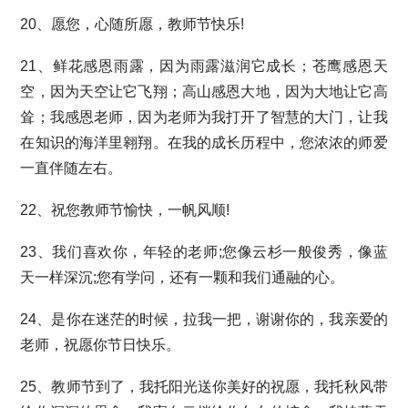
20、愿您，心随所愿，教师节快乐!
21、鲜花感恩雨露，因为雨露滋润它成长；苍鹰感恩天
空，因为天空让它飞翔；高山感恩大地，因为大地让它高
耸；我感恩老师，因为老师为我打开了智慧的大门，让我
在知识的海洋里翱翔。在我的成长历程中，您浓浓的师爱
一直伴随左右。
22、祝您教师节愉快，一帆风顺!
23、我们喜欢你，年轻的老师;您像云杉一般俊秀，像蓝
天一样深沉;您有学问，还有一颗和我们通融的心。
24、是你在迷茫的时候，拉我一把，谢谢你的，我亲爱的
老师，祝愿你节日快乐。
25、教师节到了，我托阳光送你美好的祝愿，我托秋风带