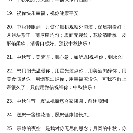
19、祝你快乐幸福，祝你健康平安!
20、中秋转眼到，月饼仔细挑观察外包装，保质期看好；
月饼块形正，薄厚应均匀；表面无裂纹，花纹清晰貌；皮
酥馅柔软，清香口感好。预祝中秋快乐！
21、中秋节，美梦连，顺心意，如所愿!祝福你，到永久!
22、想用阳光温暖你，用星光装点你，用美酒陶醉你，用
美食满足你，用烟花灿烂你，用幸福淹没你，可我不做上
帝很久了，只能用微信祝福你：中秋快乐！
23、中秋佳节，真诚祝愿您合家团圆，前途顺利!
24、送您一盏桂花酒，愿您健康福长久。
25、寂静的夜空，是我对你无尽的思念；月圆的中秋，你