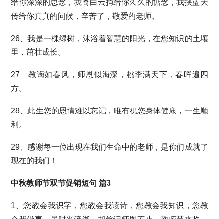
给你深深的思念，我寄白云捎给你久久的惦念，我挟蓝天
传给你真真的问候，辛苦了，敬爱的老师。
26、我是一棵绿树，沐浴着智慧的阳光，在您知识的土壤
里，茁壮成长。
27、教诲如春风，师恩似海深，桃李满天下，春晖遍四
方。
28、此生您的恩情难以忘记，唯有祝您身体健康，一生顺
利。
29、感谢每一位出现在我们生命中的老师，是你们成就了
现在的我们！
中秋教师节双节促销短句 篇3
1、您教会我识字，您教会我读诗，您教会我知识，您教