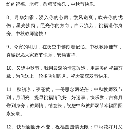
纷的祝福。老师，教师节快乐，中秋节快乐。
8、月华如霜，浸入你的心房；微风送爽，吹去你的忧
伤；星光拂窗，照亮你的方向；白云流芳，祝福送你身
旁。中秋教师愉快！
9、今宵的明月，在夜空中镂刻着记忆。中秋教师佳节，
真诚祝愿大家双节快乐，安康吉祥。
10、又逢中秋节，我用最深的情意改造，用最美的祝福剪
裁，为你送上一轮多功能圆月。祝大家双双节快乐。
11、秋初凉，夜苍黄，一份思念两茫茫；中秋教师双节
到，月明亮，提早祝福情飞扬；好运享，快乐尝，吉祥月
饼到身旁；教师情，情意长，祝您中秋教师双节幸福团圆
永安康。
12、快乐圆圆永不变，祝福圆圆情无限：中秋花好月又