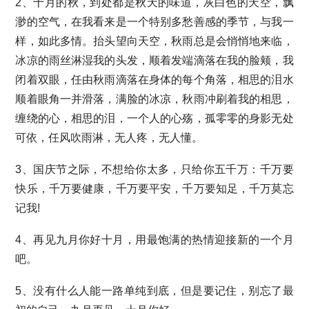
2、十月的秋，到处都是秋天的味道，灰白色的天空，飘
渺的空气，在我看来是一个特别多愁善感的季节，与我一
样，如此多情。抬头望向天空，秋雨总是会悄悄地来临，
冰凉的雨丝淋湿我的头发，顺着发端滴落在我的脸颊，我
闭着双眼，任由秋雨滴落在身体的每个角落，相思的泪水
顺着眼角一并滑落，满脸的冰凉，秋雨冲刷着我的相思，
缠绕的心，相思的泪，一个人的心殇，孤零零的身影无处
可依，任风吹雨淋，无人疼，无人懂。
3、国庆节之际，不想给你太多，只给你五千万：千万要
快乐，千万要健康，千万要平安，千万要知足，千万莫忘
记我!
4、再见九月你好十月，用最饱满的热情迎接新的一个月
吧。
5、没有什么人能一路单纯到底，但是要记住，别忘了最