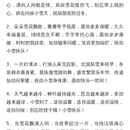
心，洒向人间都是情。风吹雪花慢些飞，别忘带上我的
心。捎去问候小雪天，祝福朋友防过冬。
2、朵朵雪花飘散，瓣瓣寄予祝愿，愿你多多保暖，久久
幸福蔓延。绵绵思念不断，字字寄托心愿，愿你岁岁康
健，时时把我挂牵。短信嘘寒问暖，笑容更加灿烂，祝你
小雪快乐！
3、一片封薄冰，打渔人家无踪影。北国风雪来得早，冬
装棉衣裹身紧。晨练傲雪跳街舞，盛世繁荣乐年华。传递
短信问寒暖，祝你小雪身体康。愿你快乐一世间！
4、天气越来越冷，树叶越掉越光，思念越来越浓，牵挂
越来越深，小雪到了，送你温馨，送你温暖，送你温情，
送你问候：别忘吃饺子哦！小雪快乐！
5、当雪花飘满人间，当世界皎洁一片，当纯洁填满心