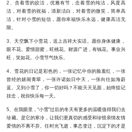
2、含着雪的皎洁，优雅有节，念着雪的纯洁，风度高
洁，对着雪的祝福，清新洁白，对着雪的微笑，简单高
洁，针对小雪的短信，愿你幸福快乐永远，健康高洁无
限。
3、天空飘下小雪花，送上吉祥大实话。愿你身体健康，
眼不花。爱情甜蜜，旺桃花。财源广进，有钱花。事业兴
旺，笑如花。小雪节气快乐。
4、雪花的日记是彩色的，一张记忆中你的脸羞红，一张
曾经的嬉闹青翠，一张许诺如日中天，一张向往如海蔚
蓝。又到小雪了，你一切好吗？不能天天见面，始终惦记
挂念，祝你快乐每一天。
5、在我眼里，“小雪”过后的冬天有更多的温暖值得我们去
珍藏。是它的寒冷，让我们更真切的感受和珍惜亲情友情
爱情的不离不弃。任时光飞逝，事态变迁，沉淀下的才是