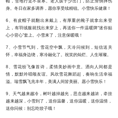
帽，雪地行走不畏寒。老人孩子少出门，防止滑倒摔伤
身。冬日在家多调养，愿你享受续精锐。小雪快乐健康！
6、有皮帽子就翻出来戴上，有厚重的靴子就拿出来登
上，有羽绒服就找出来穿上，再送你一件温暖牌“迷你贴
心小背心”套上。小雪来了，注意保暖哦！
7、小雪节气到，雪花空中飘，天冷问候到，短信送关
怀，幸福身边绕，寒冷融化了。祝笑的灿烂、人生璀璨。
8、雪花纷飞像首诗，柔情美妙画中意。洒向人间都是
情，默默吟唱颂友谊。风吹雪花舞蹈起，奏响生活幸福
溢。瑞雪飘飞兆丰年，美满人间皆美丽。愿小雪快乐！
9、天气越来越冷，树叶越掉越光，思念越来越浓，牵挂
越来越深，小雪到了，送你温馨，送你温暖，送你温情，
送你问候：别忘吃饺子哦！