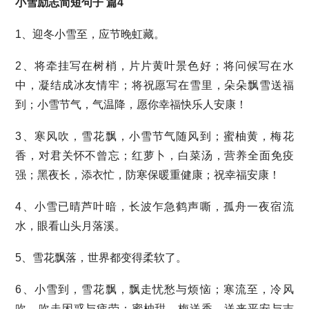
小雪励志简短句子 篇4
1、迎冬小雪至，应节晚虹藏。
2、将牵挂写在树梢，片片黄叶景色好；将问候写在水
中，凝结成冰友情牢；将祝愿写在雪里，朵朵飘雪送福
到；小雪节气，气温降，愿你幸福快乐人安康！
3、寒风吹，雪花飘，小雪节气随风到；蜜柚黄，梅花
香，对君关怀不曾忘；红萝卜，白菜汤，营养全面免疫
强；黑夜长，添衣忙，防寒保暖重健康；祝幸福安康！
4、小雪已晴芦叶暗，长波乍急鹤声嘶，孤舟一夜宿流
水，眼看山头月落溪。
5、雪花飘落，世界都变得柔软了。
6、小雪到，雪花飘，飘走忧愁与烦恼；寒流至，冷风
吹，吹走困惑与疲劳；蜜柚甜，梅送香，送来平安与吉