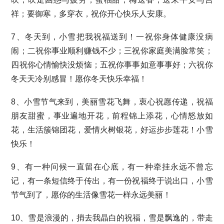
祥；要御寒，多穿衣，祝你开心快乐人安康。
7、冬天到，小雪把我祝福送到！一祝你身体健康没病
闹；二祝你事业顺利赚钱不少；三祝你家庭美满脸常笑；
四祝你心情愉快没烦恼；五祝你事事如意事事好；六祝你
冬天天冷别感冒！愿你冬天快乐幸福！
8、小雪节气来到，美丽雪花飞舞，衷心祝愿传递，祝福
朋友甜蜜，事业遍地开花，前程锦上添花，心情怒放如
花，生活簇锦团花，爱情火树银花，好运步步莲花！小雪
快乐！
9、有一种问候一直留在心底，有一种牵挂永远不曾忘
记，有一条短信终于传出，有一份祝福终于说出口，小雪
节气到了，愿你的生活像雪花一样永远美丽！
10、雪是浪漫的，捎去我晶白的祝福，雪是飘逸的，带走