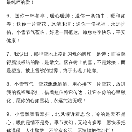
最纯粹的爱！
6、送你一杯咖啡，暖心暖肺；送你一条领巾，暖和如
春；送你一片雪花，冰清玉洁；送你一份祝福，永远护
佑。小雪节气莅临，好运一同抵达。愿您冬季快乐，平安
健康！
7、我认出，那些雪地上凌乱闪烁的脚印，是诗；而被踩
得黯淡板结的路，是散文。落在树上的雪，不是嫁接，而
是塑造。披上雪纱的世界，终于出现了轮廓。
8、小雪节气，雪花飘飘洒洒。用心接下一片雪花，放进
我的祝福和牵挂，借着短信将它传达，让它在你的心里融
化，愿你的心如雪花，永远纯洁无暇！
9、小雪飘舞着牵挂，北风倾诉着思念，冷的是天不是
心，暖的是情不是身。季节变幻，无论有多寒，愿快乐把
你温暖；人生聚散，不管有多远，愿祝福把你灿烂！