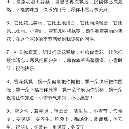
田，当激动溢出容颜，当思念再次飘远，祝福你已成必
然，幸福的味道，快乐的口号，愿你小雪万事美好。
6、它比花儿美丽，它比土地洁白，它比雨滴轻盈，它比
风儿壮丽。小雪到，雪花儿即将飘零，愿你看着美丽的雪
花，在这个寒冷的季节感受到我暖暖的问候。
7、神见你寂寞，所以把雪花释放；神给你雪花，让你把
烦恼遗忘；寒风把窗户关上，愿你幸福温馨荡漾。小雪时
节，祝你快乐。
8、雪花飘飘，飘一朵健康把你拥抱，飘一朵快乐把你围
绕，飘一朵幸福把你笼罩，飘一朵平安为你祈祷，飘一朵
祝福让你知道：小雪节气来到，小心感冒！
9、雪之性，若精灵，轻盈盈，洁生生，小雪节，气候
冷，要保暖，要养生。吃萝卜，喝汤粥，常锻炼，体安
生。祝朋友，笑常在，重保暖，冬安宁！