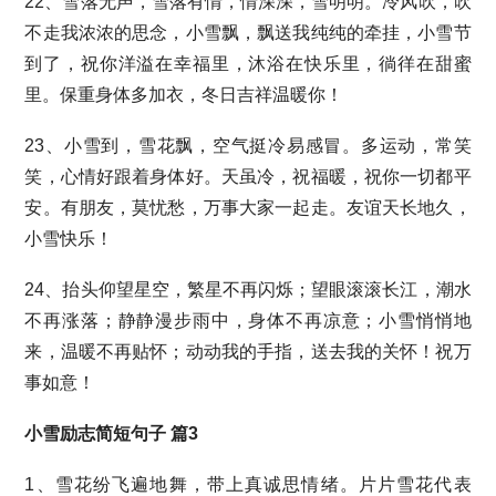
22、雪落无声，雪落有情，情深深，雪明明。冷风吹，吹
不走我浓浓的思念，小雪飘，飘送我纯纯的牵挂，小雪节
到了，祝你洋溢在幸福里，沐浴在快乐里，徜徉在甜蜜
里。保重身体多加衣，冬日吉祥温暖你！
23、小雪到，雪花飘，空气挺冷易感冒。多运动，常笑
笑，心情好跟着身体好。天虽冷，祝福暖，祝你一切都平
安。有朋友，莫忧愁，万事大家一起走。友谊天长地久，
小雪快乐！
24、抬头仰望星空，繁星不再闪烁；望眼滚滚长江，潮水
不再涨落；静静漫步雨中，身体不再凉意；小雪悄悄地
来，温暖不再贴怀；动动我的手指，送去我的关怀！祝万
事如意！
小雪励志简短句子 篇3
1、雪花纷飞遍地舞，带上真诚思情绪。片片雪花代表