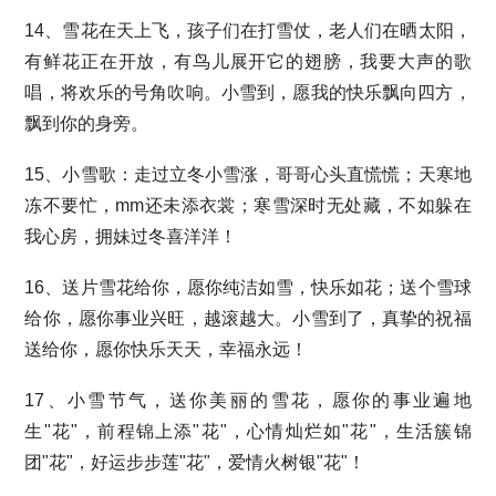
14、雪花在天上飞，孩子们在打雪仗，老人们在晒太阳，
有鲜花正在开放，有鸟儿展开它的翅膀，我要大声的歌
唱，将欢乐的号角吹响。小雪到，愿我的快乐飘向四方，
飘到你的身旁。
15、小雪歌：走过立冬小雪涨，哥哥心头直慌慌；天寒地
冻不要忙，mm还未添衣裳；寒雪深时无处藏，不如躲在
我心房，拥妹过冬喜洋洋！
16、送片雪花给你，愿你纯洁如雪，快乐如花；送个雪球
给你，愿你事业兴旺，越滚越大。小雪到了，真挚的祝福
送给你，愿你快乐天天，幸福永远！
17、小雪节气，送你美丽的雪花，愿你的事业遍地
生"花"，前程锦上添"花"，心情灿烂如"花"，生活簇锦
团"花"，好运步步莲"花"，爱情火树银"花"！