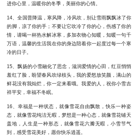
进你心里，温暖你的冬季，美丽你的心情。
14、全国普降温，寒风降，冷风吹，别让雪雨飘飘冰了你
的脚，凉了你的手；不要让它吹冷了你的心，伤感了你的
情，请喝一杯热水解冰寒，多加衣物心知暖，知暖一句千
万语，温馨的生活我在你的身边陪着你一起度过每一个寒
冷的日子。
15、飘扬的小雪融化了思念，滋润爱情的心田，红豆悄悄
羞红了脸，盼望春风吹绿枝头，我的爱怒放笑颜，满山的
鲜花没有我灿烂，你一定来看哦。我爱的人，祝你小雪吉
祥平安，幸福不冬眠。
16、幸福是一种状态，就像雪花自由飘散，快乐一种姿
态，就像雪花纯洁无暇，梦想是一种心态，就像雪花铺天
盖地，人生是一种形态，就像雪花六瓣无暇，小雪节气
到，感受雪花美好，愿你快乐逍遥。