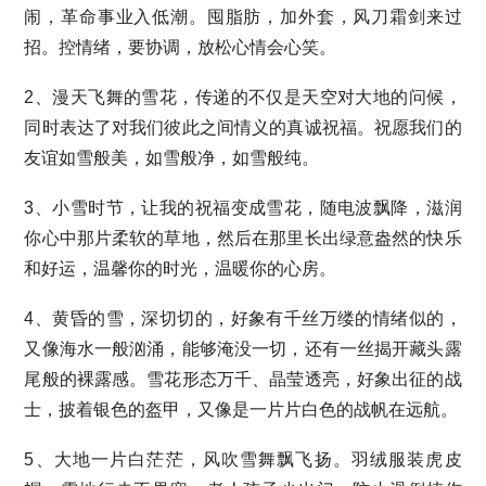
闹，革命事业入低潮。囤脂肪，加外套，风刀霜剑来过
招。控情绪，要协调，放松心情会心笑。
2、漫天飞舞的雪花，传递的不仅是天空对大地的问候，
同时表达了对我们彼此之间情义的真诚祝福。祝愿我们的
友谊如雪般美，如雪般净，如雪般纯。
3、小雪时节，让我的祝福变成雪花，随电波飘降，滋润
你心中那片柔软的草地，然后在那里长出绿意盎然的快乐
和好运，温馨你的时光，温暖你的心房。
4、黄昏的雪，深切切的，好象有千丝万缕的情绪似的，
又像海水一般汹涌，能够淹没一切，还有一丝揭开藏头露
尾般的裸露感。雪花形态万千、晶莹透亮，好象出征的战
士，披着银色的盔甲，又像是一片片白色的战帆在远航。
5、大地一片白茫茫，风吹雪舞飘飞扬。羽绒服装虎皮