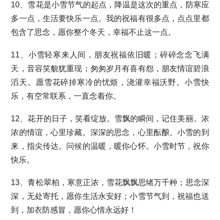
10、雪花是小雪节气的起点，降温是这次的重点，防寒应
多一点，生活要快乐一点。我的祝福有很多点，点点里都
包含了思念，愿你整个冬天，幸福不止这一点。
11、小雪轻寒来人间，朋友祝福依旧暖；碎碎念念飞满
天，音容笑貌犹重现；匆匆岁月有喜有怨，朋友情谊碧浪
滔天。愿雪花碎掉寒冷的忧烦，浇灌幸福沃野。小雪快
乐，有空常联系，一直念着你。
12、花开的日子，笑看绽放。雪飘的瞬间，记住美丽。浓
浓的情谊，心里珍藏。深深的思念，心里酝酿。小雪的到
来，指尖传达。问候的温暖，暖你心怀。小雪时节，祝你
快乐。
13、青松翠柏，寒意正浓，雪花飘飘思绪万千种；思念深
深，无处寄托，愿你生活永安好；小雪节气到，祝福也送
到，加衣防感冒，愿你心情永远好！