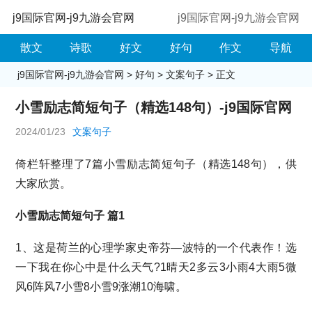
j9国际官网-j9九游会官网
j9国际官网-j9九游会官网
散文
诗歌
好文
好句
作文
导航
j9国际官网-j9九游会官网
>
好句
>
文案句子
> 正文
小雪励志简短句子（精选148句）-j9国际官网
2024/01/23
文案句子
倚栏轩整理了7篇小雪励志简短句子（精选148句），供
大家欣赏。
小雪励志简短句子 篇1
1、这是荷兰的心理学家史帝芬―波特的一个代表作！选
一下我在你心中是什么天气?1晴天2多云3小雨4大雨5微
风6阵风7小雪8小雪9涨潮10海啸。