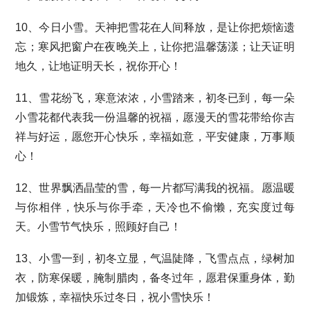
10、今日小雪。天神把雪花在人间释放，是让你把烦恼遗
忘；寒风把窗户在夜晚关上，让你把温馨荡漾；让天证明
地久，让地证明天长，祝你开心！
11、雪花纷飞，寒意浓浓，小雪踏来，初冬已到，每一朵
小雪花都代表我一份温馨的祝福，愿漫天的雪花带给你吉
祥与好运，愿您开心快乐，幸福如意，平安健康，万事顺
心！
12、世界飘洒晶莹的雪，每一片都写满我的祝福。愿温暖
与你相伴，快乐与你手牵，天冷也不偷懒，充实度过每
天。小雪节气快乐，照顾好自己！
13、小雪一到，初冬立显，气温陡降，飞雪点点，绿树加
衣，防寒保暖，腌制腊肉，备冬过年，愿君保重身体，勤
加锻炼，幸福快乐过冬日，祝小雪快乐！