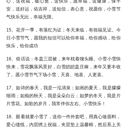
心，送祝福，暖心窝，送快乐，愿幸福，送健康，保平
安，送好运，佑吉祥，送短信，表心意，祝愿你，小雪节
气快乐无比，幸福无限。
15、花开一季，有落红为证；冬天来临，有祝福见证。今
日小雪节气，愿我的短信可以给你幸福，给你感动，给你
快乐，给你成功
16、俗话说：冬盖三层被，来年枕着馒头睡。小雪小雪快
快来，雪花飘落风景好，白雪皑皑盖庄稼，来年又要丰收
了。愿小雪节气下场小雪，天喜、地喜、人更喜。
17、如诗的春天，我是一泓清泉；如画的夏天，我是朦朦
细雨；如痴的秋天，我是朵朵白云；如梦的冬天，我是片
片雪花。如歌的岁月，我常伴你左右。小雪快乐！
18、眼看就要小雪了，送你一件外套吧，用真心做面料，
爱心缝线，内层绣上祝福，夹层垫上温馨棉，然后系上关