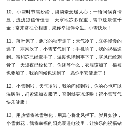
10、小雪时节雪纷纷，淡淡牵念暖人心；一语问候真情
显，浅浅短信传佳音；天寒地冻多保重，雪中送炭值千
金；常来常往心相随，愿你幸福伴今生。小雪快乐！
11、落叶累了，飘飞的秋季走了；天气冷了，立冬慢慢的
逃了；寒风吹了，小雪节气到了；手机响了，我的祝福送
到。霜和冻已经牵手了，温度也降到零下了，寒风已经刺
骨了，天短夜已经长了。你还等什么，衣服该加了，棉被
也要加了，我的问候也送到了，愿你平安健康了！
12、小雪到啦，天气冷啦，我的问候到啦，你的心也可以
温暖啦，赶紧添加衣服吧，否则就要冻坏啦！祝小雪节气
快乐健康！
13、用热情将冰雪融化，用真心将北风拦下。岁月如沙，
小雪似花，我将幸福的阳光裹进电波里，让快乐的祝福钻