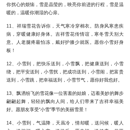
你扰心的烦恼，雪是晶莹的，映亮你前进的行程，雪是温
暖的，温暖你潮湿的心扉。
11、祥瑞雪花告诉你，天气寒冷穿棉衣。防身风寒患疾
病，穿暖健康好身体。吉祥雪花传情谊，寒冬雪天别大
意。人老腿疼最怕冻，戴好护膝少就医。愿你小雪好身
板！
12、小雪到，把快乐送到，小雪飘，把健康送到，小雪
绕，把平安送到，小雪扰，把成功送到，小雪闹，把富贵
送到，小雪跳，把幸福送到，小雪节气，愿你好我也好。
13、飘洒纷飞的雪花像一位害羞的姑娘，迈着美妙的舞步
翩翩起舞，轻轻的飘向人间，给人们带来了吉祥幸福美
好。愿朋友享受“小雪”季节的美丽雪景！
14、小雪到，气温降，天虽冷，情却暖，送问候，暖人