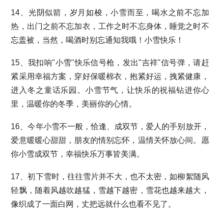
14、光阴似箭，岁月如梭，小雪而至，喝水之前不忘加
热，出门之前不忘加衣，工作之时不忘身体，睡觉之时不
忘盖被，当然，喝酒时别忘通知我哦！小雪快乐！
15、我扣响"小雪"快乐信号枪，发出"吉祥"信号弹，请赶
紧采用幸福方案，穿好保暖棉衣，抱紧好运，拽紧健康，
进入冬之童话乐园。小雪节气，让快乐的祝福钻进你心
里，温暖你的冬季，美丽你的心情。
16、今年小雪不一般，恰逢、成双节，爱人的手别放开，
爱意暖暖心甜甜，朋友的情别忘怀，温情关怀放心间。愿
你小雪成双节，幸福快乐万事皆美满。
17、初下雪时，往往雪片并不大，也不太密，如柳絮随风
轻飘，随着风越吹越猛，雪越下越密，雪花也越来越大，
像织成了一面白网，丈把远就什么也看不见了。