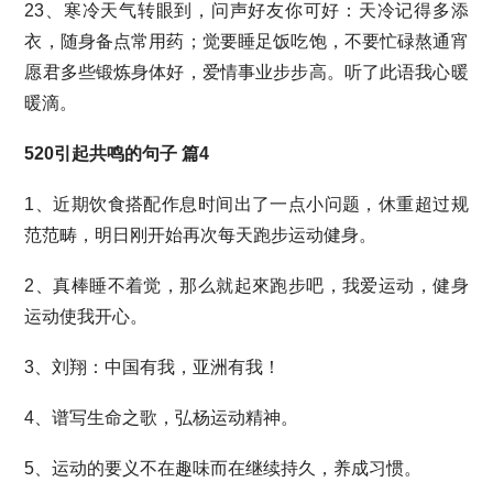
23、寒冷天气转眼到，问声好友你可好：天冷记得多添
衣，随身备点常用药；觉要睡足饭吃饱，不要忙碌熬通宵
愿君多些锻炼身体好，爱情事业步步高。听了此语我心暖
暖滴。
520引起共鸣的句子 篇4
1、近期饮食搭配作息时间出了一点小问题，休重超过规
范范畴，明日刚开始再次每天跑步运动健身。
2、真棒睡不着觉，那么就起來跑步吧，我爱运动，健身
运动使我开心。
3、刘翔：中国有我，亚洲有我！
4、谱写生命之歌，弘杨运动精神。
5、运动的要义不在趣味而在继续持久，养成习惯。