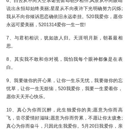
6、白云从不向天空承诺去留却朝夕相伴;风景从不向眼睛
说出永恒却始终美丽;星星从不向夜许下光明确努力闪烁;
我从不向你倾诉思恋确依旧永远牵挂。520我爱你，愿你
永远可爱美丽，5201314爱你一生一世!
7、与君初相识，犹如故人归。天涯明月新，朝暮最相
思。
8、其实我不敢和你对视，我怕我每个眼神都像是在表
白。
9、我要做你的开心果，让你一生乐无忧，我要做你的忘
忧草，让你一生无烦恼，520我爱你，我要一生爱着你，
愿你天天开心快乐。
10、真心为你而沉醉，此生独爱你的美;愿意为你而高
飞，尝尽爱情好滋味;愿意为你而劳累，不愿让你太疲惫;
真心为你而奋斗，只因此生我爱你。5月20日我爱你，亲