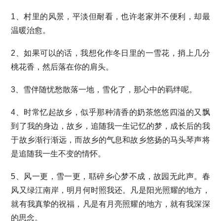
1、村里的风景，平淡但耐看，也许老家并不便利，却最
温暖治愈。
2、如果可以的话，我想化作冬日里的一雪花，捎上几分
桃花香，然后落在你的肩头。
3、雪伴随忧愁散落一地，雪化了，那心中的羁绊呢。
4、时常忆起故乡，似乎那种清香的奶茶悠悠四溢的又飘
到了我的身边，故乡，追随我一生记忆的梦，成长后的我
于故乡渐行渐远，而故乡的气息和故乡悠扬的马头琴声将
是追随我一生不变的情怀。
5、风一更，雪一更，聒碎乡心梦不成，故园无此声。春
风又绿江南岸，明月何时照我还。凡是阳光照耀的地方，
就有我真挚的祝福，凡是有月亮照耀的地方，就有我深深
的思念。