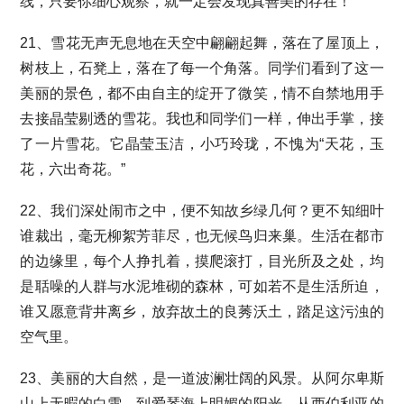
线，只要你细心观察，就一定会发现真善美的存在！
21、雪花无声无息地在天空中翩翩起舞，落在了屋顶上，
树枝上，石凳上，落在了每一个角落。同学们看到了这一
美丽的景色，都不由自主的绽开了微笑，情不自禁地用手
去接晶莹剔透的雪花。我也和同学们一样，伸出手掌，接
了一片雪花。它晶莹玉洁，小巧玲珑，不愧为“天花，玉
花，六出奇花。”
22、我们深处闹市之中，便不知故乡绿几何？更不知细叶
谁裁出，毫无柳絮芳菲尽，也无候鸟归来巢。生活在都市
的边缘里，每个人挣扎着，摸爬滚打，目光所及之处，均
是聒噪的人群与水泥堆砌的森林，可如若不是生活所迫，
谁又愿意背井离乡，放弃故土的良莠沃土，踏足这污浊的
空气里。
23、美丽的大自然，是一道波澜壮阔的风景。从阿尔卑斯
山上无暇的白雪，到爱琴海上明媚的阳光，从西伯利亚的