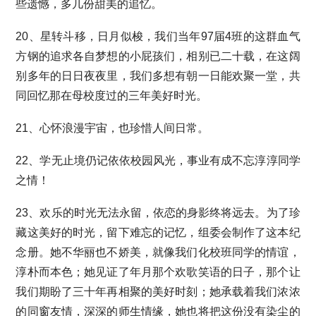
些遗憾，多几份甜美的追忆。
20、星转斗移，日月似梭，我们当年97届4班的这群血气
方钢的追求各自梦想的小屁孩们，相别已二十载，在这阔
别多年的日日夜夜里，我们多想有朝一日能欢聚一堂，共
同回忆那在母校度过的三年美好时光。
21、心怀浪漫宇宙，也珍惜人间日常。
22、学无止境仍记依依校园风光，事业有成不忘淳淳同学
之情！
23、欢乐的时光无法永留，依恋的身影终将远去。为了珍
藏这美好的时光，留下难忘的记忆，组委会制作了这本纪
念册。她不华丽也不娇美，就像我们化校班同学的情谊，
淳朴而本色；她见证了年月那个欢歌笑语的日子，那个让
我们期盼了三十年再相聚的美好时刻；她承载着我们浓浓
的同窗友情，深深的师生情缘，她也将把这份没有染尘的