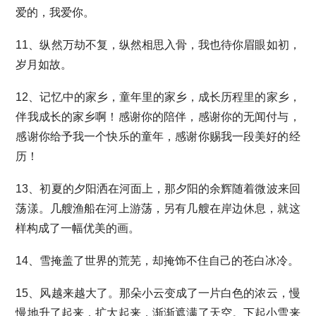
爱的，我爱你。
11、纵然万劫不复，纵然相思入骨，我也待你眉眼如初，
岁月如故。
12、记忆中的家乡，童年里的家乡，成长历程里的家乡，
伴我成长的家乡啊！感谢你的陪伴，感谢你的无闻付与，
感谢你给予我一个快乐的童年，感谢你赐我一段美好的经
历！
13、初夏的夕阳洒在河面上，那夕阳的余辉随着微波来回
荡漾。几艘渔船在河上游荡，另有几艘在岸边休息，就这
样构成了一幅优美的画。
14、雪掩盖了世界的荒芜，却掩饰不住自己的苍白冰冷。
15、风越来越大了。那朵小云变成了一片白色的浓云，慢
慢地升了起来，扩大起来，渐渐遮满了天空。下起小雪来