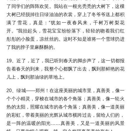
了同学们的阵阵欢笑。我站在一根光秃秃的大树下，这棵
大树已经脱掉往日绿油油的衣裳，穿上了冬爷爷送上都积
满了雪花，真是：“犹如一夜春风来，千树万树梨花
开。”我抬起头，雪花宝宝纷纷落下，轻轻的吻着我们红
彤彤的小脸蛋，凉丝丝的。这时不知是谁将一个雪球扔进
了我的脖子里麻酥酥的。
19、近了，近了，我已听到春天的脚步声了，这一切都报
告着春天的到来，我整个心都飘了出去，飘到那鲜艳的花
儿上，飘到那油绿的草地上。
20、绿城——郑州！在这座美丽的城市里，真善美，像一
个个小精灵，穿梭在城市的各个角落；真善美，像一轮火
热的太阳，照耀在城市的各个角落；真善美，像一道美丽
的彩虹，带着美丽的光辉从城市横跨过去，留给人们的，
是一阵的温暖的阳光……真善美，又是一道美丽的风景