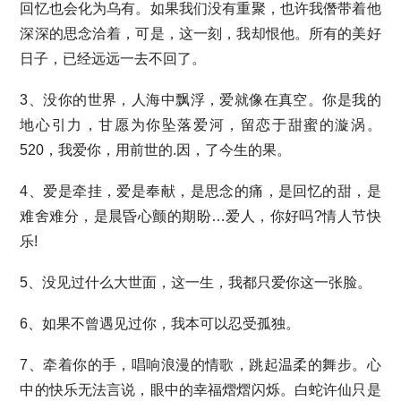
回忆也会化为乌有。如果我们没有重聚，也许我僭带着他
深深的思念洽着，可是，这一刻，我却恨他。所有的美好
日子，已经远远一去不回了。
3、没你的世界，人海中飘浮，爱就像在真空。你是我的
地心引力，甘愿为你坠落爱河，留恋于甜蜜的漩涡。
520，我爱你，用前世的.因，了今生的果。
4、爱是牵挂，爱是奉献，是思念的痛，是回忆的甜，是
难舍难分，是晨昏心颤的期盼…爱人，你好吗?情人节快
乐!
5、没见过什么大世面，这一生，我都只爱你这一张脸。
6、如果不曾遇见过你，我本可以忍受孤独。
7、牵着你的手，唱响浪漫的情歌，跳起温柔的舞步。心
中的快乐无法言说，眼中的幸福熠熠闪烁。白蛇许仙只是