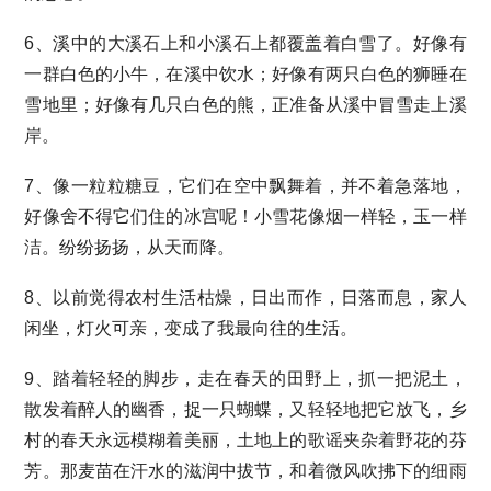
6、溪中的大溪石上和小溪石上都覆盖着白雪了。好像有
一群白色的小牛，在溪中饮水；好像有两只白色的狮睡在
雪地里；好像有几只白色的熊，正准备从溪中冒雪走上溪
岸。
7、像一粒粒糖豆，它们在空中飘舞着，并不着急落地，
好像舍不得它们住的冰宫呢！小雪花像烟一样轻，玉一样
洁。纷纷扬扬，从天而降。
8、以前觉得农村生活枯燥，日出而作，日落而息，家人
闲坐，灯火可亲，变成了我最向往的生活。
9、踏着轻轻的脚步，走在春天的田野上，抓一把泥土，
散发着醉人的幽香，捉一只蝴蝶，又轻轻地把它放飞，乡
村的春天永远模糊着美丽，土地上的歌谣夹杂着野花的芬
芳。那麦苗在汗水的滋润中拔节，和着微风吹拂下的细雨