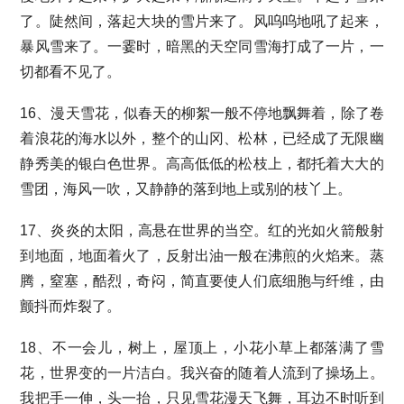
了。陡然间，落起大块的雪片来了。风呜呜地吼了起来，
暴风雪来了。一霎时，暗黑的天空同雪海打成了一片，一
切都看不见了。
16、漫天雪花，似春天的柳絮一般不停地飘舞着，除了卷
着浪花的海水以外，整个的山冈、松林，已经成了无限幽
静秀美的银白色世界。高高低低的松枝上，都托着大大的
雪团，海风一吹，又静静的落到地上或别的枝丫上。
17、炎炎的太阳，高悬在世界的当空。红的光如火箭般射
到地面，地面着火了，反射出油一般在沸煎的火焰来。蒸
腾，窒塞，酷烈，奇闷，简直要使人们底细胞与纤维，由
颤抖而炸裂了。
18、不一会儿，树上，屋顶上，小花小草上都落满了雪
花，世界变的一片洁白。我兴奋的随着人流到了操场上。
我把手一伸，头一抬，只见雪花漫天飞舞，耳边不时听到