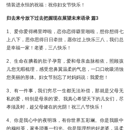
情装进永恒的祝福：祝你妇女节快乐！
归去来兮放下过去把握现在展望未来语录 篇3
1、爱你爱得稀里哗啦，恋你恋得噼里啪啦，想你想得七
上八下，思你思得日日牵挂，愿你过上快乐三八，我们总
是幸福一家！老婆，三八快乐！
2、生命在腆着的肚子孕育，爱和母亲血脉相依，照顾孩
儿您无暇梳理，感受您鼻翼温柔的气息，一口口吮吸消蚀
您美丽的形体。妇女节别忘了对妈妈说：我爱您！
3、有一件事，我们穷尽一生都无法补偿，那就是父母无
私的爱，特别是母亲的'爱。我真心希望天下的儿女们，尽
孝须及时，趁父母健在的光阴！祝三八节快乐！
4、你是我心中的夜明珠，有你世界五彩斓。你是我眼中
的穆桂英，家务琐事一扫光。你是我理想的好老婆，温柔