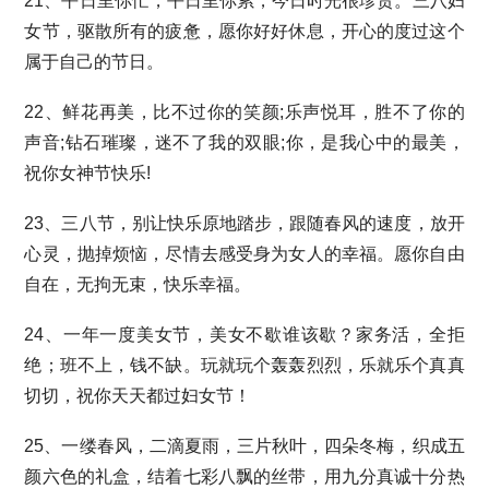
21、平日里你忙，平日里你累，今日时光很珍贵。三八妇
女节，驱散所有的疲惫，愿你好好休息，开心的度过这个
属于自己的节日。
22、鲜花再美，比不过你的笑颜;乐声悦耳，胜不了你的
声音;钻石璀璨，迷不了我的双眼;你，是我心中的最美，
祝你女神节快乐!
23、三八节，别让快乐原地踏步，跟随春风的速度，放开
心灵，抛掉烦恼，尽情去感受身为女人的幸福。愿你自由
自在，无拘无束，快乐幸福。
24、一年一度美女节，美女不歇谁该歇？家务活，全拒
绝；班不上，钱不缺。玩就玩个轰轰烈烈，乐就乐个真真
切切，祝你天天都过妇女节！
25、一缕春风，二滴夏雨，三片秋叶，四朵冬梅，织成五
颜六色的礼盒，结着七彩八飘的丝带，用九分真诚十分热