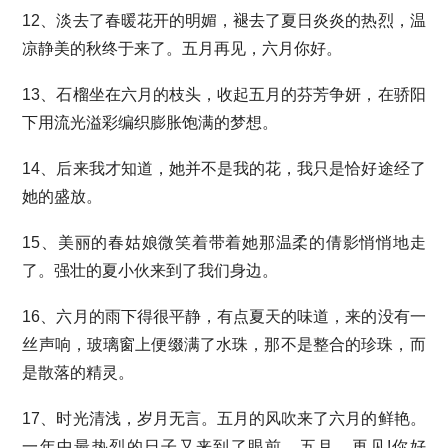
12、淡去了春暖花开的明媚，褪去了夏日炎炎的热烈，温
凉静美的秋终于来了。五月再见，六月你好。
13、石榴坐在六月的枝头，收起五月的芬芳争妍，在骄阳
下用流光溢彩编织膨胀饱满的梦想。
14、后来我才知道，她并不是我的花，我只是恰好途经了
她的盛放。
15、美丽的春姑娘微笑着带着她那温柔的倩影悄悄地走
了。强壮的夏小伙来到了我们身边。
16、六月的雨下得很平静，有点夏天的味道，来的没有一
丝声响，玻璃窗上便缀满了水珠，那不是整合的珍珠，而
是散落的精灵。
17、时光清浅，岁月无言。五月的风吹来了六月的鲜艳。
一年中最热烈的日子又来到了眼前。五月，再见!你好