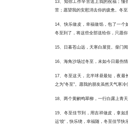
13、知你工作辛苦送上我的祝福；懂
苦；愿望我的安慰消去你的疲惫。冬至
14、快乐做皮，幸福做馅，包了一个
冬至到了，将这些全部送给你，只愿你
15、日暮苍山远，天寒白屋贫。柴门
16、海角沙场过冬至，未如今日最伤
17、冬至这天，北半球昼最短，夜最
之为”冬至”。愿我的朋友虽然天气寒
18、两个黄鹂鸣翠柳，一行白露上青
19、冬至佳节到，用吉祥做皮，拿如
运‘饺’，快乐绕，幸福随，冬至佳节快