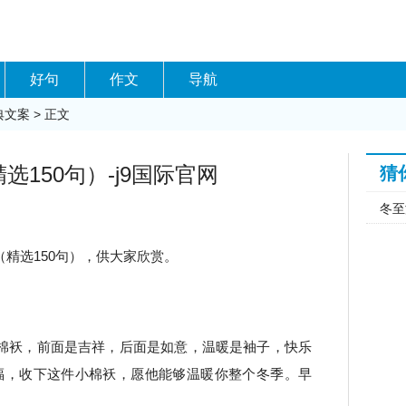
好句
作文
导航
典文案
> 正文
150句）-j9国际官网
猜
冬至
精选150句），供大家欣赏。
棉袄，前面是吉祥，后面是如意，温暖是袖子，快乐
福，收下这件小棉袄，愿他能够温暖你整个冬季。早