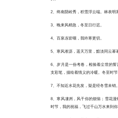
2、终南阴岭秀，积雪浮云端。林表明
3、晚来风稍急，冬至日行迟。
4、百泉冻皆咽，我吟寒更切。
5、寒风淅沥，遥天万里，黯淡同云幂
6、岁月是一份考卷，检验着尘世的誓
支彩笔，描绘着情义的冷暖。冬至时节
7、不知近水花先发，疑是经冬雪未销
8、寒风凄冽，风干你的烦恼；雪花漫
时节，我的祝福，飞过千山万水来到你