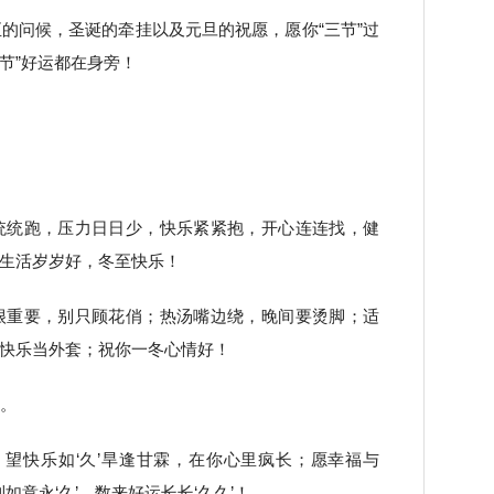
至的问候，圣诞的牵挂以及元旦的祝愿，愿你“三节”过
三节”好运都在身旁！
统统跑，压力日日少，快乐紧紧抱，开心连连找，健
生活岁岁好，冬至快乐！
很重要，别只顾花俏；热汤嘴边绕，晚间要烫脚；适
快乐当外套；祝你一冬心情好！
天。
福，望快乐如‘久’旱逢甘霖，在你心里疯长；愿幸福与
如意永‘久’，数来好运长长‘久久’！