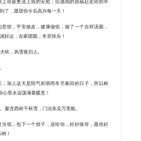
你上班疲惫送上我的安慰；但愿我的祝福赶走你的辛
到了，愿望你今后高兴每一天！
如意饺，平安做皮，健康做馅，做了一个吉祥汤圆，
浇好运，合家团圆，冬至快乐！
闻犬吠，风雪夜归人。
情。
长；加上这天是阳气初萌而冬尽春回的日子，所以称
冷但心里永远荡满着暖意！
天。窗含西岭千秋雪，门泊东吴万里船。
意当馅，包下一个饺子，送给你，好好保存，愿你好
乐哟！