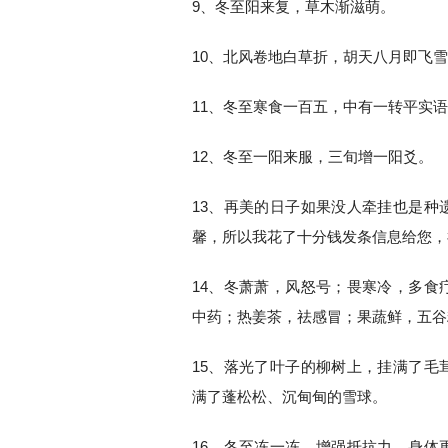
9、冬至阳来复，草木渐滋萌。
10、北风卷地白草折，胡天八月即飞
11、冬至寒食一百五，中有一转平实
12、冬至一阳来服，三旬增一阳爻。
13、再美的日子如果没人牵挂也是种
馨，所以我花了十分钱发条信息给您，
14、冬萧萧，风怒号；畏寒冷，多食
中药；热姜茶，祛感冒；果蔬鲜，五谷
15、落光了叶子的柳树上，挂满了毛
满了蓬松松、沉甸甸的雪球。
16、冬至冻一冻，增强抵抗力，身体