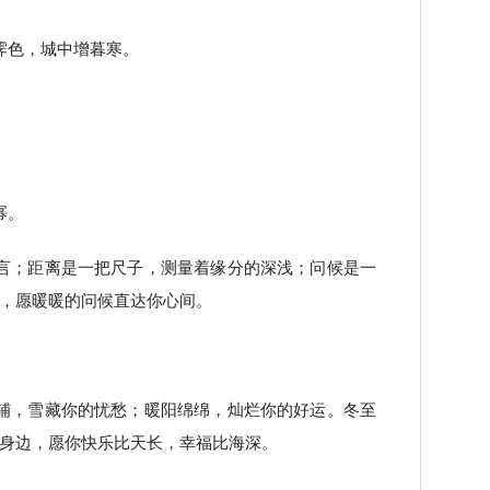
霁色，城中增暮寒。
幂。
言；距离是一把尺子，测量着缘分的深浅；问候是一
，愿暖暖的问候直达你心间。
。
铺，雪藏你的忧愁；暖阳绵绵，灿烂你的好运。冬至
身边，愿你快乐比天长，幸福比海深。