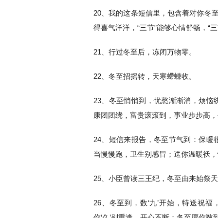
20、我的这条短信里，包含着对你冬
得喜气洋洋，“三节”能够心情舒畅，“
21、行过冬至后，冻闭万物零。
22、冬至招摇转，天寒螮蝀收。
23、冬至悄悄到，忧愁渐渐消，烦恼
康团团绕，富贵滚滚到，事业步步高，
24、短信来报告，冬至节气到：保暖
当慢慢跑，卫生别感冒；送你温暖袄，
25、小臣曾读三王纪，冬至由来始祭
26、冬至到，数‘九’开始，特送祝
你‘久’别重逢，开心不断；冬至愿你数到