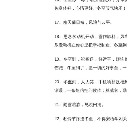
你身体好，心情更好。冬至节气快乐！
17、寒天催日短，风浪与云平。
18、思念永动机开动，雪作燃料，风
乐发动机在你心里把幸福制造。冬至到
19、冬至到，祝福送，好运至，烦恼
伤跑，冬至到了，愿一切的好事至，一
20、冬至到，人人笑，手机响起祝福
渐暖，一条短信把问候传；莫减衣，勤
21、雨雪瀌瀌，见晛曰消。
22、独怜节序逢冬至，不得安栖学闭