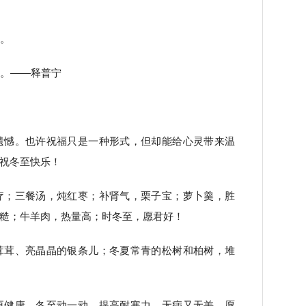
雪。
语。——释普宁
遗憾。也许祝福只是一种形式，但却能给心灵带来温
祝冬至快乐！
疗；三餐汤，炖红枣；补肾气，栗子宝；萝卜羹，胜
糙；牛羊肉，热量高；时冬至，愿君好！
茸茸、亮晶晶的银条儿；冬夏常青的松树和柏树，堆
更健康。冬至动一动，提高耐寒力，无病又无恙。愿