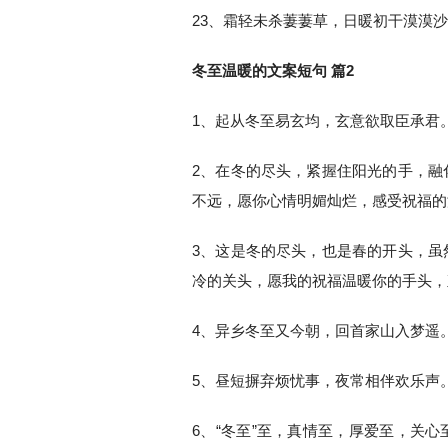
23、霜轻未杀萋萋草，日暖初干漠漠
冬至温暖的文案短句 篇2
1、起从冬至易玄均，玄意欲取臣承君
2、在冬的尽头，紧握住阳光的手，融
不远，愿你心情明媚灿烂，感受祝福的
3、这是冬的尽头，也是春的开头，虽
冷的关头，愿我的祝福温暖你的手头，
4、异乡冬至又今朝，回首家山入梦遥
5、昼短摒弃烦忧事，夜常相伴欢乐声
6、“冬至”至，真情至，厚爱至，关