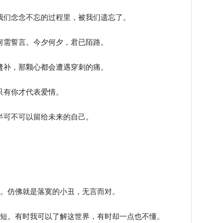
我们念念不忘的过程里，被我们遗忘了。
何需誓言。今夕何夕，君已陌路。
缝补，那颗心都会遭遇穿刺的痛。
只有你才代表爱情。
半可不可以留给未来的自己。
。
。
寞。仿佛就是落寞的小丑，无言而对。
很短。有时我可以了解这世界，有时却一点也不懂。