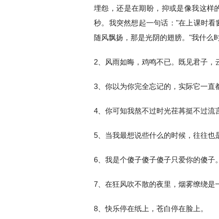
埋怨，还是在期盼，抑或是像我这样
秒。我突然想起一句话："在上课时看
随风飘扬，那是光阴的翅膀。"我什么
2、风雨如晦，鸡鸣不已。既见君子，
3、你以为你完全忘记的，实际它一直
4、你可知我熬不过时光荏苒挺不过流
5、当我最想说些什么的时候，往往也
6、我是个傻子傻子傻子只爱你的傻子
7、在狂风吹不散的夜里，烟雾缭绕是
8、快乐停在纸上，苍白停在脸上。