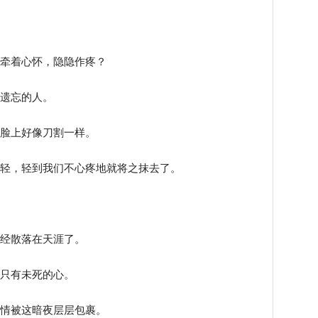
线牵着心怀，隐隐作疼？
被遗忘的人。
在脸上好像刀割一样。
越轻，轻到我们不心疼地就将之抹去了。
已经散落在天涯了。
，只有未死的心。
心情被这暗夜层层包裹。