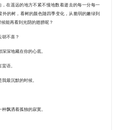
的，在遥远的地方不紧不慢地数着逝去的每一分每一
窗外的树，看树的颜色随四季变化，从脆弱的嫩绿到
时候能再看到光阴的翅膀呢？
云胡不喜？
都深深地藏在你的心底。
言蜚语。
是我最沉默的时候。
。
一种飘洒着孤独的寂寞。