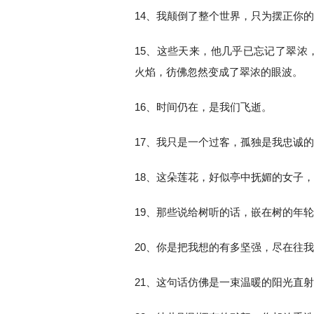
14、我颠倒了整个世界，只为摆正你
15、这些天来，他几乎已忘记了翠浓
火焰，彷佛忽然变成了翠浓的眼波。
16、时间仍在，是我们飞逝。
17、我只是一个过客，孤独是我忠诚
18、这朵莲花，好似亭中抚媚的女子
19、那些说给树听的话，嵌在树的年
20、你是把我想的有多坚强，尽在往
21、这句话仿佛是一束温暖的阳光直