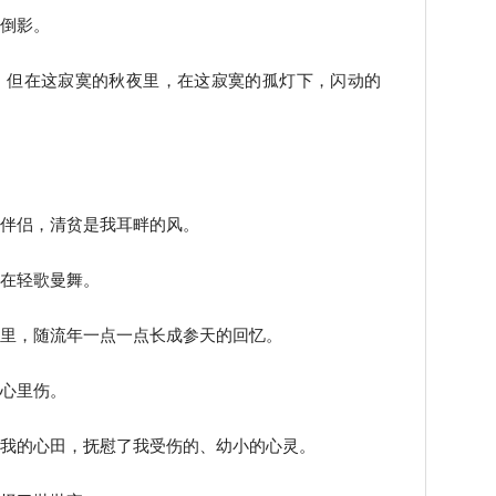
的倒影。
，但在这寂寞的秋夜里，在这寂寞的孤灯下，闪动的
的伴侣，清贫是我耳畔的风。
，在轻歌曼舞。
轮里，随流年一点一点长成参天的回忆。
我心里伤。
射我的心田，抚慰了我受伤的、幼小的心灵。