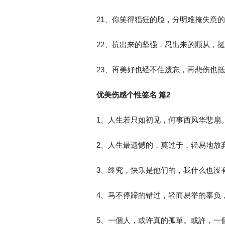
21、你笑得猖狂的脸，分明难掩失意
22、抗出来的坚强，忍出来的顺从，
23、再美好也经不住遗忘，再悲伤也
优美伤感个性签名 篇2
1、人生若只如初见，何事西风华悲扇
2、人生最遗憾的，莫过于，轻易地放
3、终究，快乐是他们的，我什么也没有.
4、马不停蹄的错过，轻而易举的辜负
5、一個人，或许真的孤單。或許，一