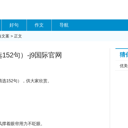
好句
作文
导航
典文案
> 正文
52句）-j9国际官网
猜
优美
选152句），供大家欣赏。
风撑着眼帘用力不眨眼。