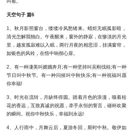
叫着。
天空句子 篇6
1、秋月影照窗台，缕缕冷风愁绪来。蜡炬无眠孤影暗，
清光怎解我独白。午夜醒来，窗外的静寂，在惨淡的月光
里，越发孤寂难以入眠，两行月夜的相思泪，挂满窗帘，
如银色的风铃，在悟中响彻心扉。
2、有一种凄美叫嫦娥奔月;有一种坚持叫吴刚伐桂;有一种
节日叫中秋节。有一种问候叫中秋快乐;有一种祝福叫愿
你幸福!
3、时光在流转，月缺终得圆。踏着月色的浪漫，嗅着桂
花的香远，互致真诚的祝愿，牵手永恒的誓言，碰杯欢聚
的瞬间。祝你中秋快乐，幸福到永远!
4、人行雨中，月舞云后，夏游冬回，斯时中秋。敬伊如