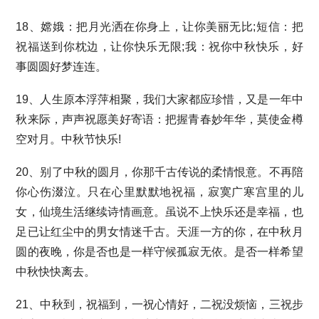
18、嫦娥：把月光洒在你身上，让你美丽无比;短信：把
祝福送到你枕边，让你快乐无限;我：祝你中秋快乐，好
事圆圆好梦连连。
19、人生原本浮萍相聚，我们大家都应珍惜，又是一年中
秋来际，声声祝愿美好寄语：把握青春妙年华，莫使金樽
空对月。中秋节快乐!
20、别了中秋的圆月，你那千古传说的柔情恨意。不再陪
你心伤涰泣。只在心里默默地祝福，寂寞广寒宫里的儿
女，仙境生活继续诗情画意。虽说不上快乐还是幸福，也
足已让红尘中的男女情迷千古。天涯一方的你，在中秋月
圆的夜晚，你是否也是一样守候孤寂无依。是否一样希望
中秋快快离去。
21、中秋到，祝福到，一祝心情好，二祝没烦恼，三祝步