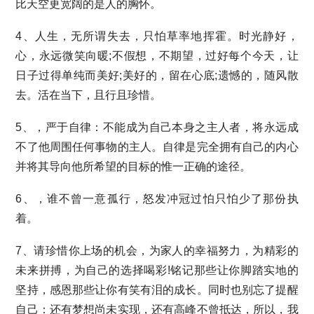
比天空更宽阔的是人的胸怀。
4、人生，无所谓失去，只怕草率地挥霍。时光静好，
心，永远微笑向暖;不假想，不期望，过好每个今天，让
日子过得单纯而美好;美好的，留在心底;遗憾的，随风散
去。活在当下，且行且珍惜。
5、，严于自律：不能成为自己本身之主人者，将永远成
不了他周围任何事物的主人。自律是完全拥有自己的内心
并将其导向他所希望的目标的惟一正确的途径。
6、，谁不曾一意孤行，怒发冲冠过怕只怕少了那份执
着。
7、请珍惜你上场的机会，为家人的幸福努力，为精彩的
未来拼搏，为自己的选择喝彩!铭记那些让你脚踏实地的
坚持，感恩那些让你有笑有泪的成长。同时也别忘了提醒
自己：还有梦想尚未实现，还有高峰不曾抵达，所以，我