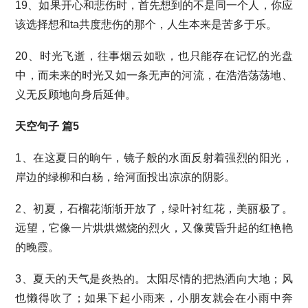
19、如果开心和悲伤时，首先想到的不是同一个人，你应
该选择想和ta共度悲伤的那个，人生本来是苦多于乐。
20、时光飞逝，往事烟云如歌，也只能存在记忆的光盘
中，而未来的时光又如一条无声的河流，在浩浩荡荡地、
义无反顾地向身后延伸。
天空句子 篇5
1、在这夏日的晌午，镜子般的水面反射着强烈的阳光，
岸边的绿柳和白杨，给河面投出凉凉的阴影。
2、初夏，石榴花渐渐开放了，绿叶衬红花，美丽极了。
远望，它像一片烘烘燃烧的烈火，又像黄昏升起的红艳艳
的晚霞。
3、夏天的天气是炎热的。太阳尽情的把热洒向大地；风
也懒得吹了；如果下起小雨来，小朋友就会在小雨中奔