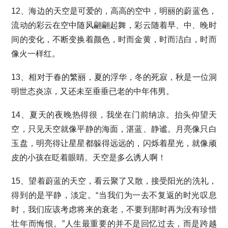
12、海边的天空是可爱的，高高的空中，明丽的蔚蓝色，
流动的彩云在空中随风翩翩起舞，彩云随着早、中、晚时
间的变化，不断变换着颜色，时而金黄，时而洁白，时而
像火一样红。
13、相对于春的繁丽，夏的浮华，冬的死寂，秋是一位洞
明世态炎凉，又还未至垂垂已老的中年伟男。
14、夏天的夜晚热得很，我坐在门前纳凉。抬头仰望天
空，只见天空就像平静的海面，湛蓝、静谧。月亮像只白
玉盘，明亮得让星星都躲得远远的，闪烁着星光，就像顽
皮的小孩在眨着眼睛。天空是多么诱人啊！
15、望着蔚蓝的天空，看云聚了又散，接受阳光的洗礼，
得到的是平静，淡定。“当我们为一去不复返的时光叹息
时，我们应该考虑将来的衰老，不要到那时再为没有珍惜
壮年而悔恨。”人生最重要的并不是回忆过去，而是跨越