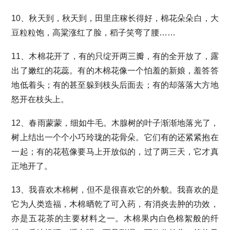
10、秋天到，秋天到，田里庄稼长得好，棉花朵朵白，大
豆粒粒饱，高粱涨红了脸，稻子笑弯了腰……
11、木棉花开了，有的只绽开两三瓣，有的全开放了，露
出了嫩红的花蕊。有的木棉花像一个怕羞的新娘，羞答答
地低着头；有的甚至躲到枝头后面去；有的却落落大方地
怒开在枝头上。
12、春雨蒙蒙，细如牛毛。木腺树的叶子渐渐地落光了，
树上结出一个个小巧玲珑的花骨朵。它们有的还紧紧抱在
一起；有的花苞像要马上开放似的，过了两三天，它才真
正地开了。
13、我喜欢木棉树，但不是很喜欢它的外貌。我喜欢的是
它为人类造福，木棉晒乾了可入药，有消炎去肿的功效，
亦是五花茶的主要材料之一。木棉果内白色棉絮般的纤