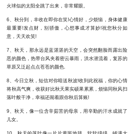
火球似的太阳全跳了出来，非常耀眼。
6、秋分到，丰收在即你在笑!心情好，少烦恼，身体健康
最重要!发点财，别骄傲，心想事成才算妙!祝您秋分如
意，天天欢笑!
7、秋天，那永远是蓝湛湛的天空，会突然翻脸而露出险
恶的颜色，热带台风夹着密云暴雨，洪水潜流着，复苏的
草原又泛起点点苍苍的颜色.
8、今日立秋，短信对你暗送秋波!收到此祝福，你的心情
将秋高气爽，收获好比秋天果实硕果累累，烦恼同秋风扫
落叶般干净，幸福还闹着跟你秋后算账!
9、秋天，像一位含辛茹苦的母亲，用辛勤的汗水成就了
儿女。
10、秋天的落叶像一片片黄斑地毯，软软绵绵，铺满大