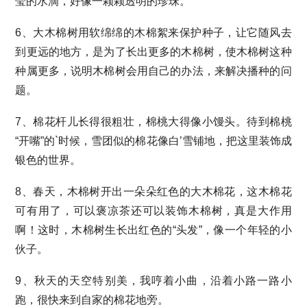
莹的水滴，好像一颗颗透明的珍珠。
6、大木棉树用软绵绵的木棉絮来保护种子，让它随风去
到更远的地方，是为了长出更多的木棉树，使木棉树这种
种属更多，说明木棉树会用自己的办法，来解决播种的问
题。
7、棉花杆儿长得很粗壮，棉桃大得像小馒头。待到棉桃
“开嘴”的`时候，雪团似的棉花像白’雪铺地，把这里装饰成
银色的世界。
8、春天，木棉树开出一朵朵红色的大木棉花，这木棉花
可有用了，可以褒凉茶还可以装饰木棉树，真是大作用
啊！这时，木棉树生长出红色的“头发”，像一个年轻的小
伙子。
9、秋天的天空特别美，我哼着小曲，沿着小路一路小
跑，很快来到自家的棉花地旁。