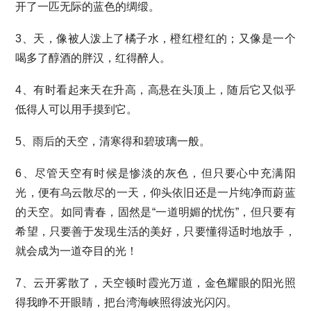
开了一匹无际的蓝色的绸缎。
3、天，像被人泼上了橘子水，橙红橙红的；又像是一个
喝多了醇酒的胖汉，红得醉人。
4、有时看起来天在升高，高悬在头顶上，随后它又似乎
低得人可以用手摸到它。
5、雨后的天空，清寒得和碧玻璃一般。
6、尽管天空有时候是惨淡的灰色，但只要心中充满阳
光，便有乌云散尽的一天，仰头依旧还是一片纯净而蔚蓝
的天空。如同青春，固然是“一道明媚的忧伤”，但只要有
希望，只要善于发现生活的美好，只要懂得适时地放手，
就会成为一道夺目的光！
7、云开雾散了，天空顿时霞光万道，金色耀眼的阳光照
得我睁不开眼睛，把台湾海峡照得波光闪闪。