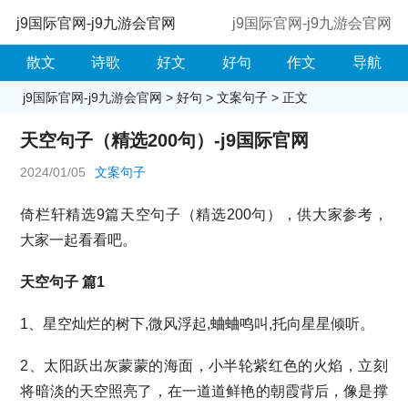
j9国际官网-j9九游会官网
j9国际官网-j9九游会官网
散文
诗歌
好文
好句
作文
导航
j9国际官网-j9九游会官网
>
好句
>
文案句子
> 正文
天空句子（精选200句）-j9国际官网
2024/01/05
文案句子
倚栏轩精选9篇天空句子（精选200句），供大家参考，
大家一起看看吧。
天空句子 篇1
1、星空灿烂的树下,微风浮起,蛐蛐鸣叫,托向星星倾听。
2、太阳跃出灰蒙蒙的海面，小半轮紫红色的火焰，立刻
将暗淡的天空照亮了，在一道道鲜艳的朝霞背后，像是撑