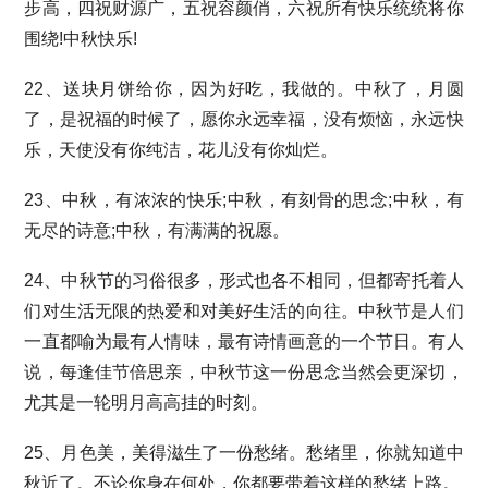
步高，四祝财源广，五祝容颜俏，六祝所有快乐统统将你
围绕!中秋快乐!
22、送块月饼给你，因为好吃，我做的。中秋了，月圆
了，是祝福的时候了，愿你永远幸福，没有烦恼，永远快
乐，天使没有你纯洁，花儿没有你灿烂。
23、中秋，有浓浓的快乐;中秋，有刻骨的思念;中秋，有
无尽的诗意;中秋，有满满的祝愿。
24、中秋节的习俗很多，形式也各不相同，但都寄托着人
们对生活无限的热爱和对美好生活的向往。中秋节是人们
一直都喻为最有人情味，最有诗情画意的一个节日。有人
说，每逢佳节倍思亲，中秋节这一份思念当然会更深切，
尤其是一轮明月高高挂的时刻。
25、月色美，美得滋生了一份愁绪。愁绪里，你就知道中
秋近了。不论你身在何处，你都要带着这样的愁绪上路。