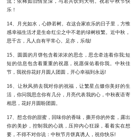
流；依稀如旧情至深，与君共饮到天明。祝君中秋节快
乐！
14、月光如水，心静若树。在这合家欢乐的日子里，方惟
感幸福生活才是生命红尘之中不老的绿树枝繁。近中秋，
思千古，凡人自有平常心。足亦，乐哉!
15、圆圆的月饼包含着浓浓的思念，思念牵连着你我;短
短的信息包含着重重的祝愿，祝愿保佑着你我。中秋佳
节，我祝你花好月圆人团圆，开心幸福到永远!
16、让秋风捎去我对你的祝福，让繁星点缀你美好的生
活，你问我思念你有几分，月亮代表我的心，中秋夜语寄
相思，花好月圆盼团圆。
17、想念你的甜蜜，回味你的香味，撕开你的外套，露出
你的美妙，控制我的心跳，压抑内心狂躁，看着实在想
要，不得不对你说：中秋节月饼真诱人，祝你快乐!