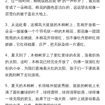
2、过一段时间，棉桃成熟后就“砰”的一声炸开了，最后就
变成了一朵棉花。棉花的颜色是洁白的，远远望去就像一
层雪白的被子盖在大地上。
3、从远处看，这棵高大挺拔的木棉树上，竞相开放着一
朵朵一簇簇像一个个羽毛状一样的木棉花，那花像一团团
熊熊的火在燃烧。木棉花开得很红，但不像牡丹那样红得
娇媚，它红得稳重、庄严，把天际染得一片通红。
4、夏天到了，木棉树穿上了更红更绿的衣裳，顶着炽热
的太阳。这时，木棉花已经完全开放了，仿佛一顶顶红彤
彤的小伞，为我们遮掩着火红的太阳。孩子们一下课就喜
欢跑到树下去玩游戏。
5、夏天的木棉树，长得格外挺拔秀丽。挺拔的树枝上长
满了圆长嫩绿的叶子，绿得透明，绿得清翠欲滴，绿得像
一块无瑕的碧玉。如果下过一场大雨．绿叶上就滚动着晶