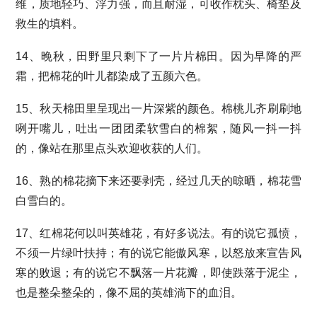
维，质地轻巧、浮力强，而且耐湿，可收作枕头、椅垫及
救生的填料。
14、晚秋，田野里只剩下了一片片棉田。因为早降的严
霜，把棉花的叶儿都染成了五颜六色。
15、秋天棉田里呈现出一片深紫的颜色。棉桃儿齐刷刷地
咧开嘴儿，吐出一团团柔软雪白的棉絮，随风一抖一抖
的，像站在那里点头欢迎收获的人们。
16、熟的棉花摘下来还要剥壳，经过几天的晾晒，棉花雪
白雪白的。
17、红棉花何以叫英雄花，有好多说法。有的说它孤愤，
不须一片绿叶扶持；有的说它能傲风寒，以怒放来宣告风
寒的败退；有的说它不飘落一片花瓣，即使跌落于泥尘，
也是整朵整朵的，像不屈的英雄淌下的血泪。