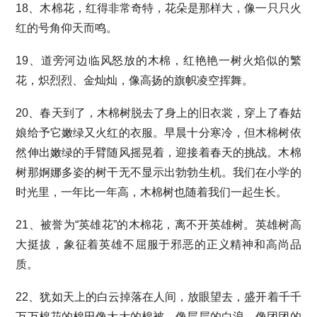
18、木棉花，红得非常奇特，花朵是那样大，像一只只火
红的号角仰天而鸣。
19、道旁河边临风怒放的木棉，红艳艳一树火焰似的繁
花，炽烈烈、金灿灿，像高扬的旗帜凌空挥舞。
20、春天到了，木棉树脱去了身上的旧衣裳，穿上了春姑
娘给予它嫩绿又火红的衣服。早晨十分寒冷，但木棉树依
然伸出嫩绿的手臂随风摇晃着，迎接着春天的挑战。木棉
树那婀娜多姿的树干无不显示出勃勃生机。我们在小学的
时光里，一年比一年高，木棉树也随着我们一起生长。
21、被誉为“英雄花”的木棉花，离不开英雄树。英雄树高
大挺拔，象征着英雄不屈服于邪恶的正义精神和高尚品
质。
22、犹如天上的白云掉落在人间，放眼望去，盛开着千千
万万棉花的棉田像大大的棉被，像层层的白浪，像团团的