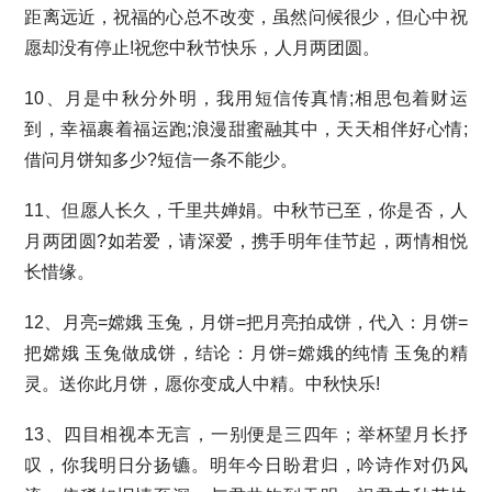
距离远近，祝福的心总不改变，虽然问候很少，但心中祝
愿却没有停止!祝您中秋节快乐，人月两团圆。
10、月是中秋分外明，我用短信传真情;相思包着财运
到，幸福裹着福运跑;浪漫甜蜜融其中，天天相伴好心情;
借问月饼知多少?短信一条不能少。
11、但愿人长久，千里共婵娟。中秋节已至，你是否，人
月两团圆?如若爱，请深爱，携手明年佳节起，两情相悦
长惜缘。
12、月亮=嫦娥 玉兔，月饼=把月亮拍成饼，代入：月饼=
把嫦娥 玉兔做成饼，结论：月饼=嫦娥的纯情 玉兔的精
灵。送你此月饼，愿你变成人中精。中秋快乐!
13、四目相视本无言，一别便是三四年；举杯望月长抒
叹，你我明日分扬镳。明年今日盼君归，吟诗作对仍风