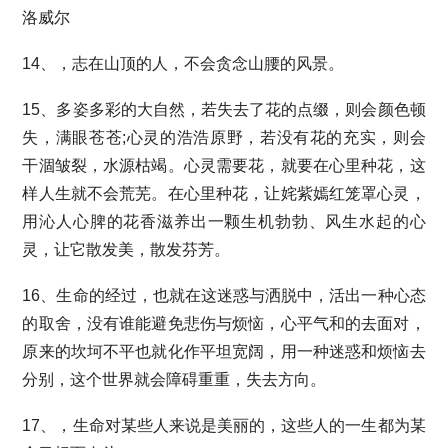
洛威尔
14、，志在山顶的人，不会贪念山腰的风景。
15、多姿多彩的大自然，若失去了花的点缀，则会颜色顿
失，满眼苍苍;心灵的浩浩原野，若没有花的充实，则会
干涸皱裂，水源枯竭。心灵需要花，就要在心里种花，这
样人生就不会荒芜。在心里种花，让姹紫嫣红笼罩心灵，
用沁人心脾的花香滋养出一颗生机勃勃、风生水起的心
灵，让它散发美，散发芬芳。
16、生命的经过，也就在这迷惑与洒脱中，活出一种心态
的取舍，没有谁能避免悲伤与烦恼，心平气和的去面对，
原来的坎坷不平也就化作平坦宽阔，用一种迷惑和烦恼去
分别，这个世界就会障碍重重，失去方向。
17、，生命对某些人来说是美丽的，这些人的一生都为某