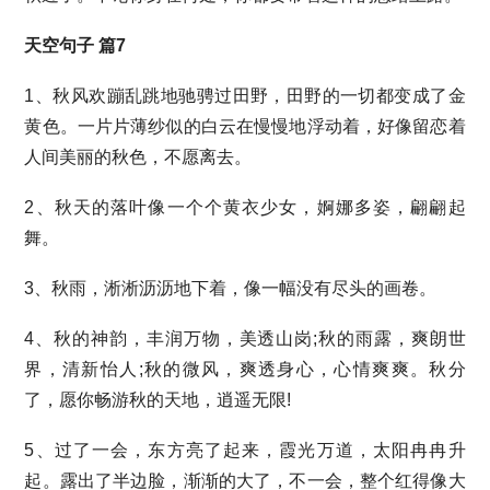
天空句子 篇7
1、秋风欢蹦乱跳地驰骋过田野，田野的一切都变成了金
黄色。一片片薄纱似的白云在慢慢地浮动着，好像留恋着
人间美丽的秋色，不愿离去。
2、秋天的落叶像一个个黄衣少女，婀娜多姿，翩翩起
舞。
3、秋雨，淅淅沥沥地下着，像一幅没有尽头的画卷。
4、秋的神韵，丰润万物，美透山岗;秋的雨露，爽朗世
界，清新怡人;秋的微风，爽透身心，心情爽爽。秋分
了，愿你畅游秋的天地，逍遥无限!
5、过了一会，东方亮了起来，霞光万道，太阳冉冉升
起。露出了半边脸，渐渐的大了，不一会，整个红得像大