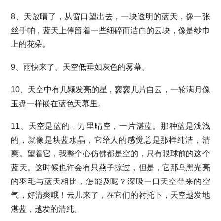
8、天放晴了，从窗口望出去，一块透明的蓝天，像一张
丝手帕，蓝天上停留着一些细碎而洁白的云块，像是纱巾
上的花朵。
9、雨快来了。天空低垂如灰色的雾幕。
10、天空中有几颗发亮的星，寥寥几片自云，一轮满月像
玉盘一样嵌在蓝色天幕里。
11、天空是蓝的，万里晴空，一片湛蓝。那种蓝是浅浅
的，就像是块蓝水晶，它给人的感觉总是那样纯洁，清
爽。望着它，我整个心仿佛都是空的，只有眼球前的这个
蓝天。这时候也许会有只燕子掠过，但是，它那乌黑光亮
的羽毛与蓝天相比，怎能及呢？深吸一口天空带来的空
气，好清爽哦！云儿来了，在它们的衬托下，天空越发地
湛蓝，越发的清纯。