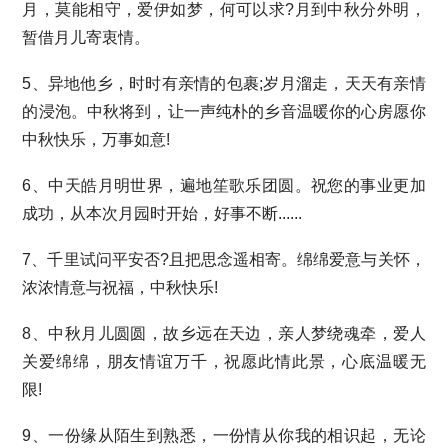
月，莫能相守，爱伊如梦，何可以求?月到中秋分外明，
暂借月儿寄衷情。
5、异地他乡，时时有亲情的包裹;岁月溜走，天天有亲情
的浸泡。中秋将到，让一声纯朴的乡音温暖你的心房愿你
中秋快乐，万事如意!
6、中天皓月明世界，遍地笙歌乐团圆。祝您的事业更加
成功，从本次月园时开始，好事不断......
7、千里试问平安否?且把思念遥相寄。绵绵爱意与关怀，
浓浓情意与祝福，中秋快乐!
8、中秋月儿圆圆，故乡远在天边，亲人梦绕魂牵，爱人
关爱绵绵，朋友情谊万千，祝愿此情此景，心底温暖无
限!
9、一份缘从陌生到熟悉，一份情从你我的相识起，无论