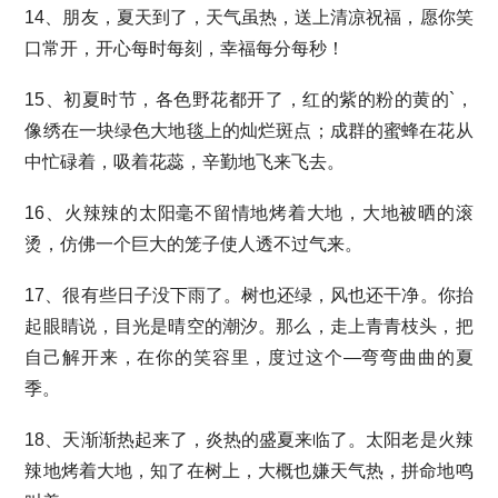
14、朋友，夏天到了，天气虽热，送上清凉祝福，愿你笑
口常开，开心每时每刻，幸福每分每秒！
15、初夏时节，各色野花都开了，红的紫的粉的黄的`，
像绣在一块绿色大地毯上的灿烂斑点；成群的蜜蜂在花从
中忙碌着，吸着花蕊，辛勤地飞来飞去。
16、火辣辣的太阳毫不留情地烤着大地，大地被晒的滚
烫，仿佛一个巨大的笼子使人透不过气来。
17、很有些日子没下雨了。树也还绿，风也还干净。你抬
起眼睛说，目光是晴空的潮汐。那么，走上青青枝头，把
自己解开来，在你的笑容里，度过这个―弯弯曲曲的夏
季。
18、天渐渐热起来了，炎热的盛夏来临了。太阳老是火辣
辣地烤着大地，知了在树上，大概也嫌天气热，拼命地鸣