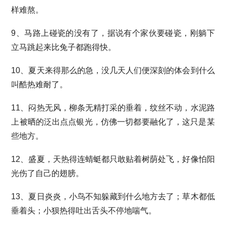
样难熬。
9、马路上碰瓷的没有了，据说有个家伙要碰瓷，刚躺下
立马跳起来比兔子都跑得快。
10、夏天来得那么的急，没几天人们便深刻的体会到什么
叫酷热难耐了。
11、闷热无风，柳条无精打采的垂着，纹丝不动，水泥路
上被晒的泛出点点银光，仿佛一切都要融化了，这只是某
些地方。
12、盛夏，天热得连蜻蜓都只敢贴着树荫处飞，好像怕阳
光伤了自己的翅膀。
13、夏日炎炎，小鸟不知躲藏到什么地方去了；草木都低
垂着头；小狈热得吐出舌头不停地喘气。