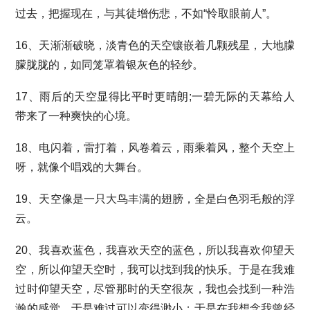
过去，把握现在，与其徒增伤悲，不如“怜取眼前人”。
16、天渐渐破晓，淡青色的天空镶嵌着几颗残星，大地朦
朦胧胧的，如同笼罩着银灰色的轻纱。
17、雨后的天空显得比平时更晴朗;一碧无际的天幕给人
带来了一种爽快的心境。
18、电闪着，雷打着，风卷着云，雨乘着风，整个天空上
呀，就像个唱戏的大舞台。
19、天空像是一只大鸟丰满的翅膀，全是白色羽毛般的浮
云。
20、我喜欢蓝色，我喜欢天空的蓝色，所以我喜欢仰望天
空，所以仰望天空时，我可以找到我的快乐。于是在我难
过时仰望天空，尽管那时的天空很灰，我也会找到一种浩
瀚的感觉，于是难过可以变得渺小；于是在我想念我曾经