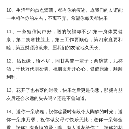
10、生活里的点点滴滴，都有你的痕迹。愿我们的友谊能
一生相伴你的左右，不离不弃。希望你每天都快乐！
11、一条短信问声好，送的祝福却不少:第一身体要健
康，第二笑容挂脸上，第三工作要顺心，第四家庭要和
睦，第五财源滚滚来。愿我们的友谊地久天长。
12、话投缘，语不尽，同甘共苦一辈子；两碗茶，几杯
酒，千秋万代朋友情。祝朋友开开心心，健健康康，顺顺
利利。
13、花开了也有落的时候，快乐之后更是伤悲，那拥有朋
友后还会永远的失去吗？还是不曾知道。
14、送你一朵玫瑰，祝你恋爱时有段令人陶醉的时光；送
你一朵康乃馨，祝你做父母时快乐无比；送你一朵郁金
香，祝你拥有永恒的爱；瞧，有人送花给你了，祝你如花