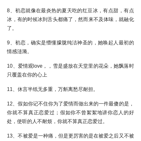
8、初恋就像在最炎热的夏天吃的红豆冰，有点甜，有点
冰，有的时候冰到舌头都痛了，然而来不及体味，就融化
了。
9、初恋，确实是懵懂朦胧纯洁神圣的，她唤起人最初的
情感涟漪。
10、爱情观love，，雪是盛放在天堂里的花朵，她飘落时
只覆盖在你的心上
11、休言半纸无多重，万斛离愁尽耐担。
12、假如你记不住你为了爱情而做出来的一件最傻的是，
你就不算真正恋爱过；假如你不曾絮絮地讲你恋人的好
处，使听的人不耐烦，你就不算真正恋爱过。
13、不被爱是一种痛，但是更厉害的是在被爱之后又不被