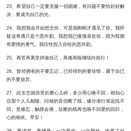
23、希望自己一定要克服一切困难，有问题不要怕好好解
决，要成为自己的光。
24、我想我会开始想念你，可是我刚刚才遇见了你。我怀
疑这奇遇只是个恶作剧。我想我已慢慢喜欢你，因为我拥
有爱情的勇气。我任性投入你给的恶作剧。
25、再苦再累坚持做自己，再难再险继续向前行！
26、曾经拥有的不要忘记，已经得到的要珍惜，属于自已
的不要放弃。
27、此生怎就倍受折磨心儿碎，多少用心唤不回，相知心
仪那个人儿相随。问候的音信断了线，缘分渐行渐远找不
回。意难忘，触摸会痛，扯断的线再也唤不回爱的回归，
心的相依。早安！
28、要读书，要健身；一边养内，一边塑外。内养了自