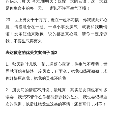
的快乐，昨天.今天.和明天；送你一天的友谊，这一天就
是你生命中的每一天。，所以不许再生气了哦！
23、世上男女千千万万，走在一起不习惯；你我彼此知心
意，情投意合在一起。一点小事发脾气，就要和我断情
谊！发条短信来致歉，说的都是真心意，请你一定原谅
我，不要生气再窝火！
表达歉意的优美文案句子 篇2
1、秋天到叶儿飘，花儿凋落心寂寥，你生气不理我，世
界就开始变惨淡，冷风吹，狂雨浇，把我扫荡死翘翘，求
你赶快原谅我，把我的灵魂还给我！
2、朋友间的情谊不用说，最纯真，其实朋友间也有许多
误会，我想不管什么你都能原谅我的过失，我也会记得这
次的教训，以后杜绝发生这类的事情！还是哥们，对不！