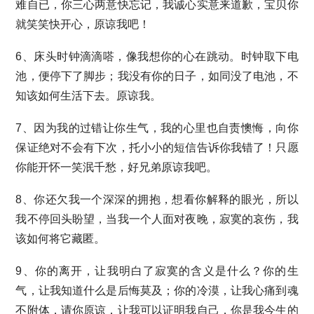
难自已，你三心两意快忘记，我诚心实意来道歉，宝贝你
就笑笑快开心，原谅我吧！
6、床头时钟滴滴嗒，像我想你的心在跳动。时钟取下电
池，便停下了脚步；我没有你的日子，如同没了电池，不
知该如何生活下去。原谅我。
7、因为我的过错让你生气，我的心里也自责懊悔，向你
保证绝对不会有下次，托小小的短信告诉你我错了！只愿
你能开怀一笑泯千愁，好兄弟原谅我吧。
8、你还欠我一个深深的拥抱，想看你解释的眼光，所以
我不停回头盼望，当我一个人面对夜晚，寂寞的哀伤，我
该如何将它藏匿。
9、你的离开，让我明白了寂寞的含义是什么？你的生
气，让我知道什么是后悔莫及；你的冷漠，让我心痛到魂
不附体，请你原谅，让我可以证明我自己，你是我今生的