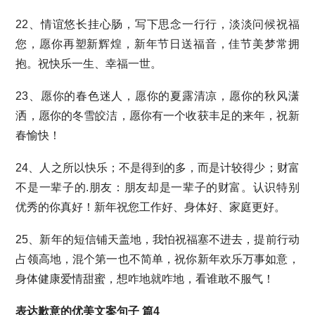
22、情谊悠长挂心肠，写下思念一行行，淡淡问候祝福
您，愿你再塑新辉煌，新年节日送福音，佳节美梦常拥
抱。祝快乐一生、幸福一世。
23、愿你的春色迷人，愿你的夏露清凉，愿你的秋风潇
洒，愿你的冬雪皎洁，愿你有一个收获丰足的来年，祝新
春愉快！
24、人之所以快乐；不是得到的多，而是计较得少；财富
不是一辈子的.朋友：朋友却是一辈子的财富。认识特别
优秀的你真好！新年祝您工作好、身体好、家庭更好。
25、新年的短信铺天盖地，我怕祝福塞不进去，提前行动
占领高地，混个第一也不简单，祝你新年欢乐万事如意，
身体健康爱情甜蜜，想咋地就咋地，看谁敢不服气！
表达歉意的优美文案句子 篇4