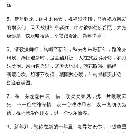
华
5、新年到来，送礼太俗套，祝福没花招，只有祝愿亲爱
的朋友们：天天被财神爷骚扰，时时被弥勒佛普照，大把
赚钞票，快乐哈哈笑，幸福跟着跑。新年快乐！
6、清歌漫舞行，转瞬至新年，秋去冬来盼新年，路途亦
坷坎。辞旧迎新时，追星踏月还，人在旅途盼驿站，岁月
只等闲。风雨逍遥过，寒暑天地间，朝花盼露心羁绊，一
滴暖心坎。坦荡不彷徨，朝阳照心暖，斗转星移安步稳，
喜迎春满园。
7、乘一朵悠悠白云，借一缕柔柔春风，携一片暖暖阳
光，带一腔纯纯深情，表一心浓浓思念，发一条切切短
信，祝福亲爱的朋友，过一个快乐新春。
8、新年到，祝你在新的一年里：领导赏识你，下级尊重