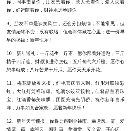
你，同事羡慕你，朋友想着你，亲人念着你，爱人恋着
你，好运陪着你，财神永远眷顾你！
9、朋友不单是谈笑风生，还会分担烦恼；不能常见，但
友情始终不变；没有联络，但会将你藏在心里；送一份早
早的祝福：新年快乐！
10、新年送礼：一斤花生二斤枣、愿你跟着好运跑；三斤
桔子四斤蕉、财源滚进你腰包；五斤葡萄六斤橙、愿你心
想事就成；八斤芒果十斤瓜、愿你天天乐开花。
11、梅花绽放春来报，红艳喜庆节来到。红彤对联映彩
虹，大红灯笼祥瑞耀。饱满水饺双筷挑，佳肴晶莹赛珠
宝。红酒香郁美味飘，团圆美满光阴骄。祝你新年喜乐
洋，万事如意合家欢。愿君新年快乐！
12、新年天气预报：你将会遇到金钱雨、幸运风、雾、爱
情露、霞、幸福云、顺利霜、美满雷、安全雹、开心闪、