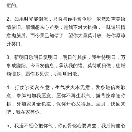
痘的。
2、如果时光能倒流，只盼与你不曾争吵，依然欢声笑语
情依旧。细细想来心难受，是我不对太执拗，一味逞强情
意抛脑后。而今我已知错了，望你大量莫计较，盼你原谅
开笑口。
3、新明日歌明日复明日，明日何其多，我生待明日，万
事成蹉跎。今日发信息，承认我的错。莫待明日做，徒增
烦恼多。愿你多见谅，听听明日歌。
4、打仗吵架勿在意，生气发火本无意，发条短信表歉
意，拳脚相加我愿意。愿你不再生我气，捶背按摩随你
挑，外加家务全包揽，保你开心又得意。宝贝，快回来
吧，我在家等你。
5、我漫不经心把你气，你刻骨铭心要离去，我后悔痛心