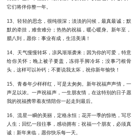
它们将伴你整一年。
13、轻轻的思念，很纯很深；淡淡的问候，最真最诚；默
默的牵挂，难舍难分；热热的祝福，暖心暖身。新年至，
腊八到，愿你：事业有成，生活美满！
14、天气慢慢转坏，凉风渐渐袭来；因为你的可爱，特意
给你关怀；晚上被子要盖，冻得手脚冷坏；没事刁根骨
头，这样可以补钙；不要说我太坏，祝你新年愉快！
15、青春年少样样红，可是太匆匆。新年祝福声声情，一
声足以浓。一声祝福声，一生朋友情，在这特别的日子愿
我的祝福携带着友情陪你一起走到最后。
16、流星一瞬的美丽，定格永恒；花开一季的惊艳，写尽
人生；回忆一段往事，感动拥有；祝福一个朋友，必须真
诚：新年来临，愿你快乐每一天。