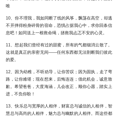
唯
10、你不理我，我如同断了线的风筝，飘荡在高空，却逃
不开摔得粉身碎骨的宿命，恐惧占据我心中，求你回条信
息吧！如同送上一根救命绳，拯救我忐忑不安的心灵。
11、想起我们曾经有过的甜蜜，所有的气都烟消云散了。
这就是真正的亲密无间——任何东西都无法割断我们彼此
的爱。
12、因为幼稚，不听劝导，让你苦叹；因为固执，走了弯
路，让你难堪；现在想来，后悔连连；借此机会，诚意致
歉。希望爸爸，大度海涵，儿会改正，顺你心愿，踏实上
进，不负你盼！
13、快乐总与宽厚的人相伴，财富总与诚信的人相伴，智
慧总与高尚的人相伴，魅力总与幽默的人相伴。而这些都