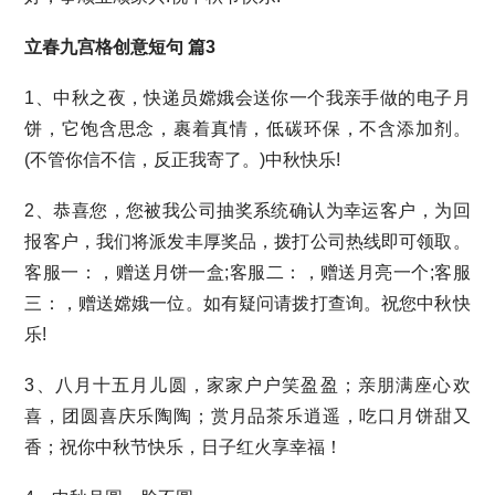
立春九宫格创意短句 篇3
1、中秋之夜，快递员嫦娥会送你一个我亲手做的电子月
饼，它饱含思念，裹着真情，低碳环保，不含添加剂。
(不管你信不信，反正我寄了。)中秋快乐!
2、恭喜您，您被我公司抽奖系统确认为幸运客户，为回
报客户，我们将派发丰厚奖品，拨打公司热线即可领取。
客服一：，赠送月饼一盒;客服二：，赠送月亮一个;客服
三：，赠送嫦娥一位。如有疑问请拨打查询。祝您中秋快
乐!
3、八月十五月儿圆，家家户户笑盈盈；亲朋满座心欢
喜，团圆喜庆乐陶陶；赏月品茶乐逍遥，吃口月饼甜又
香；祝你中秋节快乐，日子红火享幸福！