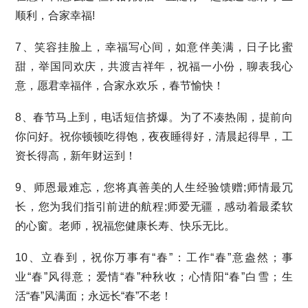
顺利，合家幸福!
7、笑容挂脸上，幸福写心间，如意伴美满，日子比蜜
甜，举国同欢庆，共渡吉祥年，祝福一小份，聊表我心
意，愿君幸福伴，合家永欢乐，春节愉快！
8、春节马上到，电话短信挤爆。为了不凑热闹，提前向
你问好。祝你顿顿吃得饱，夜夜睡得好，清晨起得早，工
资长得高，新年财运到！
9、师恩最难忘，您将真善美的人生经验馈赠;师情最冗
长，您为我们指引前进的航程;师爱无疆，感动着最柔软
的心窗。老师，祝福您健康长寿、快乐无比。
10、立春到，祝你万事有“春”：工作“春”意盎然；事
业“春”风得意；爱情“春”种秋收；心情阳“春”白雪；生
活“春”风满面；永远长“春”不老！