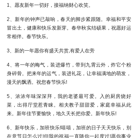
1、愿友新年一切好，接福纳财心欢笑。
2、新年的钟声已敲响，春天的脚步紧跟随。幸福和平安
冒出土，健康和快乐发新芽。春华秋实结硕果，祝愿好运
常相伴。春节快乐。
3、新的一年愿你有盛天共赏,有爱人在旁
4、将一年的晦气，装进爆竹，带到九霄云外，炸它个粉
身碎骨。把来年的运气，装进礼花，让幸福满地的萌发，
漫天的飘洒。祝您春节快乐!
5、浓浓年味深深拜，我的老婆最可爱。入的厨房烧好
菜，出得厅堂惹青睐。相夫教子甜甜爱，家庭幸福从此
来。新年佳节要愉快，地久天长把你爱。新年快乐!
6、新年快乐，加班快乐!嘻嘻，加班的日子天天快乐，别
在意节日怎么过!但我的祝福一直随你一起度过!愿你事业