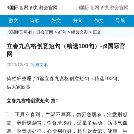
j9国际官网-j9九游会官网
j9国际官网-j9九游会官网
散文
诗歌
好文
好句
作文
导航
j9国际官网-j9九游会官网
>
好句
>
经典文案
> 正文
立春九宫格创意短句（精选100句）-j9国际官
网
2023/12/30
经典文案
倚栏轩整理了4篇立春九宫格创意短句（精选100句），
供大家欣赏。
立春九宫格创意短句 篇1
1、正月立春到，气温不算高，勿要急脱衣，注意别感
冒，养肝调肠胃，饮食清淡好，适量多运动，筋脉气血
调，踏青远处行，心情别样好，起居饮食记，健康一生