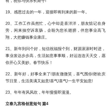
有，祝你与快乐长斯守!
19、感恩过去的一年，迎接即将到来的新一年。
20、工作工作虽然忙，心中却是喜洋洋，朋友惦记在身
旁，闲来抽空诉衷肠，企盼为您长翅膀，伴您事业高飞
翔，大把赚钱事业康庄。
21、新年到问个好，短信祝福报个到，财源滚滚时时进，
事业发达步步高，生活如意事事顺，好运连连天天交，愿
你开心又美妙。春节快乐！
22、新年好，好事全来了!朋友微微笑，喜气围你绕!欢庆
节日里，生活美满又如意!喜气!喜气!一生平安如意!
23、年年有风风吹，年年慢慢即漫漫。
立春九宫格创意短句 篇4