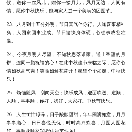
候，送你一丝风儿，赠你一缕月儿，风月无边，人间有
情，愿你中秋快乐，能与家人过一个美满的团圆节。
23、八月到十五分外明，节日喜气伴你行。人逢喜事精神
爽，人团家圆事业成。节日愉快身体硬，心想事成您准
赢。
24、今夜月明人尽望，不知秋思落谁家。送上香甜的月
饼，连同一颗祝福的心！在此中秋佳节来临之际，愿你心
情如秋高气爽！笑脸如鲜花常开！愿望个个如愿，中秋快
乐！
25、烦恼随风，刮向天空；快乐成风，迎面吹送。道顺，
人顺，事事顺，你好，我好，大家好。中秋节快乐。
26、人生忙忙碌碌，日子酸酸甜甜，年年圆满如意，月月
事事顺心，日日喜悦无忧，时时高兴欢喜，月圆人圆花
好，事顺业顺家兴!祝中秋节快乐!