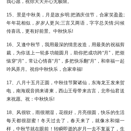
我心愿，祝你天天开心无极限。
15、景是中秋美，月是故乡明;把酒庆佳节，合家笑盈盈;
年年花相似，岁岁人更兴;三言又两语，字字总关情;问候
传喜讯，更有好前景。中秋快乐!
16、又逢中秋节，我用最深的情意改造，用最美的祝福剪
裁，为你送上一轮多功能圆月，助你把成功跨“月”，把烦
恼穿“月”，常让心情喜“月”，多把快乐翻“月”，和幸福一起
吟风弄月。祝你中秋快乐，合家幸福!
17、八月十五月正圆，中秋佳节聚诸仙，东海龙王发来贺
电，南海观音捎来请柬，西山王母带来吉言，北帝仙君送
来祝愿。祝：中秋快乐!
18、风很软，雨很潮湿，花很好，月亮很圆，快乐的生活
每天都很甜蜜！冬天过去了，春天来了，就像水和烟一
样，中秋节就在眼前！转瞬即逝的岁月一去不复返了，生