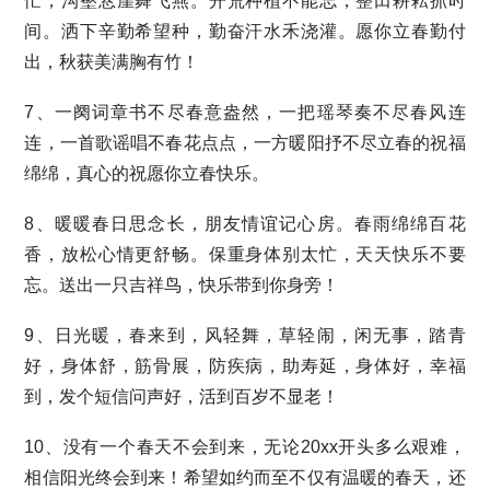
忙，沟壑悬崖舞飞燕。开荒种植不能忘，整田耕耘抓时
间。洒下辛勤希望种，勤奋汗水禾浇灌。愿你立春勤付
出，秋获美满胸有竹！
7、一阕词章书不尽春意盎然，一把瑶琴奏不尽春风连
连，一首歌谣唱不春花点点，一方暖阳抒不尽立春的祝福
绵绵，真心的祝愿你立春快乐。
8、暖暖春日思念长，朋友情谊记心房。春雨绵绵百花
香，放松心情更舒畅。保重身体别太忙，天天快乐不要
忘。送出一只吉祥鸟，快乐带到你身旁！
9、日光暖，春来到，风轻舞，草轻闹，闲无事，踏青
好，身体舒，筋骨展，防疾病，助寿延，身体好，幸福
到，发个短信问声好，活到百岁不显老！
10、没有一个春天不会到来，无论20xx开头多么艰难，
相信阳光终会到来！希望如约而至不仅有温暖的春天，还