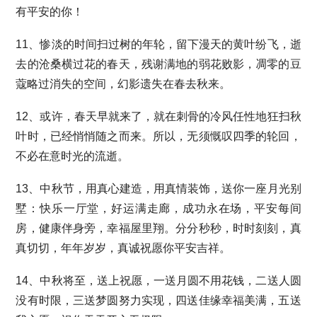
有平安的你！
11、惨淡的时间扫过树的年轮，留下漫天的黄叶纷飞，逝
去的沧桑横过花的春天，残谢满地的弱花败影，凋零的豆
蔻略过消失的空间，幻影遗失在春去秋来。
12、或许，春天早就来了，就在刺骨的冷风任性地狂扫秋
叶时，已经悄悄随之而来。所以，无须慨叹四季的轮回，
不必在意时光的流逝。
13、中秋节，用真心建造，用真情装饰，送你一座月光别
墅：快乐一厅堂，好运满走廊，成功永在场，平安每间
房，健康伴身旁，幸福屋里翔。分分秒秒，时时刻刻，真
真切切，年年岁岁，真诚祝愿你平安吉祥。
14、中秋将至，送上祝愿，一送月圆不用花钱，二送人圆
没有时限，三送梦圆努力实现，四送佳缘幸福美满，五送