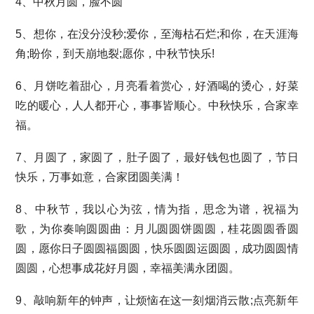
4、中秋月圆，脸不圆
5、想你，在没分没秒;爱你，至海枯石烂;和你，在天涯海
角;盼你，到天崩地裂;愿你，中秋节快乐!
6、月饼吃着甜心，月亮看着赏心，好酒喝的烫心，好菜
吃的暖心，人人都开心，事事皆顺心。中秋快乐，合家幸
福。
7、月圆了，家圆了，肚子圆了，最好钱包也圆了，节日
快乐，万事如意，合家团圆美满！
8、中秋节，我以心为弦，情为指，思念为谱，祝福为
歌，为你奏响圆圆曲：月儿圆圆饼圆圆，桂花圆圆香圆
圆，愿你日子圆圆福圆圆，快乐圆圆运圆圆，成功圆圆情
圆圆，心想事成花好月圆，幸福美满永团圆。
9、敲响新年的钟声，让烦恼在这一刻烟消云散;点亮新年