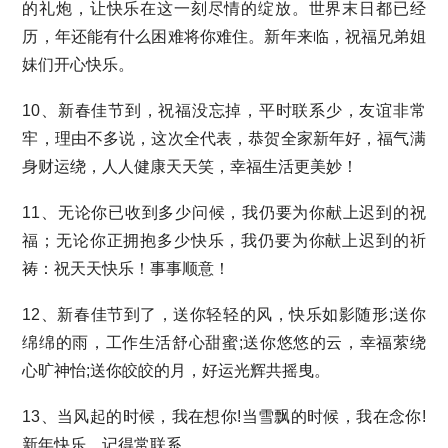
的礼炮，让快乐在这一刻尽情的绽放。世界末日都已经
历，年还能有什么困难将你难住。新年来临，祝福兄弟姐
妹们开心快乐。
10、新春佳节到，祝福没忘掉，平时联系少，友谊非常
牢，理由不多说，这次全代表，恭贺全家新年好，福气满
身财运绕，人人健康天天笑，幸福生活更美妙！
11、无论你已收到多少问候，我仍要为你献上迟到的祝
福；无论你正拥抱多少快乐，我仍要为你献上迟到的祈
祷：祝天天快乐！事事顺意！
12、新春佳节到了，送你轻轻的风，快乐如影随形;送你
绵绵的雨，工作生活舒心甜蜜;送你悠悠的云，幸福萦绕
心旷神怡;送你皎皎的月，好运光辉共摇曳。
13、当风起的时候，我在想你!当雪飘的时候，我在念你!
新年快乐，记得常联系。