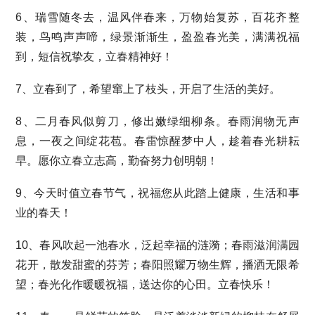
6、瑞雪随冬去，温风伴春来，万物始复苏，百花齐整
装，鸟鸣声声啼，绿景渐渐生，盈盈春光美，满满祝福
到，短信祝挚友，立春精神好！
7、立春到了，希望窜上了枝头，开启了生活的美好。
8、二月春风似剪刀，修出嫩绿细柳条。春雨润物无声
息，一夜之间绽花苞。春雷惊醒梦中人，趁着春光耕耘
早。愿你立春立志高，勤奋努力创明朝！
9、今天时值立春节气，祝福您从此踏上健康，生活和事
业的春天！
10、春风吹起一池春水，泛起幸福的涟漪；春雨滋润满园
花开，散发甜蜜的芬芳；春阳照耀万物生辉，播洒无限希
望；春光化作暖暖祝福，送达你的心田。立春快乐！