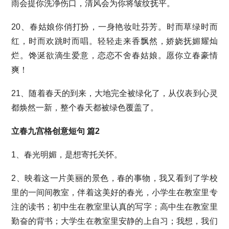
雨会提你洗净伤口，清风会为你将皱纹抚平。
20、春姑娘你俏打扮，一身艳妆吐芬芳。时而草绿时而
红，时而欢跳时而唱。轻轻走来香飘然，娇娆抚媚耀灿
烂。馋涎欲滴生爱意，恋恋不舍春姑娘。愿你立春豪情
爽！
21、随着春天的到来，大地完全被绿化了，从仪表到心灵
都焕然一新，整个春天都被绿色覆盖了。
立春九宫格创意短句 篇2
1、春光明媚，是想寄托关怀。
2、映着这一片美丽的景色，春的事物，我又看到了学校
里的一间间教室，伴着这美好的春光，小学生在教室里专
注的读书；初中生在教室里认真的写字；高中生在教室里
勤奋的背书；大学生在教室里安静的上自习；我想，我们