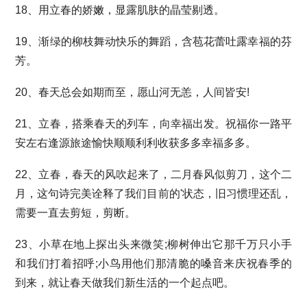
18、用立春的娇嫩，显露肌肤的晶莹剔透。
19、渐绿的柳枝舞动快乐的舞蹈，含苞花蕾吐露幸福的芬
芳。
20、春天总会如期而至，愿山河无恙，人间皆安!
21、立春，搭乘春天的列车，向幸福出发。祝福你一路平
安左右逢源旅途愉快顺顺利利收获多多幸福多多。
22、立春，春天的风吹起来了，二月春风似剪刀，这个二
月，这句诗完美诠释了我们目前的'状态，旧习惯理还乱，
需要一直去剪短，剪断。
23、小草在地上探出头来微笑;柳树伸出它那千万只小手
和我们打着招呼;小鸟用他们那清脆的嗓音来庆祝春季的
到来，就让春天做我们新生活的一个起点吧。