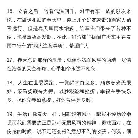
16、立春之后，随着气温回升。对于有车一族的朋友来
说，在温暖和煦的春天里，邀上几个好友或带领着家人踏
青远行。但是春天里雨水增多，给车主们带来了各种不
便，也是事故高发期，在此，消防部门提醒广大车主在春
雨中行车的“四大注意事项”，希望广大
17、春天总是那样的浪漫，就像你我在风筝的两端，尽情
在浩瀚的天空翱翔，心手相牵永远不相忘。
18、人生在世易蹉跎，一觉醒来白发多。须趁春光无限
好，策马扬鞭奋力搏。战胜艰险和挫折，幸福在手快乐
多。祝你立春如意绕，好运常伴莫多磨！
19、生活正像春天一样，哪能没有风雨，哪能不经历沧桑
呢而我们需要的正是那种无畏风雨的精神，勇敢面对，在
伤感的时候，说不定还会得到意想不到的收获，何况，细