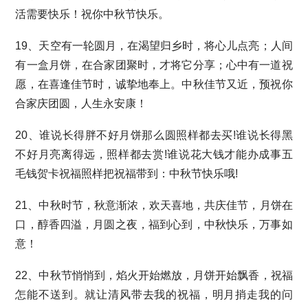
活需要快乐！祝你中秋节快乐。
19、天空有一轮圆月，在渴望归乡时，将心儿点亮；人间
有一盒月饼，在合家团聚时，才将它分享；心中有一道祝
愿，在喜逢佳节时，诚挚地奉上。中秋佳节又近，预祝你
合家庆团圆，人生永安康！
20、谁说长得胖不好月饼那么圆照样都去买!谁说长得黑
不好月亮离得远，照样都去赏!谁说花大钱才能办成事五
毛钱贺卡祝福照样把祝福带到：中秋节快乐哦!
21、中秋时节，秋意渐浓，欢天喜地，共庆佳节，月饼在
口，醇香四溢，月圆之夜，福到心到，中秋快乐，万事如
意！
22、中秋节悄悄到，焰火开始燃放，月饼开始飘香，祝福
怎能不送到。就让清风带去我的祝福，明月捎走我的问