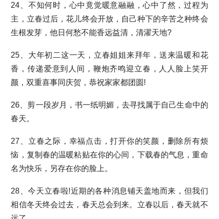
24、不知何时，心中竟觉暖意融融，心中了然，过程为
主，立春过后，花儿终会开放，自己种下的辛苦之种终会
生根发芽，他日何愁不能香远益清，清濯天地?
25、大年初二这一天，立春姐姐来拜年，送来温暖和花
香，传递爱意到人间，鞭炮齐鸣迎立春，人人脸上笑开
颜，双重喜事同庆贺，恭祝家家都团圆!
26、剪一段岁月，书一纸明媚，去寻找属于自己生命中的
春天。
27、立春之际，幸福点击，打开你的笑颜，删除所有烦
恼，复制春的温暖粘贴在你的心间，下载春的气息，重命
名为快乐，另存在你的脸上。
28、今天立春啦!近期的各种消息铺天盖地而来，但我们
相信冬天终会过去，春天总会到来。立春以后，春天就不
远了。