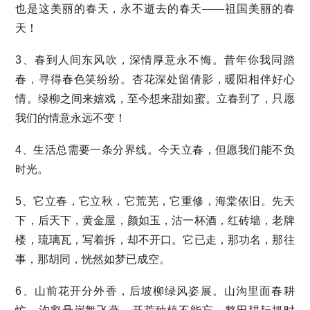
也是这美丽的春天，永不逝去的春天——祖国美丽的春
天！
3、春到人间东风吹，深情厚意永不悔。昔年你我同踏
春，寻得春色笑纷纷。杏花深处留倩影，暖阳相伴好心
情。绿柳之间来嬉戏，至今想来甜如蜜。立春到了，只愿
我们的情意永远不变！
4、生活总需要一条分界线。今天立春，但愿我们能不负
时光。
5、它立春，它立秋，它荒芜，它重修，海棠依旧。先天
下，后天下，黄金屋，颜如玉，沽一杯酒，红砖墙，老牌
楼，琉璃瓦，写着拆，却不开口。它已走，那功名，那往
事，那胡同，恍然如梦已成空。
6、山前花开分外香，后坡柳绿风姿展。山沟里面春耕