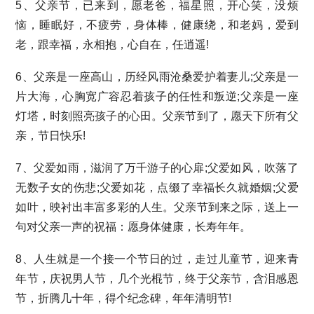
5、父亲节，已来到，愿老爸，福星照，开心笑，没烦
恼，睡眠好，不疲劳，身体棒，健康绕，和老妈，爱到
老，跟幸福，永相抱，心自在，任逍遥!
6、父亲是一座高山，历经风雨沧桑爱护着妻儿;父亲是一
片大海，心胸宽广容忍着孩子的任性和叛逆;父亲是一座
灯塔，时刻照亮孩子的心田。父亲节到了，愿天下所有父
亲，节日快乐!
7、父爱如雨，滋润了万千游子的心扉;父爱如风，吹落了
无数子女的伤悲;父爱如花，点缀了幸福长久就婚姻;父爱
如叶，映衬出丰富多彩的人生。父亲节到来之际，送上一
句对父亲一声的祝福：愿身体健康，长寿年年。
8、人生就是一个接一个节日的过，走过儿童节，迎来青
年节，庆祝男人节，几个光棍节，终于父亲节，含泪感恩
节，折腾几十年，得个纪念碑，年年清明节!