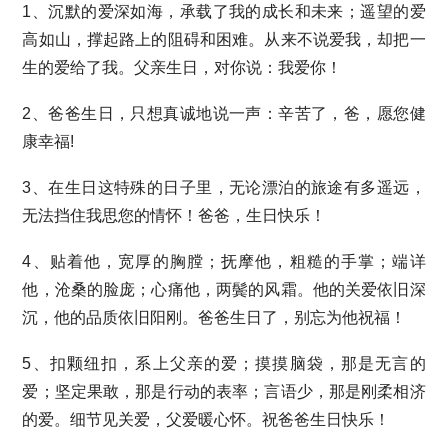
1、沉默的爱深如海，承载了我的成长和未来；遥望的爱
高如山，撑起路上的阻碍和困难。从来不说爱我，却把一
生的爱给了我。父亲生日，对你说：我爱你！
2、爸爸生日，只想真诚地说一声：辛苦了，爸，愿您健
康幸福!
3、在生日这特殊的日子里，无论漂泊的旅途有多遥远，
无法挡住我思您的情怀！爸爸，生日快乐！
4、贴着他，宽厚的胸膛；抚摩他，粗糙的手掌；端详
他，沧桑的脸庞；心痛他，两鬓的风霜。他的关爱依旧深
沉，他的品质依旧阳刚。爸爸生日了，别忘为他祝福！
5、扣颗纽扣，系上父亲的爱；摸摸脑袋，那是无言的
爱；坚定果敢，那是行动的表率；言语少，那是刚柔相济
的爱。细节见关爱，父爱暖心怀。祝爸爸生日快乐！