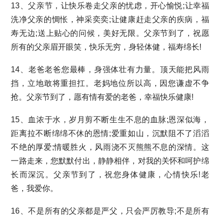
13、父亲节，让快乐卷走父亲的忧虑，开心愉悦;让幸福
洗净父亲的惆怅，神采奕奕;让健康赶走父亲的疾病，福
寿无边;送上贴心的问候，美好无限。父亲节到了，祝愿
所有的父亲眉开眼笑，快乐无穷，身轻体健，福寿绵长!
14、老爸老爸您最棒，身强体壮有力量。顶天能把风雨
挡，立地敢将重担扛。老妈地位所以高，因您谦虚不争
抢。父亲节到了，愿有情有爱的老爸，幸福快乐健康!
15、血浓于水，岁月剪不断生生不息的血脉;恩深似海，
距离拉不断绵绵不休的恩情;爱重如山，沉默阻不了滔滔
不绝的厚爱;情暖胜火，风雨浇不灭熊熊不息的深情。这
一路走来，您默默付出，静静相伴，对我的关怀和呵护绵
长而深沉。父亲节到了，祝您身体健康，心情快乐!老
爸，我爱你。
16、不是所有的父亲都是严父，只会严厉教导;不是所有