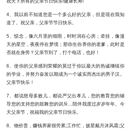
祝天下所有的父亲节日快乐!健康长寿!
4、我以前不知道您是一个多么好的父亲，但是现在我知
道了。祝父亲，父亲节节日快乐。
5、惦念，像六月里的细雨，时时润在心房；牵挂，像漫
天的星空，夜夜停在梦境；那你生你养你的老爹，此时是
否就在身旁？父亲节到了，打个电话，也好！
6、使你的父亲感到荣耀的莫过于你以最大的热诚继续你
的学业，并努力奋发以期成为一个诚实而杰出的男子汉。
父亲节快乐！
7、都说慈母多败儿，都说严父出孝儿，您的教育您的辅
导您的支持您的鼓舞您的训斥…陪伴我度过岁岁年年。今
天父亲节，祝福我的父亲节日快乐。
8、物价贵，赚钱养家很劳累;工作忙，披星戴月沐风霜;父