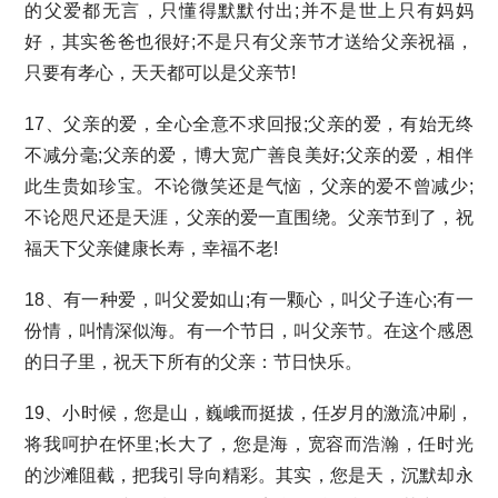
的父爱都无言，只懂得默默付出;并不是世上只有妈妈
好，其实爸爸也很好;不是只有父亲节才送给父亲祝福，
只要有孝心，天天都可以是父亲节!
17、父亲的爱，全心全意不求回报;父亲的爱，有始无终
不减分毫;父亲的爱，博大宽广善良美好;父亲的爱，相伴
此生贵如珍宝。不论微笑还是气恼，父亲的爱不曾减少;
不论咫尺还是天涯，父亲的爱一直围绕。父亲节到了，祝
福天下父亲健康长寿，幸福不老!
18、有一种爱，叫父爱如山;有一颗心，叫父子连心;有一
份情，叫情深似海。有一个节日，叫父亲节。在这个感恩
的日子里，祝天下所有的父亲：节日快乐。
19、小时候，您是山，巍峨而挺拔，任岁月的激流冲刷，
将我呵护在怀里;长大了，您是海，宽容而浩瀚，任时光
的沙滩阻截，把我引导向精彩。其实，您是天，沉默却永