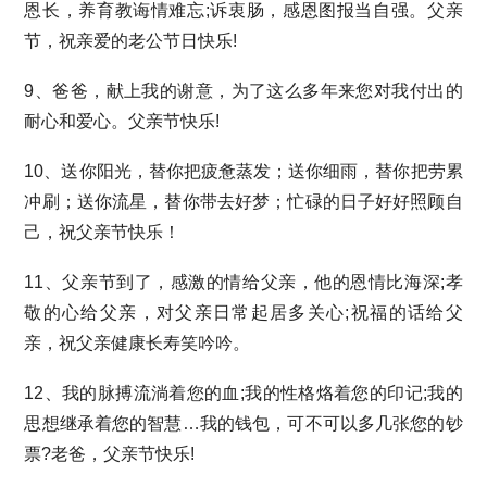
恩长，养育教诲情难忘;诉衷肠，感恩图报当自强。父亲
节，祝亲爱的老公节日快乐!
9、爸爸，献上我的谢意，为了这么多年来您对我付出的
耐心和爱心。父亲节快乐!
10、送你阳光，替你把疲惫蒸发；送你细雨，替你把劳累
冲刷；送你流星，替你带去好梦；忙碌的日子好好照顾自
己，祝父亲节快乐！
11、父亲节到了，感激的情给父亲，他的恩情比海深;孝
敬的心给父亲，对父亲日常起居多关心;祝福的话给父
亲，祝父亲健康长寿笑吟吟。
12、我的脉搏流淌着您的血;我的性格烙着您的印记;我的
思想继承着您的智慧…我的钱包，可不可以多几张您的钞
票?老爸，父亲节快乐!