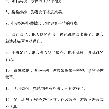
5、亲临其境：亲自到了那个地方。
6、袅袅婷婷：形容女子姿态柔美。
7、打破沙锅问到底：比喻追究事情的根底。
8、绘声绘色：把人物的声音、神色都描绘出来了。形容
叙述或描写生动逼真。
9、手舞足蹈：形容高兴到了极点。也手乱舞、脚乱跳的
狂态。
10、遍体鳞伤：浑身受伤，伤痕象鱼鳞一样密。形容受伤
很重。
11、无可奈何：指感到没有办法，只有这样了。
12、吊儿郎当：形容仪容不整，作风散漫，态度不严肃或
不认真。