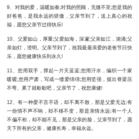
9、对我的爱，温暖如春;对我的照顾，无微不至;您是我的
好爸爸，是我永远的骄傲，父亲节到了，送上真心的祝
福，愿您父亲节过得快乐!
10、父爱如山，厚重;父爱如海，深邃;父亲如江，汹涌;父
亲如灯，澄明。父亲节到了，祝我最最亲爱的老爸节日快
乐，愿您健康快乐到永久!
11、您用双手，撑起一片天蓝蓝;您用汗水，编织一个家
暖暖;您用严肃，写成一缕爱绵绵;您用坚强，挺出脊梁压
不弯。累了就歇歇吧，父亲节了，祝您康健!
12、有一种爱不言不语，却不离不散，那是父爱无边;有
一份情不声不响，却不移不变，那是亲情永远;有一个人
不偏不袒，却不能不见，那是父亲的脸，父亲节到了，愿
天下所有的父亲，健康长寿，幸福永远。