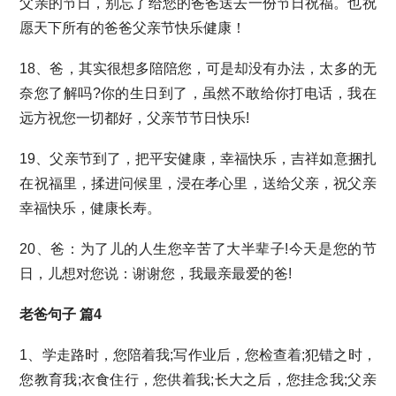
父亲的节日，别忘了给您的爸爸送去一份节日祝福。也祝
愿天下所有的爸爸父亲节快乐健康！
18、爸，其实很想多陪陪您，可是却没有办法，太多的无
奈您了解吗?你的生日到了，虽然不敢给你打电话，我在
远方祝您一切都好，父亲节节日快乐!
19、父亲节到了，把平安健康，幸福快乐，吉祥如意捆扎
在祝福里，揉进问候里，浸在孝心里，送给父亲，祝父亲
幸福快乐，健康长寿。
20、爸：为了儿的人生您辛苦了大半辈子!今天是您的节
日，儿想对您说：谢谢您，我最亲最爱的爸!
老爸句子 篇4
1、学走路时，您陪着我;写作业后，您检查着;犯错之时，
您教育我;衣食住行，您供着我;长大之后，您挂念我;父亲