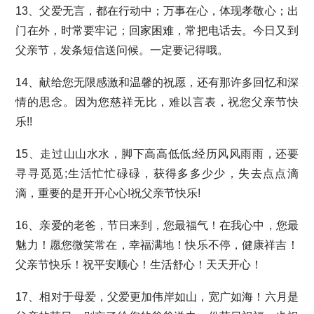
13、父爱无言，都在行动中；万事在心，体现孝敬心；出
门在外，时常要牢记；回家困难，常把电话去。今日又到
父亲节，发条短信送问候。一定要记得哦。
14、献给您无限感激和温馨的祝愿，还有那许多回忆和深
情的思念。因为您慈祥无比，难以言表，祝您父亲节快
乐!!
15、走过山山水水，脚下高高低低;经历风风雨雨，还要
寻寻觅觅;生活忙忙碌碌，获得多多少少，失去点点滴
滴，重要的是开开心心!祝父亲节快乐!
16、亲爱的老爸，节日来到，您最福气！在我心中，您最
魅力！愿您微笑常在，幸福满地！快乐不停，健康祥吉！
父亲节快乐！祝平安顺心！生活舒心！天天开心！
17、相对于母爱，父爱更加伟岸如山，宽广如海！六月是