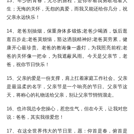
13、年少的青春，无尽的旅程，是你带着我勇敢地看人
生；无悔的关怀，无怨的真爱，而我又能还给你几分，祝
父亲永远快乐！
14、老爸别抽烟，保重身体多锻炼;老爸少喝酒，饭后逛
逛百步走;老爸莫烦恼，豁达洒脱精神好;老爸莫劳累，健
康开心最珍贵。老爸的教诲像一盏灯，为我照亮前程;老
爸的关怀像一把伞，为我遮蔽风雨。今天是父亲节，老
爸，祝你节日快乐！
15、父亲的爱是一份支撑，肩上扛着家庭工作社会。父亲
是最温柔的名字，父亲节是一个响亮的节日。父亲节这
天，将称心的礼物送给父亲，别让父亲节悄悄溜走。
16、也许我总令您操心，惹您生气，但在今天，让我对您
说：爸爸，其实我很爱您！
17、在这全世界伟大的节日里，愿：仰首是春，俯首是