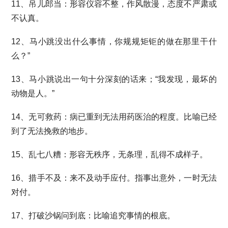
11、吊儿郎当：形容仪容不整，作风散漫，态度不严肃或
不认真。
12、马小跳没出什么事情，你规规矩钜的做在那里干什
么？”
13、马小跳说出一句十分深刻的话来；“我发现，最坏的
动物是人。”
14、无可救药：病已重到无法用药医治的程度。比喻已经
到了无法挽救的地步。
15、乱七八糟：形容无秩序，无条理，乱得不成样子。
16、措手不及：来不及动手应付。指事出意外，一时无法
对付。
17、打破沙锅问到底：比喻追究事情的根底。