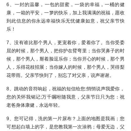
6、一封的温馨，一包的甜蜜，一袋的幸福，一桶的健
康，一箱的平安，一箩的快乐，加上我满满的祝福，愿收
到此信息的你永远幸福快乐无忧健康如意，祝父亲节快
乐！
7、没有谁比那个男人，更宠着你，爱着你了。当你受委
屈的时候，那个男人，把你护在臂弯里；当你哭鼻子的时
候，那个男人，掰着脸逗乐你；当你开心的时候，那个男
人，乐得花枝招展；当你嫁人的时候，那个男人，哭得梨
花带雨。父亲节快到了，别忘了对父亲，说声谢谢。
8、跳动的音符响起，祝福的短信给您;悄悄说声我爱你，
您的关怀我铭记;万千嘱咐随我意，父亲节日只为您：祝
老爸身体康健，永远年轻。
9、您可记得，洗的第一片尿布？上面的地图是我画；您
可想起白墙上的字，是您教我第一次涂鸦；母爱无边，父