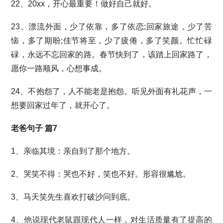
22、20xx，开心最重要！做好自己就好。
23、漂流外面，少了依靠，多了依恋;回家旅途，少了苦
恼，多了期盼;佳节将至，少了疲倦，多了笑颜。忙忙碌
碌，永远不忘回家的路。春节快到了，该踏上回家路了，
愿你一路顺风，心想事成。
24、不抱怨了，人不能老是抱怨。听见外面有礼花声，一
想要回家过年了，就开心了。
老爸句子 篇7
1、亲临其境：亲自到了那个地方。
2、哭笑不得：哭也不好，笑也不好。形容很尴尬。
3、马天笑先生喜欢打破沙问到底。
4、他说现代老鼠跟现代人一样，对生活质量有了提高的