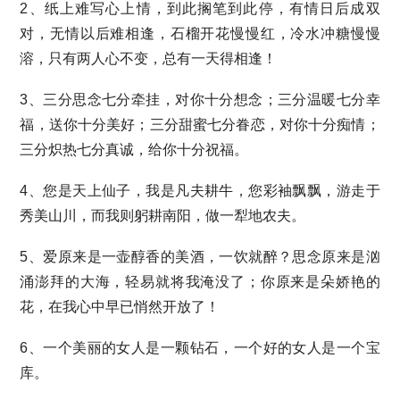
2、纸上难写心上情，到此搁笔到此停，有情日后成双
对，无情以后难相逢，石榴开花慢慢红，冷水冲糖慢慢
溶，只有两人心不变，总有一天得相逢！
3、三分思念七分牵挂，对你十分想念；三分温暖七分幸
福，送你十分美好；三分甜蜜七分眷恋，对你十分痴情；
三分炽热七分真诚，给你十分祝福。
4、您是天上仙子，我是凡夫耕牛，您彩袖飘飘，游走于
秀美山川，而我则躬耕南阳，做一犁地农夫。
5、爱原来是一壶醇香的美酒，一饮就醉？思念原来是汹
涌澎拜的大海，轻易就将我淹没了；你原来是朵娇艳的
花，在我心中早已悄然开放了！
6、一个美丽的女人是一颗钻石，一个好的女人是一个宝
库。