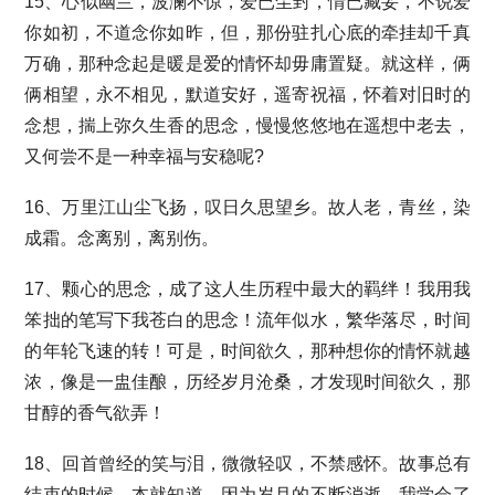
15、心似幽兰，波澜不惊，爱已尘封，情已藏妥，不说爱
你如初，不道念你如昨，但，那份驻扎心底的牵挂却千真
万确，那种念起是暖是爱的情怀却毋庸置疑。就这样，俩
俩相望，永不相见，默道安好，遥寄祝福，怀着对旧时的
念想，揣上弥久生香的思念，慢慢悠悠地在遥想中老去，
又何尝不是一种幸福与安稳呢?
16、万里江山尘飞扬，叹日久思望乡。故人老，青丝，染
成霜。念离别，离别伤。
17、颗心的思念，成了这人生历程中最大的羁绊！我用我
笨拙的笔写下我苍白的思念！流年似水，繁华落尽，时间
的年轮飞速的转！可是，时间欲久，那种想你的情怀就越
浓，像是一盅佳酿，历经岁月沧桑，才发现时间欲久，那
甘醇的香气欲弄！
18、回首曾经的笑与泪，微微轻叹，不禁感怀。故事总有
结束的时候，本就知道。因为岁月的不断消逝，我学会了