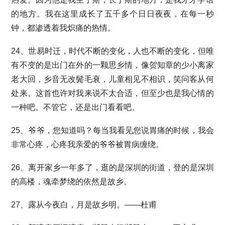
的地方。我在这里成长了五千多个日日夜夜，在每一秒
钟，都渗透着我炽痛的热情。
24、世易时迁，时代不断的变化，人也不断的变化，但唯
有不变的是出门在外的一颗思乡情，像贺知章的少小离家
老大回，乡音无改鬓毛衰，儿童相见不相识，笑问客从何
处来。这首也许对我来说不太合适，但至少也是我心情的
一种吧。不管它，还是出门看看吧。
25、爷爷，您知道吗？每当我看见您说胃痛的时候，我会
非常心疼，心疼我亲爱的爷爷被胃病缠绕。
26、离开家乡一年多了，逛的是深圳的街道，登的是深圳
的高楼，魂牵梦绕的依然是故乡。
27、露从今夜白，月是故乡明。——杜甫