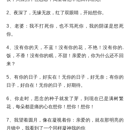
2、夜深了，无缘无故，红了双眼睛，开始想你。
3、老婆：我不打死你，也不骂死你，我的阴谋是想死
你。
4、没有你的天，不蓝！没有你的花，不艳！没有你的.
饭，不香！没有你的眠，不甜！亲爱的，你为什么还不回
来？
5、有你的日子，好实在！无你的日子，好无奈；有你的
日子，好自在！无你的日子，好期待。
6、你走时，思念的种子就发了芽，到现在已是满树繁
花，每朵都是痛的心在想你！想你！想你！
7、我望着圆月，像在凝视着你：亲爱的，就在那明亮的
月镜中，我看到了一个同样凝神我的你