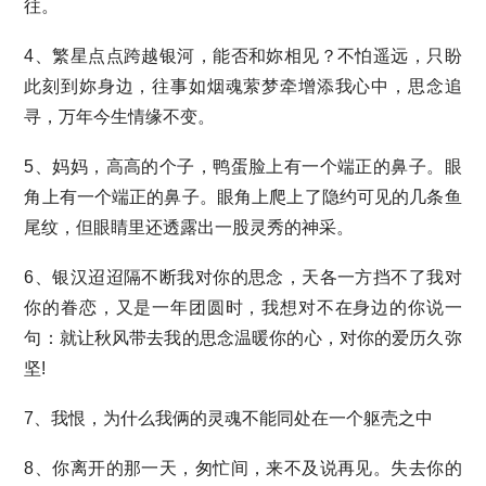
往。
4、繁星点点跨越银河，能否和妳相见？不怕遥远，只盼
此刻到妳身边，往事如烟魂萦梦牵增添我心中，思念追
寻，万年今生情缘不变。
5、妈妈，高高的个子，鸭蛋脸上有一个端正的鼻子。眼
角上有一个端正的鼻子。眼角上爬上了隐约可见的几条鱼
尾纹，但眼睛里还透露出一股灵秀的神采。
6、银汉迢迢隔不断我对你的思念，天各一方挡不了我对
你的眷恋，又是一年团圆时，我想对不在身边的你说一
句：就让秋风带去我的思念温暖你的心，对你的爱历久弥
坚!
7、我恨，为什么我俩的灵魂不能同处在一个躯壳之中
8、你离开的那一天，匆忙间，来不及说再见。失去你的