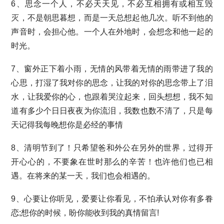
6、思念一个人，不必天天见，不必互相拥有或相互毁
灭，不是朝思暮想，而是一天总想起他几次。听不到他的
声音时，会担心他。一个人在外地时，会想念和他一起的
时光。
7、窗外正下着小雨，无情的风带着无情的雨带进了我的
心思，打湿了我对你的思念，让我的对你的思念带上了泪
水，让我爱你的心，也跟着哭泣起来，回头想想，我不知
道有多少个日日夜夜为你流泪，我数也数不清了，只是每
天记得我每晚想你是必经的事情
8、清明节到了！只希望爸和外公在另外的世界，过得开
开心心的，不要象在世时那么的辛苦！也许他们也已相
遇。在将来的某一天，我们也会相遇的。
9、心要让你听见，爱要让你看见，不怕承认对你有多眷
恋;想你的时候，盼你能收到我的真情留言!