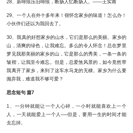
28、新啼痕压旧啼痕，断肠人忆断肠人。——王实甫
29、一个人在外十多年来！很怀念家乡的味道！怎么办！
小伙伴们还以为我回去了。
30、我真的好想家乡的山水，它们是那么的美丽。家乡的
山，清爽的绿色，让我难忘。多么的令人怀念！总在梦里
梦见我那美丽的家乡的山，它是那么的秀美，一条一条的
皱褶，让我至今难忘。但是，总爱煞风景的，如今竟然带
我离开了家乡，来到了这车水马龙的无棣。家乡为什么要
抛弃我，难道我不够可爱？
思念短句 篇7
1、一分钟就能让一个人心碎，一小时就能喜欢上一个
人，一天就能爱上一个人──但是，要用一生的时间才能
去忘掉。