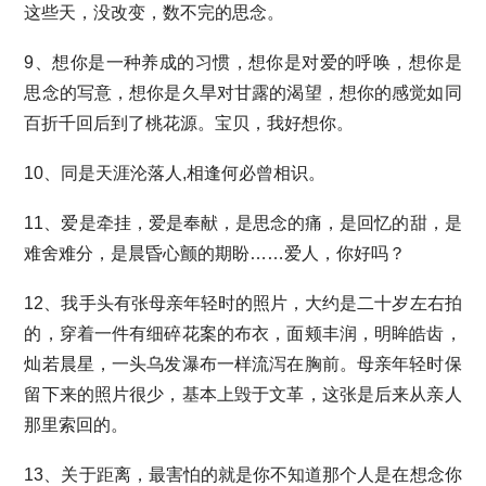
这些天，没改变，数不完的思念。
9、想你是一种养成的习惯，想你是对爱的呼唤，想你是
思念的写意，想你是久旱对甘露的渴望，想你的感觉如同
百折千回后到了桃花源。宝贝，我好想你。
10、同是天涯沦落人,相逢何必曾相识。
11、爱是牵挂，爱是奉献，是思念的痛，是回忆的甜，是
难舍难分，是晨昏心颤的期盼……爱人，你好吗？
12、我手头有张母亲年轻时的照片，大约是二十岁左右拍
的，穿着一件有细碎花案的布衣，面颊丰润，明眸皓齿，
灿若晨星，一头乌发瀑布一样流泻在胸前。母亲年轻时保
留下来的照片很少，基本上毁于文革，这张是后来从亲人
那里索回的。
13、关于距离，最害怕的就是你不知道那个人是在想念你