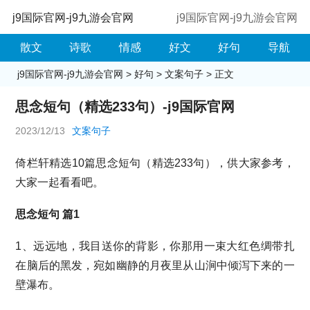
j9国际官网-j9九游会官网
j9国际官网-j9九游会官网
散文
诗歌
情感
好文
好句
导航
j9国际官网-j9九游会官网
>
好句
>
文案句子
> 正文
思念短句（精选233句）-j9国际官网
2023/12/13
文案句子
倚栏轩精选10篇思念短句（精选233句），供大家参考，
大家一起看看吧。
思念短句 篇1
1、远远地，我目送你的背影，你那用一束大红色绸带扎
在脑后的黑发，宛如幽静的月夜里从山涧中倾泻下来的一
壁瀑布。