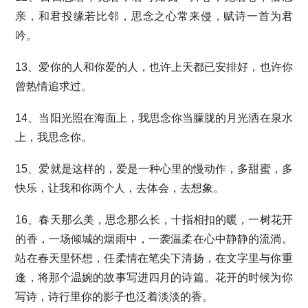
亲，和君投缘若比邻，思念之心常来侵，赋诗一首为君
吟。
13、爱你的人和你爱的人，也许上天都已安排好，也许你
曾热情追求过。
14、当阳光照在海面上，我思念你当朦胧的月光洒在泉水
上，我思念你。
15、爱就是这样的，爱是一种心里的慢动作，多甜蜜，多
快乐，让我和你两个人，去体会，去想象。
16、春天那么美，思念那么长，十指相扣的暖，一树花开
的香，一场倾城的烟雨中，一袭温柔在心中静静的流淌。
站在春天里怀想，任柔情在笔尖下清扬，在文字里与你重
逢，将那个温婉的故事写进四月的诗篇。花开的时候为你
写诗，诗行里你的影子也泛着淡淡的香。