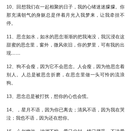
10、回想我们在一起相聚的日子，我的心绪迷迷朦朦。你
那充满朝气的身躯总是伴着月光入我梦来，让我牵挂不
停。
11、思念如水，如水的思念渐渐的把我淹没，我沉浸在这
甜蜜的思念里，窗外，微风依旧，你的梦里，可有我的出
现……
12、狗不会瘦，因为它不会思念。人会瘦，因为他思念着
别人。人总是被思念折磨，在思念里做一头可怜的流浪
狗。
13、思念总是被打扰，想你的心也会慌。
14、，星月不语，因为你已离去；清风不语，因为我在哭
泣；我也不语，因为还在想你。