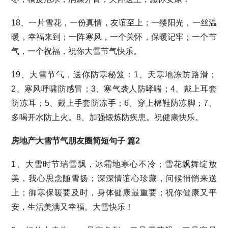
18、一片雪花，一份真情，友谊至上；一缕阳光，一丝温
暖，幸福来到；一阵寒风，一个关怀，保暖记牢；一个节
气，一个祝福，祝你大雪节气快乐。
19、大雪节气，送你防寒秘笈：1、天寒地冻防路滑；
2、寒风呼啸防感冒；3、寒气袭人防哮喘；4、戴上耳套
防冻耳；5、戴上手套防冻手；6、穿上棉鞋防冻脚；7、
多喝开水防上火。8、加强锻炼防疾患。祝健康快乐。
房地产大雪节气朋友圈简短句子 篇2
1、大雪时节瑞雪飘，冰霜地寒心不冷；雪花飘舞绽放
美，我心思念随雪扬；深深情谊心珍藏，问候悄悄来送
上；御寒保暖要及时，身体健康最重要；祝你健康又平
安，生活美满又幸福。大雪快乐！