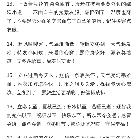
13、呼吸着菊花的'淡淡幽香，漫步在披着金黄外套的绵
延小道上，不由自主的拉紧衣服。霜降到了，温度也降
了，不要迷恋外面的美景而忘了自己的健康，记住多穿点
衣服。
14、寒风嗖嗖起，气温渐渐低；转眼立冬到，天气越发
冷；特发小问候，来暖你心窝；愿你身安好，添衣莫着
凉；立冬多珍重，福寿乐安康！
15、立冬过后冬天来，短信一条表关怀，天气变幻寒难
耐，添衣加被您得快，朋友之间多关爱，祝福暖暖心澎
湃。立冬到了，愿您生活更精彩，好运排成排！
16、立冬以至，夏秋已逝；寒冷以至，温暖已逝；还好我
的短信以至，祝福以至，快乐以至；所以寒冷会逝，感冒
会逝，孤单会逝。立冬时节，愿你拥抱温暖，守候幸福！