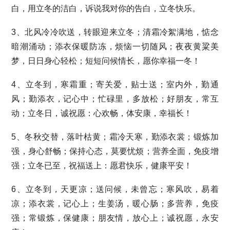
白，用立冬的洁白，诉说我对你的告白，立冬快乐。
3、北风冷冷吹送，转眼迎来立冬；清霜冷絮满地，惦念
暗潮涌动；添衣保暖防冻，烦恼一切随风；夜夜黄粱美
梦，日日身心轻松；短短问候情长，愿你幸福一冬！
4、立冬到，寒霜重；寄关爱，贴士送；室内外，勤通
风；勤添衣，记心中；忙碌里，多放松；好朋友，常互
动；立冬日，诚祝愿：心欢畅，体安康，幸福长！
5、冬秋交替，落叶枯黄；霜冷天寒，勤添衣裳；锻炼加
强，身心舒畅；保持心态，莫要忧烦；营养全面，免疫增
强；立冬已至，祝福送上：愿君快乐，健康平安！
6、立冬到，天更凉；送问候，未曾忘；寒风吹，易着
凉；添衣裳，记心上；生姜汤，暖心肠；多营养，免疫
强；常锻炼，保健康；朋友情，放心上；诚祝愿，永安