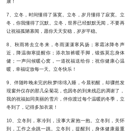
康！
7、立冬，时间懂得了落寞。立冬，岁月懂得了寂寞。立
冬，你我懂得了沉默。立冬，世界已经默默无闻，不要再
让祝福孤陋寡闻，愿你天天安稳，岁岁平稳。
8、秋雨将去立冬来，冬雨潇潇寒风扬；寒霜冰降冬声
近，降温御寒提醒你；添衣加裤暖手脚，锻炼莫忘身体
健；一声问候暖心窝，一道祝福送给你；祝你健康心温
暖，幸福绽放每一天。立冬快乐！
9、伴随昨晚未完的秋梦绵绵入睡，今晨初醒，却骤然发
现窗外仅存的那几朵菊花，也因冬的到来残忍的凋谢了，
我的祝福如同美丽的雪片，伴你渡过每个温暖的冬季，立
冬到了，记得多加衣裳！
10、立冬到，寒冷到，没事大家抱一抱。立冬到，关怀
到，工作之余跳一跳。立冬到，提醒到，身体健康最重