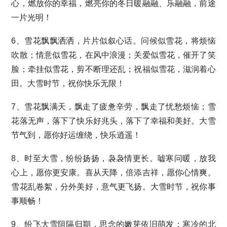
心，燃放你的幸福，燃亮你的冬日暖融融、乐融融，前途
一片光明！
6、雪花飘飘洒洒，片片似叙心话。问候似雪花，将烦恼
吹散；情意似雪花，在风中浪漫；关爱似雪花，催开了笑
脸；牵挂似雪花，剪不断理还乱；祝福似雪花，滋润着心
田。大雪时节，祝你快乐无限！
7、雪花飘满天，飘走了疲惫辛劳，飘走了忧愁烦恼；雪
花落无声，落下了快乐好兆头，落下了幸福和美好。大雪
节气到，愿你好运缠绕，快乐逍遥！
8、时至大雪，纷纷扬扬，袅袅情更长。嘘寒问暖，放我
心上，愿你更安康。喜从天降，倍添吉祥，愿你心情爽。
雪花乱卷絮，分外美好，意气更飞扬。大雪时节，祝你事
事顺畅！
9、纷飞大雪阻隔归期，思念的嫩芽依旧萌发；寒冷的北