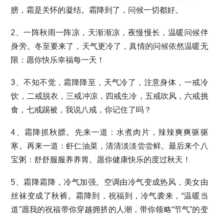
膀，霜是关怀的凝结。霜降到了，问候一切都好。
2、一阵秋雨一阵凉，天渐渐凉，夜慢慢长，温暖问候伴
身旁。冬至要来了，天气更冷了，真情的问候依然温暖无
限：愿你快乐幸福每一天！
3、不知不觉，霜降降至，天气冷了，注意身体，一戒冷
饮，二戒脱衣，三戒冲凉，四戒生冷，五戒吹风，六戒挑
食，七戒踢被，我说八戒，你记住了吗？
4、霜降抓秋膘。先来一道：水煮肉片，辣辣爽爽驱驱
寒。再来一道：虾仁油菜，清清淡淡尝尝鲜。最后来个八
宝粥：舒舒服服养养胃。愿你健康快乐的度过秋天！
5、霜降霜降，冷气加强。空调由冷气变成热风，美女由
丝袜变成了秋裤。霜降到，祝福到，冷气袭来，“温暖当
道”愿我的祝福带你穿越拥挤的人潮，带你领略“节气”的变