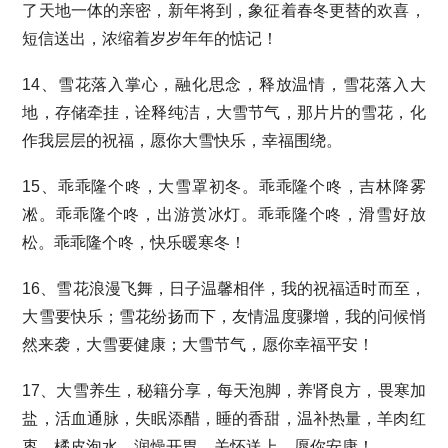
了天地一体的亲密，新年将到，象征着春冬更替的欢喜，
短信送出，浓缩着岁岁年年的惦记！
14、雪花落入掌心，融化思念，释放温情，雪花落入大
地，存储牵挂，诠释纯洁，大雪节气，那片片的雪花，化
作我层层的祝福，愿你大雪快乐，幸福围绕。
15、乖乖隆个咚，大雪罩初冬。乖乖隆个咚，吉林降雾
凇。乖乖隆个咚，出游赏冰灯。乖乖隆个咚，滑雪好放
松。乖乖隆个咚，快乐暖寒冬！
16、雪花浪漫飞舞，日子温馨相伴，我的祝福适时而至，
大雪要快乐；雪花纷扬而下，友情温度骤增，我的问候悄
然来袭，大雪要健康；大雪节气，愿你幸福平安！
17、大雪养生，秘籍分享，每天泡脚，养肾良方，畏寒加
盐，活血通脉，失眠添醋，睡的香甜，温补热量，羊肉红
枣，橘皮泡水，润燥开胃，关怀送上，愿你安康！