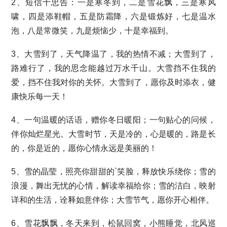
2、短信十忠告：一是寒冬到，二是雪花飘，三是寒风
啸，四是添鞋帽，五是防霜降，六是锻炼好，七是温水
泡，八是常微笑，九是烦恼少，十是幸福到。
3、大雪到了，天气降温了，我的热情不减；大雪到了，
路难行了，我的思念能越过万水千山。大雪挡不住我的
爱，挡不住我对你的关怀。大雪到了，愿你及时添衣，健
康快乐每一天！
4、一句温暖的话语，赠你冬日暖阳；一句贴心的问候，
伴你灿烂星光。大雪时节，天是冷的，心是暖的，路是长
的，你是近的，愿你心情永远是美丽的！
5、雪的晶莹，照亮你甜甜的`笑脸，释放快乐绕你；雪的
浪漫，舞出无忧的心情，解读幸福给你；雪的洁白，映射
详和的生活，诠释如意伴你；大雪节气，愿你开心相伴。
6、雪花飘飘，冬天来到，松鼠回窝，小熊睡觉，北风巡