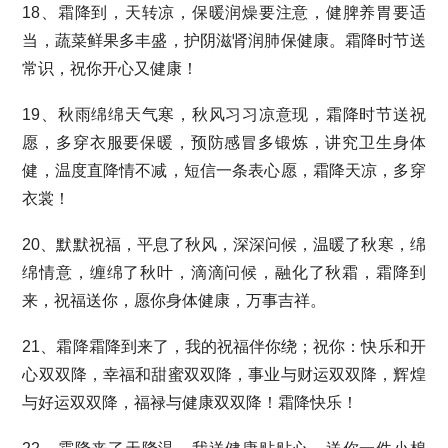
18、霜降到，天转凉，保暖润燥要注意，健脾养胃要适
当，蔬菜鲜果多丰盛，护阴滋肾润肺保健康。霜降时节送
常识，祝你开心又健康！
19、秋雨绵绵天气寒，秋风习习凉意现，霜降时节送祝
愿，多穿衣服要保暖，预防感冒多锻炼，讲究卫生身体
健，温度直降情不减，短信一条表心愿，霜降天凉，多穿
衣裳！
20、默默祝福，平息了秋风，深深问候，温暖了秋寒，绵
绵情意，缠绵了秋叶，滴滴问候，融化了秋霜，霜降到
来，祝福送你，愿你身体健康，万事吉祥。
21、霜降霜降到来了，我的祝福伴你绕；祝你：快乐和开
心双双降，幸福和甜蜜双双降，事业与财运双双降，辉煌
与好运双双降，福禄与健康双双降！霜降快乐！