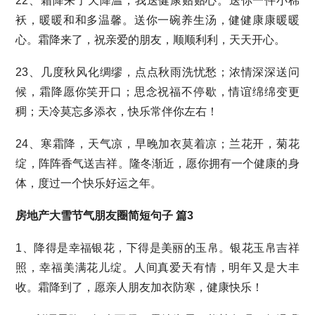
22、霜降来了天降温，我送健康贴贴心。送你一件小棉
袄，暖暖和和多温馨。送你一碗养生汤，健健康康暖暖
心。霜降来了，祝亲爱的朋友，顺顺利利，天天开心。
23、几度秋风化绸缪，点点秋雨洗忧愁；浓情深深送问
候，霜降愿你笑开口；思念祝福不停歇，情谊绵绵变更
稠；天冷莫忘多添衣，快乐常伴你左右！
24、寒霜降，天气凉，早晚加衣莫着凉；兰花开，菊花
绽，阵阵香气送吉祥。隆冬渐近，愿你拥有一个健康的身
体，度过一个快乐好运之年。
房地产大雪节气朋友圈简短句子 篇3
1、降得是幸福银花，下得是美丽的玉帛。银花玉帛吉祥
照，幸福美满花儿绽。人间真爱天有情，明年又是大丰
收。霜降到了，愿亲人朋友加衣防寒，健康快乐！