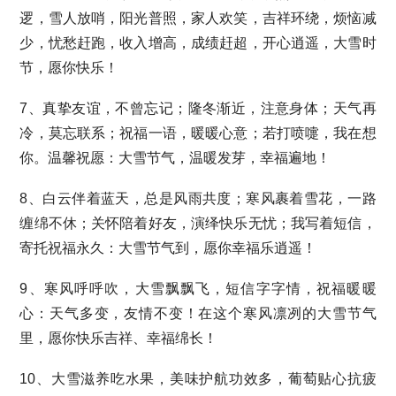
逻，雪人放哨，阳光普照，家人欢笑，吉祥环绕，烦恼减
少，忧愁赶跑，收入增高，成绩赶超，开心逍遥，大雪时
节，愿你快乐！
7、真挚友谊，不曾忘记；隆冬渐近，注意身体；天气再
冷，莫忘联系；祝福一语，暖暖心意；若打喷嚏，我在想
你。温馨祝愿：大雪节气，温暖发芽，幸福遍地！
8、白云伴着蓝天，总是风雨共度；寒风裹着雪花，一路
缠绵不休；关怀陪着好友，演绎快乐无忧；我写着短信，
寄托祝福永久：大雪节气到，愿你幸福乐逍遥！
9、寒风呼呼吹，大雪飘飘飞，短信字字情，祝福暖暖
心：天气多变，友情不变！在这个寒风凛冽的大雪节气
里，愿你快乐吉祥、幸福绵长！
10、大雪滋养吃水果，美味护航功效多，葡萄贴心抗疲