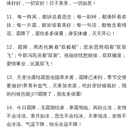
体好好，一切安好！日子美美，一切如意！
11、每一阵风，都诉说着思念；每一刻钟，都满怀着牵
挂；每一片霜，都浓缩着美好；每一句话，都饱含着情
谊。霜降了，愿你多多保重，身安体健，天天开心！
12、霜降，周杰伦舞着“双截棍”；思浓思雨唱着“双双
飞”；牛群冯巩演着“双簧”。祝福你忧愁烦恼，双双撤退；
爱情事业，比翼双飞！
13、天变冷露结霜蛰虫隐草木黄，霜降已来到，季节交替
要做好!养胃补血气，天寒加衣裳，吃好穿好锻炼好，我
的问候岂能少?霜降了，朋友多保重!
14、今日霜降，无霜期结束，寒霜驾临。风轻云淡，友情
不会冷淡。寒月如冰，思念不会结冰。天寒地冻，友情不
会冷冻。气温下降，快乐永远不降！