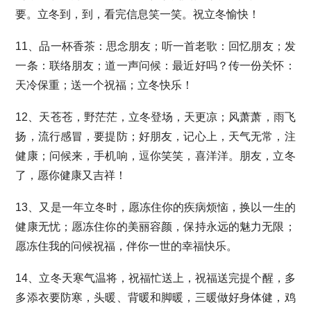
要。立冬到，到，看完信息笑一笑。祝立冬愉快！
11、品一杯香茶：思念朋友；听一首老歌：回忆朋友；发
一条：联络朋友；道一声问候：最近好吗？传一份关怀：
天冷保重；送一个祝福；立冬快乐！
12、天苍苍，野茫茫，立冬登场，天更凉；风萧萧，雨飞
扬，流行感冒，要提防；好朋友，记心上，天气无常，注
健康；问候来，手机响，逗你笑笑，喜洋洋。朋友，立冬
了，愿你健康又吉祥！
13、又是一年立冬时，愿冻住你的疾病烦恼，换以一生的
健康无忧；愿冻住你的美丽容颜，保持永远的魅力无限；
愿冻住我的问候祝福，伴你一世的幸福快乐。
14、立冬天寒气温将，祝福忙送上，祝福送完提个醒，多
多添衣要防寒，头暖、背暖和脚暖，三暖做好身体健，鸡