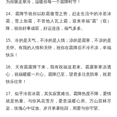
为你驱走寒冷，温暖你每一个霜降时节！
14、霜降节祝你以欺霜傲雪之势，赶走生活中的冷若冰
霜，雪上加霜，不管他人瓦上霜，迎来幸福"霜"（双）
降，祝你好事成双，好运连连，福气多多。
15、冷的是天气，不冷的是人情；凉的是霜寒，不凉的是
关怀。有我的人情和关怀，祝你在霜降后不冷不凉，幸福
快乐！
16、天有霜露降下来，我有祝福送君来。霜露寒寒凉透
心，祝福暖暖一片心。霜降已至，望君多注意防寒，祝君
快乐往常！
17、似乎冷若冰霜，其实寂寞难当。霜降热度不降，爱情
就是热量。与你风花雪月，爱意温暖心房。万山层林尽
染，玫瑰心中绽放。岁月寒暑轮回，用爱与你守望。