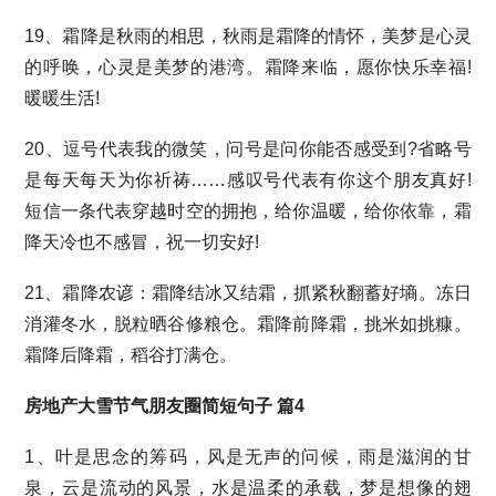
19、霜降是秋雨的相思，秋雨是霜降的情怀，美梦是心灵
的呼唤，心灵是美梦的港湾。霜降来临，愿你快乐幸福!
暖暖生活!
20、逗号代表我的微笑，问号是问你能否感受到?省略号
是每天每天为你祈祷……感叹号代表有你这个朋友真好!
短信一条代表穿越时空的拥抱，给你温暖，给你依靠，霜
降天冷也不感冒，祝一切安好!
21、霜降农谚：霜降结冰又结霜，抓紧秋翻蓄好墒。冻日
消灌冬水，脱粒晒谷修粮仓。霜降前降霜，挑米如挑糠。
霜降后降霜，稻谷打满仓。
房地产大雪节气朋友圈简短句子 篇4
1、叶是思念的筹码，风是无声的问候，雨是滋润的甘
泉，云是流动的风景，水是温柔的承载，梦是想像的翅