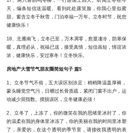
17、两只喜鹊鸣冬柳，一行烦恼上西天。听闻立冬在今
天，编条短信送温暖。看到此处露笑脸，你我心里似蜜
甜。窗含立冬千秋雪，门泊幸福一万年。立冬时节，祝您
健康快乐！
18、北雁南飞，立冬已至，万木凋零，愈显凄冷，防寒保
暖，真理必从，祝福已送，接受真情，短信虽短，情谊浓
浓，健康快乐，安过寒冬！立冬快乐。
房地产大雪节气朋友圈简短句子 篇5
1、立冬节气不俗，五大误区别涉足：稍稍降温盖厚褥，
蒙头睡觉空气污，日晒过长骨质疏，紧闭门窗不出户，运
动减少屈指数。摆脱误区，立冬健康必须！
2、立冬了，上冻了，你的微笑在我的思绪里冰封了，你
的温柔在我的身体里冰冻了，你的美丽在我的时间里冰塑
了，亲爱的，在这个透明的季节里，请接收我透明的表