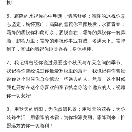
换!
6、霜降的水祝你心中明朗，情感舒畅；霜降的冰祝你意
志坚定，胸怀宽广；霜降的雪祝你容颜焕发，永葆青春；
霜降的雾祝你和蔼可亲，洒脱自在；霜降的风祝你一帆风
顺，鹏程万里；霜降的雨祝你事业有成，名满天下。霜降
到了，真诚的我祝你睡觉香香，身体棒棒。
7、我记得曾经你说过最爱这个秋天与冬天之间的季节。
我记得你曾经说过你最爱寒秋里的落叶。我也记得你曾经
说你这个时候你总会惦念一些远去的人。然后，这个时候
我也开始在这个你喜欢的季节惦念你这个远方的人，祝愿
你一切安好!
8、用秋天的斜阳，为你点缀风景；用秋天的花香，为你
装饰生活；用霜降的冰霜，为你增添美丽。霜降到来，惟
愿远方的你一切顺利！