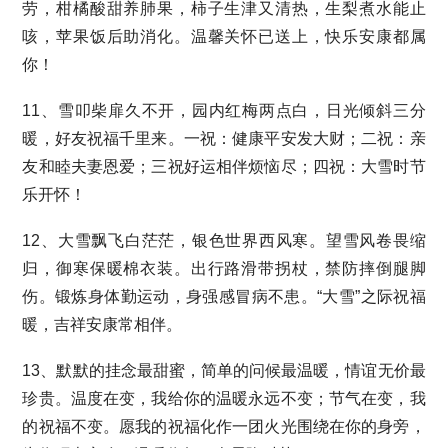
劳，柑橘酸甜养肺果，柿子生津又清热，生梨煮水能止
咳，苹果饭后助消化。温馨关怀已送上，快乐安康都属
你！
11、雪叩柴扉久不开，园内红梅两点白，日光倾斜三分
暖，好友祝福千里来。一祝：健康平安发大财；二祝：亲
友和睦夫妻恩爱；三祝好运相伴烦恼尽；四祝：大雪时节
乐开怀！
12、大雪飘飞白茫茫，银色世界西风寒。望雪风卷畏缩
归，御寒保暖棉衣装。出行路滑带拐杖，禁防摔倒腿脚
伤。锻炼身体勤运动，身强感冒病不患。“大雪”之际祝福
暖，吉祥安康常相伴。
13、默默的挂念最甜蜜，简单的问候最温暖，情谊无价最
珍贵。温度在变，我给你的温暖永远不变；节气在变，我
的祝福不变。愿我的祝福化作一团火光围绕在你的身旁，