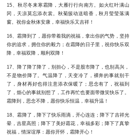
15、秋尽冬来寒霜降，大雁行行向南方。如火红叶满山
冈，天凉莫忘添衣裳。秋菊簇动送暗香，秋月莹莹落满
窗。祝你金秋体安康，幸福快乐又吉祥！
16、霜降到了，愿你带着我的祝福，拿出你的气势，坚持
你的追求，拥住你的毅力；在霜降的日子里，祝你快乐双
降，幸福双降，顺利双降！
17、降了降了降了，别担心，不是股市降了，也别高兴，
不是物价降了。气温降了，天变冷了，裸奔的事就别干
了，身材再好也得注意添衣保暖了；思念有了，祝福到
了，烦心的事就别想了，工作再忙也要面带微笑快乐了。
霜降到，思念不降，愿你快乐恒温，幸福升温！
18、霜降了，降下了快乐雨滴，开心连连；降下了吉祥光
晕，吉星高照；降下了美好霜花，幸福多彩；降下了真挚
祝福，情深谊厚：愿你开怀，霜降开心！