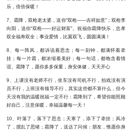
乐，倍倍保暖！
7、霜降，双枪老太婆，送你“双枪——吉祥如意”；双枪李
向阳，送你“双枪——好运财富”。祝福你霜降快乐，忠孝
双全福寿双全；事业爱情，比翼双飞，圆圆满满！
8、每一阵风，都诉说着思念；每一刻钟，都满怀着牵
挂；每一片霜，都浓缩着美好；每一句话，都饱含着情
谊。霜降了，愿你多多保重，身安体健，天天开心
9、上课没有老师不行，坐车没有司机不行，拍戏没有演
员不行，上班没有领导不行，其实这些都不算什么，但今
天没有我的温暖祝福一定不行：霜降到了，希望你能照顾
好自己，注意保暖，幸福温馨每一天！
10、叶落了，落下了思念；天寒了，添下了牵挂；风冷
了，搅乱了思绪；霜降了，送达了问候：朋友，惟愿你身