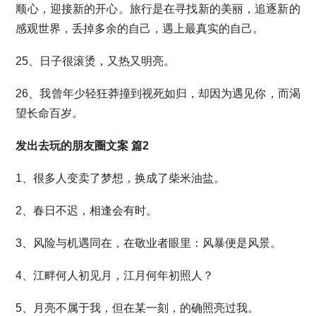
顺心，迎接新的开心。旅行是在寻找新的美丽，追逐新的
感观世界，丢掉多余的自己，遇上最真实的自己。
25、日子很滚烫，又热又明亮。
26、我曾年少轻狂莽撞到视死如归，却因为遇见你，而渴
望长命百岁。
发出去玩的朋友圈文案 篇2
1、很多人变卖了梦想，换成了柴米油盐。
2、春日不迟，相逢会有时。
3、风险与机遇同在，在敬业者眼里：风暴便是风景。
4、江畔何人初见月，江月何年初照人？
5、月亮不属于我，但在某一刻，的确照亮过我。