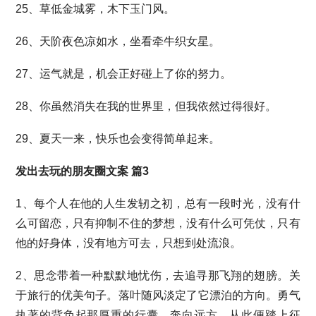
25、草低金城雾，木下玉门风。
26、天阶夜色凉如水，坐看牵牛织女星。
27、运气就是，机会正好碰上了你的努力。
28、你虽然消失在我的世界里，但我依然过得很好。
29、夏天一来，快乐也会变得简单起来。
发出去玩的朋友圈文案 篇3
1、每个人在他的人生发轫之初，总有一段时光，没有什
么可留恋，只有抑制不住的梦想，没有什么可凭仗，只有
他的好身体，没有地方可去，只想到处流浪。
2、思念带着一种默默地忧伤，去追寻那飞翔的翅膀。关
于旅行的优美句子。落叶随风淡定了它漂泊的方向。勇气
执著的背负起那厚重的行囊，奔向远方。从此便踏上征