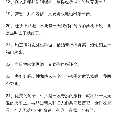
18、真么多年我活到现在，拿得起放得下的只有筷子！
19、梦想，并不奢侈，只要勇敢地迈出第一步。
20、赶快上路吧，不要有一天我们在对方的葬礼上说，要
是当时去了就好了。
21、约三俩好友外出秋游，踏踏青挖挖野菜，烦恼消去幸
福自然来。
22、白日放歌须纵酒，青春作伴好还乡。
23、夹娃娃吗，坤和熊选一个，小孩子才做选择呢，我两
个都要。
24、优美的句子：生活是一段奇妙的旅行，就在那一去无
返的火车上。与那些新人和旧人们共同经历吧！也许这就
是一个人无法抗拒的命运，有你、有我、也有他。