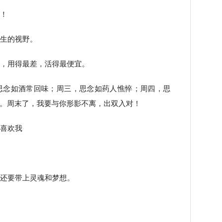
啊！
人生的视野。
胖，用得最差，活得最便宜。
思念如酒常回味；周三，思念如药人憔悴；周四，思
。周末了，我要与你形影不离，出双入对！
说喜欢我
行还要带上灵魂和梦想。