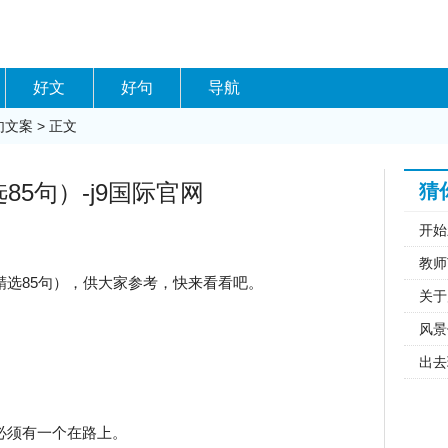
好文
好句
导航
句文案
> 正文
5句）-j9国际官网
猜
开始
教师
精选85句），供大家参考，快来看看吧。
关于
风景
出去
必须有一个在路上。