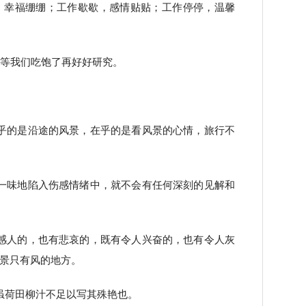
，幸福绷绷；工作歇歇，感情贴贴；工作停停，温馨
是等我们吃饱了再好好研究。
乎的是沿途的风景，在乎的是看风景的心情，旅行不
一味地陷入伤感情绪中，就不会有任何深刻的见解和
感人的，也有悲哀的，既有令人兴奋的，也有令人灰
景只有风的地方。
虽荷田柳汁不足以写其殊艳也。