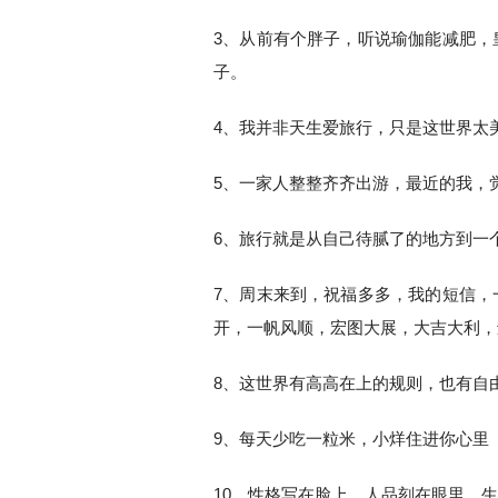
3、从前有个胖子，听说瑜伽能减肥，
子。
4、我并非天生爱旅行，只是这世界太
5、一家人整整齐齐出游，最近的我，
6、旅行就是从自己待腻了的地方到一
7、周末来到，祝福多多，我的短信，
开，一帆风顺，宏图大展，大吉大利，
8、这世界有高高在上的规则，也有自
9、每天少吃一粒米，小烊住进你心里
10、性格写在脸上，人品刻在眼里，