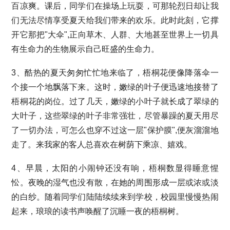
百凉爽。课后，同学们在操场上玩耍，可那轮烈日却让我
们无法尽情享受夏天给我们带来的欢乐。此时此刻，它撑
开它那把"大伞",正向草木、人群、大地甚至世界上一切具
有生命力的生物展示自己旺盛的生命力。
3、酷热的夏天匆匆忙忙地来临了，梧桐花便像降落伞一
个接一个地飘落下来。这时，嫩绿的叶子便迅速地接替了
梧桐花的岗位。过了几天，嫩绿的小叶子就长成了翠绿的
大叶子，这些翠绿的叶子非常强壮，尽管暴躁的夏天用尽
了一切办法，可怎么也穿不过这一层"保护膜",便灰溜溜地
走了。来我家的客人总喜欢在树荫下乘凉、嬉戏。
4、早晨，太阳的小闹钟还没有响，梧桐数显得睡意惺
忪。夜晚的湿气也没有散，在她的周围形成一层或浓或淡
的白纱。随着同学们陆陆续续来到学校，校园里慢慢热闹
起来，琅琅的读书声唤醒了沉睡一夜的梧桐树。