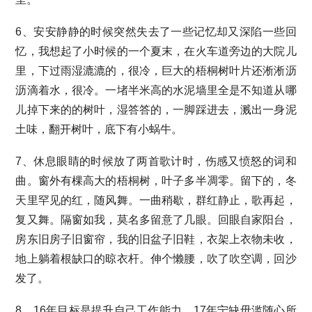
6、安安静静的时候突然失去了一些记忆却又深陷一些回
忆，我想起了小时候的一个夏末，在火车道旁边的大院儿
里，下过雨湿漉漉的，很冷，巨大的梧桐树叶片还淅淅沥
沥滴着水，很冷。一堵半米高的水泥墙里全是不知道从哪
儿掉下来的的树叶，湿答答的，一脚踩进去，溅出一身泥
土味，翻开树叶，底下有小蜗牛。
7、休息眼睛的时候放了两首歌计时，伤感又愤怒的词和
曲。窗外有棵高大的梧桐树，叶子多半凋零。留下的，冬
天里罕见的红，随风舞。一曲稍歇，群红静止，歌再起，
复又舞。隔窗如我，莫名多留意了几眼。回眼自家阳台，
房东旧房子旧窗帘，我的旧盆子旧鞋，衣架上衣物未收，
地上躺着根缺口的晾衣杆。伸个懒腰，吹了吹空调，回沙
发了。
8、16年目标是提升自己工作能力，17年宁缺毋滥随心所