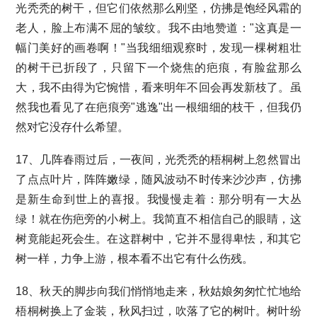
光秃秃的树干，但它们依然那么刚坚，仿拂是饱经风霜的
老人，脸上布满不屈的皱纹。我不由地赞道："这真是一
幅门美好的画卷啊！"当我细细观察时，发现一棵树粗壮
的树干已折段了，只留下一个烧焦的疤痕，有脸盆那么
大，我不由得为它惋惜，看来明年不回会再发新枝了。虽
然我也看见了在疤痕旁"逃逸"出一根细细的枝干，但我仍
然对它没存什么希望。
17、几阵春雨过后，一夜间，光秃秃的梧桐树上忽然冒出
了点点叶片，阵阵嫩绿，随风波动不时传来沙沙声，仿拂
是新生命到世上的喜报。我慢慢走着：那分明有一大丛
绿！就在伤疤旁的小树上。我简直不相信自己的眼睛，这
树竟能起死会生。在这群树中，它并不显得卑怯，和其它
树一样，力争上游，根本看不出它有什么伤残。
18、秋天的脚步向我们悄悄地走来，秋姑娘匆匆忙忙地给
梧桐树换上了金装，秋风扫过，吹落了它的树叶。树叶纷