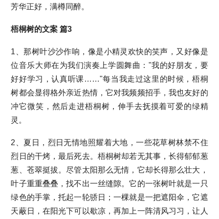
芳华正好，满樽同醉。
梧桐树的文案 篇3
1、那树叶沙沙作响，像是小精灵欢快的笑声，又好像是
位音乐大师在为我们演奏上学圆舞曲："我的好朋友，要
好好学习，认真听课……"每当我走过这里的时候，梧桐
树都会显得格外亲近热情，它对我频频招手，我也友好的
冲它微笑，然后走进梧桐树，伸手去抚摸着可爱的绿精
灵。
2、夏日，烈日无情地照耀着大地，一些花草树林禁不住
烈日的干烤，最后死去。梧桐树却若无其事，长得郁郁葱
葱、苍翠挺拔。尽管太阳那么无情，它却长得那么壮大，
叶子重重叠叠，找不出一丝缝隙。它的一张树叶就是一只
绿色的手掌，托起一轮骄日；一棵就是一把遮阳伞，它遮
天蔽日，在阳光下可以歇凉，再加上一阵清风习习，让人