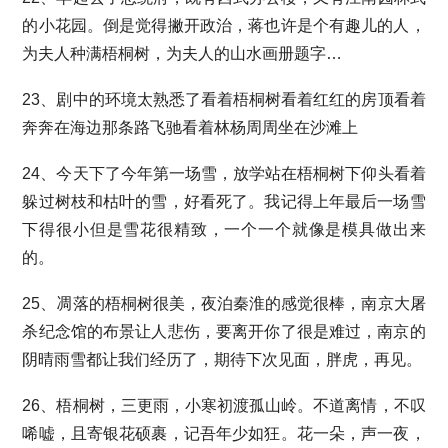
的小花园。倒是觉得撇开政治，蒋也许是个有趣儿的人，
为夫人种满梧桐树，为夫人的山水画册题字…
23、剧中的环境太熟悉了看着梧桐树看着红红的房顶看着
奔奔在海边那条路飞驰看着林杨周周坐在沙滩上
24、今天下了今年第一场雪，放学站在梧桐树下仰头看着
躲过树枝和枯叶的雪，好看死了。我记得上年最后一场雪
下得很小但是雪花很精致，一个一个就像是模具做出来
的。
25、凋落的梧桐树很美，夜泊秦淮的感觉很棒，南京大屠
杀纪念馆的布景让人悲伤，要离开你了很是难过，南京的
阴晴雨雪都让我们经历了，期待下次见面，胖虎，再见。
26、梧桐树，三更雨，小寒初渡孤山岭。不道离情，不叹
唏嘘，且寄银花硕裹，记吾年少如狂。花一朵，声一夜，