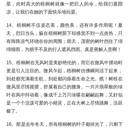
星，此时高大的梧桐树就像一把巨人的伞，给我们遮阴
凉，让我们在她的下面快乐地玩耍。
14、梧桐树不仅姿态美，颜色美，还有许多作用呢！夏
天，烈日当头，躲在梧桐树荫下却感觉不到一点炎热，只
有阵阵凉气环绕在你的周围；雨天，茂密的树叶挡住了绵
绵细雨，为措手不及的行人遮风挡雨。真是善解人意啊！
15、梧桐树在无风时是美妙绝伦的，而它在微风中摆动时
更是引人注目的。微风乍起，梧桐树仿佛瞬间活了起来，
到处都充满着生机，到处都闪烁着生命之光。瞧！树枝在
微风里尽情摇摆，舒展着自己的腰身。一片片翡翠般的绿
叶在风中抖动着，像成千上万只绿碟在翩翩起舞，又好似
是一个个活泼可爱的小精灵，正在大树上尽情跳舞，活跃
极了。
16、那是去年冬天，所有梧桐树的叶子都掉光了，只剩下