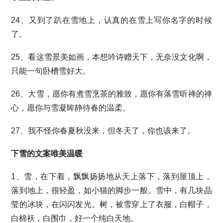
24、又到了趴在雪地上，认真的在雪上写你名字的时候
了。
25、看这雪景美如画，本想吟诗赠天下，无奈没文化啊，
只能一句卧槽雪好大。
26、大雪，愿你有煮雪烹茶的雅致，愿你有落雪听禅的禅
心，愿你与雪凝眸静待春的温柔。
27、我不怪你春夏秋没来，但冬天了，你也该来了。
下雪的文案唯美温暖
1、雪，在下着，飘飘扬扬地从天上落下，落到屋顶上，
落到地上，很轻盈，如小猫的脚步一般。雪中，有几块晶
莹的冰块，在闪闪发光。树，被雪穿上了衣服，白帽子，
白棉袄，白围巾，好一个纯白天地。