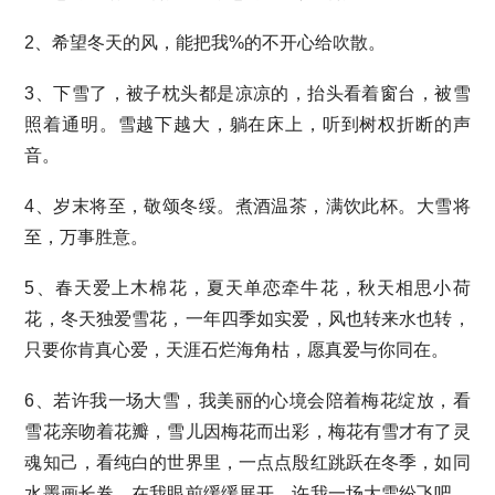
2、希望冬天的风，能把我%的不开心给吹散。
3、下雪了，被子枕头都是凉凉的，抬头看着窗台，被雪
照着通明。雪越下越大，躺在床上，听到树权折断的声
音。
4、岁末将至，敬颂冬绥。煮酒温茶，满饮此杯。大雪将
至，万事胜意。
5、春天爱上木棉花，夏天单恋牵牛花，秋天相思小荷
花，冬天独爱雪花，一年四季如实爱，风也转来水也转，
只要你肯真心爱，天涯石烂海角枯，愿真爱与你同在。
6、若许我一场大雪，我美丽的心境会陪着梅花绽放，看
雪花亲吻着花瓣，雪儿因梅花而出彩，梅花有雪才有了灵
魂知己，看纯白的世界里，一点点殷红跳跃在冬季，如同
水墨画长卷，在我眼前缓缓展开，许我一场大雪纷飞吧，