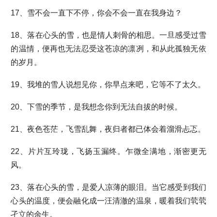
17、雪不会一直下不停，你会不会一直在我身边？
18、落在心头的雪，也是情人刺骨的相思。一旦感受过雪
的温情，便再也无法忍受这苍凉的凛冽，和从此孤独无依
的岁月。
19、我堆的雪人说想见你，你早点来吧，它等不了太久。
20、下雪的季节，是我想念你到无法自拔的时候。
21、夜色苍茫，飞雪乱舞，夜归者都已体会着溜滑忐忑。
22、片片互玲珑，飞扬玉漏终。乍微全满地，渐密更无
风。
23、落在心头的雪，是爱人凉薄的眼泪。当它感受到我们
心头的温度，便会融化成一汪清澈的温泉，暖着我们茕茕
孑立的余生。