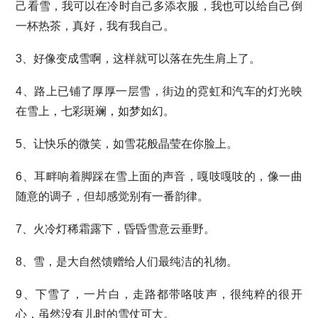
己看雪，我可以在冷时自己多添衣服，我也可以给自己倒
一杯热茶，真好，我有我自己。
3、好像变成雪啊，这样就可以落在先生肩上了。
4、路上已铺了厚厚一层雪，街边的霓虹和汽车的灯光映
在雪上，七彩斑斓，如梦如幻。
5、让快乐的微笑，如雪花般晶莹在你脸上。
6、耳畔响着脚踩在雪上面的声音，嘎吱嘎吱的，像一曲
随意的调子，但却感觉别有一番韵律。
7、火冷灯稀霜露下，昏昏雪意云垂野。
8、雪，是大自然馈赠给人们最纯洁的礼物。
9、下雪了，一片白，走路都带咯吱声，很纯粹的很开
心，虽然没有儿时的雪仗可大。