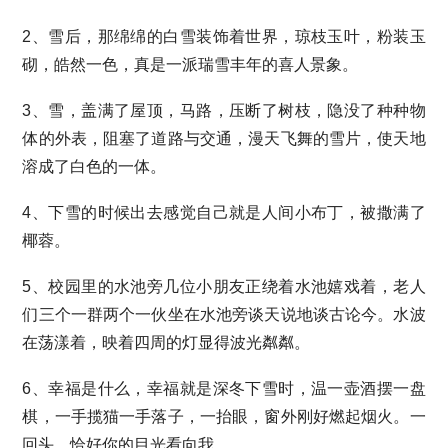
2、雪后，那绵绵的白雪装饰着世界，琼枝玉叶，粉装玉
砌，皓然一色，真是一派瑞雪丰年的喜人景象。
3、雪，盖满了屋顶，马路，压断了树枝，隐没了种种物
体的外表，阻塞了道路与交通，漫天飞舞的雪片，使天地
溶成了白色的一体。
4、下雪的时候出去感觉自己就是人间小布丁，被撒满了
椰蓉。
5、校园里的水池旁几位小朋友正绕着水池嬉戏着，老人
们三个一群两个一伙坐在水池旁谈天说地谈古论今。水波
在荡漾着，映着四周的灯显得波光粼粼。
6、幸福是什么，幸福就是深冬下雪时，温一壶酒摆一盘
棋，一手揽猫一手落子，一抬眼，窗外刚好燃起烟火。一
回头，恰好你的目光看向我。