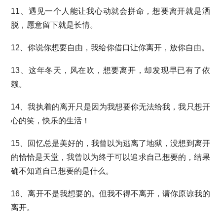
11、遇见一个人能让我心动就会拼命，想要离开就是洒
脱，愿意留下就是长情。
12、你说你想要自由，我给你借口让你离开，放你自由。
13、这年冬天，风在吹，想要离开，却发现早已有了依
赖。
14、我执着的离开只是因为我想要你无法给我，我只想开
心的笑，快乐的生活！
15、回忆总是美好的，我曾以为逃离了地狱，没想到离开
的恰恰是天堂，我曾以为终于可以追求自己想要的，结果
确不知道自己想要的是什么。
16、离开不是我想要的。但我不得不离开，请你原谅我的
离开。