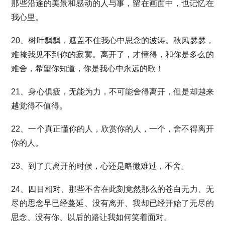
那些沿途的美景和感动的人与事，留在画面中，也记忆在
我心里。
20、树叶飘飘，遮盖不住我心中思念的波涛。秋风瑟瑟，
难掩我见不到你的寂寞。离开了，才懂得，和你是多么的
难舍，希望你知道，你是我心中永远的歌！
21、身心俱疲，无能为力，不可能舍得离开，但是却越来
越觉得不值得。
22、一个真正懂你的人，欣赏你的人，一个，舍不得离开
你的人。
23、到了真离开的时候，心还是略微难过，不舍。
24、四目相对、那些不舍在此刻竟然那么的苍白无力、无
尽的思念早已经蔓延、没有离开、我却已经开始了无尽的
思念、没有你、以后的路让我如何笑着面对。