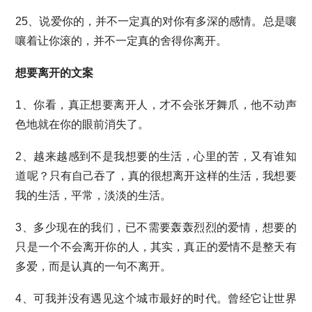
25、说爱你的，并不一定真的对你有多深的感情。总是嚷
嚷着让你滚的，并不一定真的舍得你离开。
想要离开的文案
1、你看，真正想要离开人，才不会张牙舞爪，他不动声
色地就在你的眼前消失了。
2、越来越感到不是我想要的生活，心里的苦，又有谁知
道呢？只有自己吞了，真的很想离开这样的生活，我想要
我的生活，平常，淡淡的生活。
3、多少现在的我们，已不需要轰轰烈烈的爱情，想要的
只是一个不会离开你的人，其实，真正的爱情不是整天有
多爱，而是认真的一句不离开。
4、可我并没有遇见这个城市最好的时代。曾经它让世界