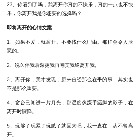
23、你看到了吗，我离开你真的不快乐，真的一点也不快
乐，你离开我是你想要的选择吗？
即将离开的心情文案
1、如果不爱，就离开。不要找什么理由。那样会令人厌
恶的。
2、说久伴我后深拥我再嘲笑我终离开我。
3、离开你，我才发现，原来曾经那么在乎的事，其实也
不是那么重要。
4、窗台已闯进一片月光，那温度像蹑手蹑脚的影子，在
离开时骤降。
5、玩够了玩累了玩腻了就回来吧，我一直在，从不曾离
开。