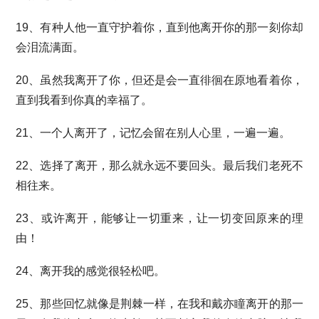
19、有种人他一直守护着你，直到他离开你的那一刻你却
会泪流满面。
20、虽然我离开了你，但还是会一直徘徊在原地看着你，
直到我看到你真的幸福了。
21、一个人离开了，记忆会留在别人心里，一遍一遍。
22、选择了离开，那么就永远不要回头。最后我们老死不
相往来。
23、或许离开，能够让一切重来，让一切变回原来的理
由！
24、离开我的感觉很轻松吧。
25、那些回忆就像是荆棘一样，在我和戴亦瞳离开的那一