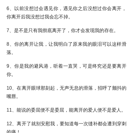
6、以前没想过会遇见你，遇见你之后没想过你会离开，
你离开后我没想过我会忘不掉。
7、是不是只有我彻底离开了，你才会发现我的存在。
8、你的离开让我，让我明白了原来我的眼泪可以这样滑
落。
9、你是我的避风港，听着一直哭，可是终究还是要离开
你。
10、在离开眼球那刻起，无声无息的滑落，招呼了颤抖的
嘴唇。
11、能说的委屈便不是委屈，能离开的爱人便不是爱人。
12、离开了就别安慰我，要知道每一次缝补都会遭到穿刺
的痛！