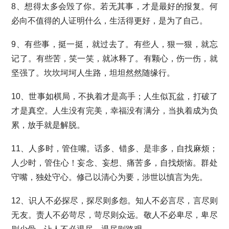
8、想得太多会毁了你。若无其事，才是最好的报复。何
必向不值得的人证明什么，生活得更好，是为了自己。
9、有些事，挺一挺，就过去了。有些人，狠一狠，就忘
记了。有些苦，笑一笑，就冰释了。有颗心，伤一伤，就
坚强了。坎坎坷坷人生路，坦坦然然随缘行。
10、世事如棋局，不执着才是高手；人生似瓦盆，打破了
才是真空。人生没有完美，幸福没有满分，当执着成为负
累，放手就是解脱。
11、人多时，管住嘴。话多、错多、是非多，自找麻烦；
人少时，管住心！妄念、妄想、痛苦多，自找烦恼。群处
守嘴，独处守心。修己以清心为要，涉世以慎言为先。
12、识人不必探尽，探尽则多怨。知人不必言尽，言尽则
无友。责人不必苛尽，苛尽则众远。敬人不必卑尽，卑尽