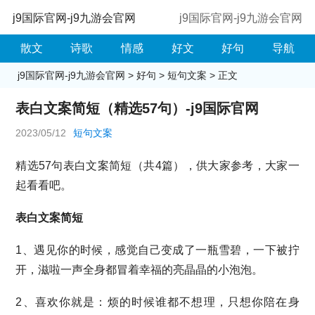
j9国际官网-j9九游会官网
j9国际官网-j9九游会官网
散文
诗歌
情感
好文
好句
导航
j9国际官网-j9九游会官网
>
好句
>
短句文案
> 正文
表白文案简短（精选57句）-j9国际官网
2023/05/12
短句文案
精选57句表白文案简短（共4篇），供大家参考，大家一
起看看吧。
表白文案简短
1、遇见你的时候，感觉自己变成了一瓶雪碧，一下被拧
开，滋啦一声全身都冒着幸福的亮晶晶的小泡泡。
2、喜欢你就是：烦的时候谁都不想理，只想你陪在身