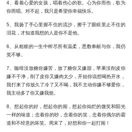
4、看着心爱的女孩，唱着伤心的歌。心为你而伤，歌为
你而唱。对不起，我只是希望你幸福快乐。
5、我扬了手心里握不住的流沙，擦干了眼眶里止不住的
泪花，才知道我想的人是你不是他。
6、从粗粝的一生中榨尽所有温柔，悉数奉献与你，我仍
觉不够。
7、咖啡没放糖你嫌苦，放了糖你又嫌甜，苹果没削皮你
嫌不干净，削了皮你又嫌肉太少，开始你说想喝热开水，
我打来了你放久了冷了又不喝，我不主动你嫌不够爱你，
我主动多了你又嫌我烦。
8、想起你的好，想起你的闹，想起你灿烂的微笑和阳光
一样的味道；念着你的吵，念着你的笑，念着你偶尔的霸
道和不经意的坏笑。周末了，好想和你一起打闹！