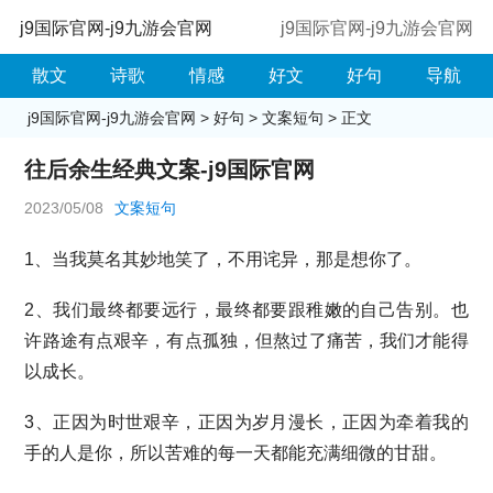
j9国际官网-j9九游会官网
j9国际官网-j9九游会官网
散文
诗歌
情感
好文
好句
导航
j9国际官网-j9九游会官网
>
好句
>
文案短句
> 正文
往后余生经典文案-j9国际官网
2023/05/08
文案短句
1、当我莫名其妙地笑了，不用诧异，那是想你了。
2、我们最终都要远行，最终都要跟稚嫩的自己告别。也
许路途有点艰辛，有点孤独，但熬过了痛苦，我们才能得
以成长。
3、正因为时世艰辛，正因为岁月漫长，正因为牵着我的
手的人是你，所以苦难的每一天都能充满细微的甘甜。