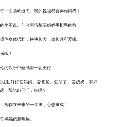
的每一次扬帆出海。我的祝福都会伴你同行！
会的小不点。什么事情都要妈妈手把手的教。
希望你身体强壮，快快长大，越长越可爱哦。
快乐哦！
给你的欢乐中蕴涵着一切美好！
望壮壮好好爱妈妈、爱爸爸、爱爷爷、爱奶奶，有好
话，帮他们干活，好吗？
重，祝你在未来的一年里，心想事成！
藏在你黑黑的眼瞳里。