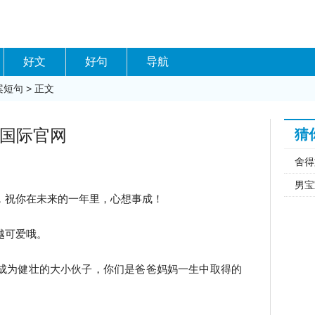
好文
好句
导航
案短句
> 正文
9国际官网
猜
舍得
男宝
，祝你在未来的一年里，心想事成！
越可爱哦。
成为健壮的大小伙子，你们是爸爸妈妈一生中取得的