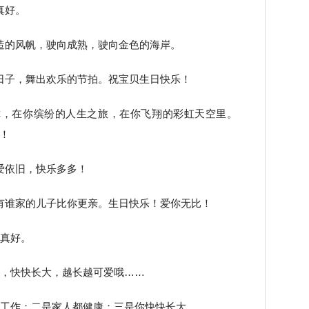
真好。
造的风帆，驶向成熟，驶向金色的海岸。
日子，舞出欢乐的节拍。祝宝贝生日快乐！
你，在你缤纷的人生之旅，在你飞翔的彩虹天空里。
！
爱依旧，快乐多多！
有谁家的儿子比你更亲。生日快乐！爱你无比！
边真好。
壮，快快长大，越长越可爱哦……
利工作；二是家人都健康；三是你快快长大。