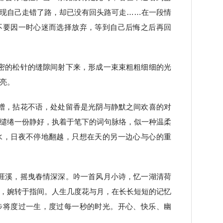
现自己走错了路，却已没有回头路可走……在一段情
不要因一时心迷而选择放弃，等到自己后悔之后再回
密的松针的缝隙间射下来，形成一束束粗粗细细的光
亮。
赠，拈花不语，处处留香是光阴与静默之间欢喜的对
缱绻一份静好，执着于笔下的词句脉络，似一种温柔
水，日夜不停地翻越，只想在天的另一边心与心的重
涯溪，摇曳春情深深。吟一首风月小诗，忆一湖清荷
，婉转于指间。人生几度花与月，在长长短短的记忆
步将度过一生，度过每一秒的时光。开心、快乐、幽
。