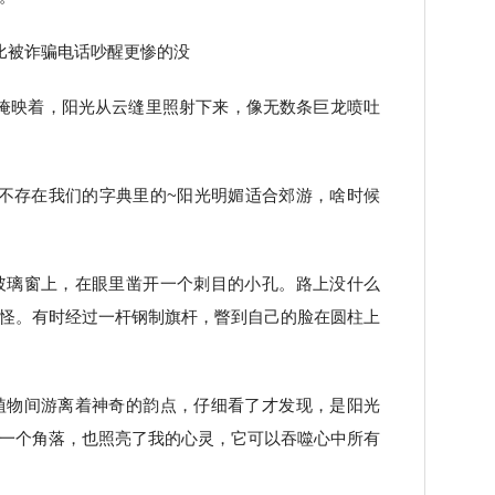
比被诈骗电话吵醒更惨的没
掩映着，阳光从云缝里照射下来，像无数条巨龙喷吐
不存在我们的字典里的~阳光明媚适合郊游，啥时候
玻璃窗上，在眼里凿开一个刺目的小孔。路上没什么
怪。有时经过一杆钢制旗杆，瞥到自己的脸在圆柱上
植物间游离着神奇的韵点，仔细看了才发现，是阳光
一个角落，也照亮了我的心灵，它可以吞噬心中所有