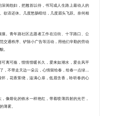
的深闺怨妇，把翘首以待，书写成人生路上最动人的
、欲语还休。几度愁肠暗结，几度眉头飞跃。奈何相
攘攘。青年路社区志愿者工作在沿街、十字路口、公
范交通秩序、铲除小广告等活动，用他们辛勤的劳动
貌。
情可离可殇，惜情惜暖长久，爱来如潮水，爱去风平
了，不带走天边一朵云，心情留给春，给春一点绿…
满怀，花香萦绕，溢满心扉，低眉含香，聆听春的心
大，像熔化的铁水一样艳红，带着喷薄四射的光芒，
的薄雾。