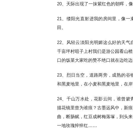
20、天际出现了一抹紫红色的朝晖，
21、缕阳光直射进我的房间里，像一
田。
22、风轻云淡阳光明媚这么好的天气
千亩坪村咀子上村我们是游公园看山楂
口的饭菜大家吃的赞不绝口就在边吃边
23、烈日当空，道路两旁，成熟的谷
和黑麦地里，在小麦和黑麦地里，在岸
24、千山万水处，花影云间，谁曾簌
描花镜里曾为谁痕？古墨远风中，新痕
曲，断肠赋，红豆成树梅落塚，到头来
一地玫瑰悴悴红……