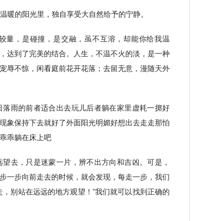
这温暖的阳光里，独自享受大自然给予的宁静。
的较量，是碰撞，是交融，虽不互溶，却能你给我温
，达到了完美的结合。人生，不温不火的淡，是一种
宠辱不惊，闲看庭前花开花落；去留无意，漫随天外
日落雨的前者适合出去玩儿后者躺在家里虚耗一掷好
现象保持下去就好了外面阳光明媚好想出去走走那怕
乖乖躺在床上吧
远望去，只是迷蒙一片，辨不出方向和吉凶。可是，
步一步向前走去的时候，就会发现，每走一步，我们
走，别站在远远的地方观望！"我们就可以找到正确的