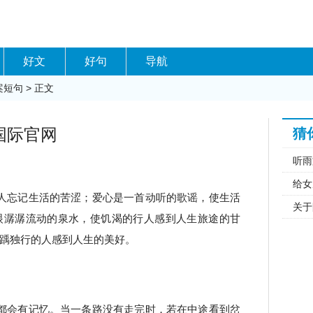
好文
好句
导航
案短句
> 正文
国际官网
猜
听雨
给女
人忘记生活的苦涩；爱心是一首动听的歌谣，使生活
关于
眼潺潺流动的泉水，使饥渴的行人感到人生旅途的甘
踽独行的人感到人生的美好。
都会有记忆。当一条路没有走完时，若在中途看到岔