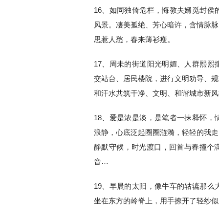
16、如同独倚危栏，悔教夫婿觅封侯
风景。凄美孤绝、芳心暗许，含情脉脉
思惹人愁，春来薄衫瘦。
17、周未的街道阳光明媚、人群熙熙
交站台、居民楼院，进行文明劝导、规
和汗水共筑干净、文明、和谐城市新风
18、爱是浓是淡，是笔者一抹释怀，
浪静，心底泛起圈圈涟漪，轻轻的我走
静默守候，时光渡口，回首与春撞个
音…
19、早晨的太阳，像牛车的轱辘那么
坐在东方的岭脊上，用手撩开了轻纱似