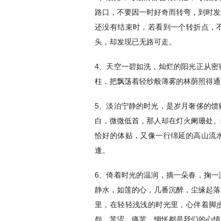
路口，不要因一时好奇而转弯，到时发
还没有结束时，若看到一个转折点，
头，却发现已无路可走。
4、天空一碧如洗，灿烂的阳光正从密
柱，把飘荡着轻纱般薄雾的林荫照得通
5、淡泊宁静的时光，是岁月奢侈的馈
白，微微低首，那人却在灯火阑珊处。
恰好的体贴，又像一行绵延的高山流
逢。
6、倚着时光的温润，摘一朵春，掬一
静水，如莲的心，几番沉醉，尘缘起落
里，在轻轻浅浅的时光里，心伴着脚
怨、苦涩、痛苦、惆怅都是我们的心情