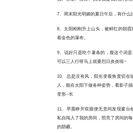
7、周末阳光明媚的夏日午后，有什么
8、太阳刚刚升上山头，被鲜红的朝霞
着金色的瀑布。
9、说好只是吃个薯条的，瘦这个词是
可以三人行呀马上就要烈日炎炎啦~
10、总是没有风，阳光变着角度切在
人，能在太阳下做各种姿势，看影子搞
变形--长
11、早晨睁开双眼便无意间发现窗台
私自闯入了我的房间，照亮了房间的每
的阴霾。