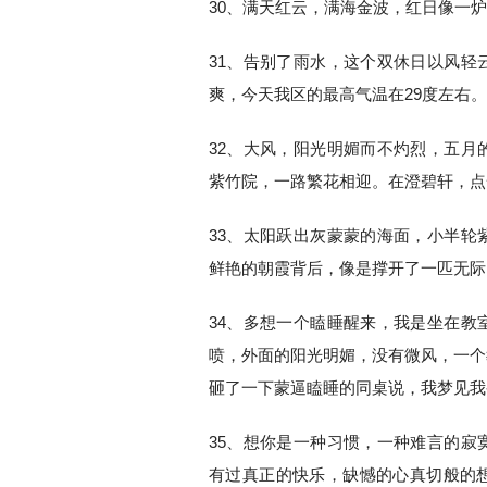
30、满天红云，满海金波，红日像一
31、告别了雨水，这个双休日以风轻
爽，今天我区的最高气温在29度左右。
32、大风，阳光明媚而不灼烈，五月
紫竹院，一路繁花相迎。在澄碧轩，点
33、太阳跃出灰蒙蒙的海面，小半轮
鲜艳的朝霞背后，像是撑开了一匹无际
34、多想一个瞌睡醒来，我是坐在教
喷，外面的阳光明媚，没有微风，一个
砸了一下蒙逼瞌睡的同桌说，我梦见我
35、想你是一种习惯，一种难言的寂
有过真正的快乐，缺憾的心真切般的