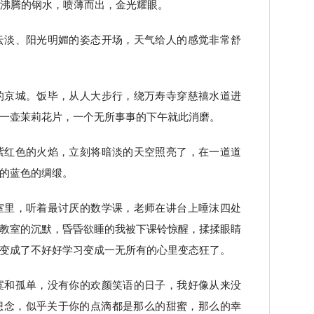
炉沸腾的钢水，喷薄而出，金光耀眼。
云淡、阳光明媚的姿态开场，天气给人的感觉非常舒
的京城。饭毕，从人大步行，绕万寿寺穿慈禧水道进
一壶茉莉花片，一个无所事事的下午就此消磨。
紫红色的火焰，立刻将暗淡的天空照亮了，在一道道
的蓝色的绸缎。
室里，听着最讨厌的数学课，老师在讲台上唾沫四处
教室的沉默，昏昏欲睡的我被下课铃惊醒，揉揉眼睛
变成了不好好学习变成一无所有的心里变态狂了。
寞和孤单，没有你的欢颜笑语的日子，我好像从来没
想念，似乎关于你的点滴都是那么的甜蜜，那么的幸