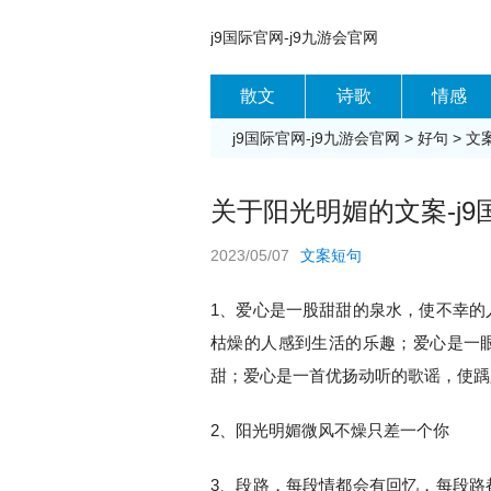
j9国际官网-j9九游会官网
散文
诗歌
情感
j9国际官网-j9九游会官网
>
好句
>
文
关于阳光明媚的文案-j9
2023/05/07
文案短句
1、爱心是一股甜甜的泉水，使不幸的
枯燥的人感到生活的乐趣；爱心是一
甜；爱心是一首优扬动听的歌谣，使踽
2、阳光明媚微风不燥只差一个你
3、段路，每段情都会有回忆，每段路