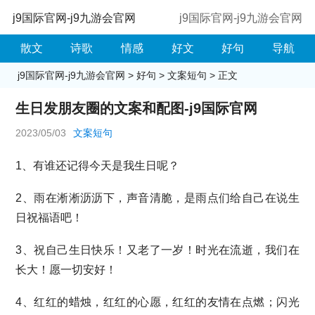
j9国际官网-j9九游会官网
j9国际官网-j9九游会官网
散文
诗歌
情感
好文
好句
导航
j9国际官网-j9九游会官网
>
好句
>
文案短句
> 正文
生日发朋友圈的文案和配图-j9国际官网
2023/05/03
文案短句
1、有谁还记得今天是我生日呢？
2、雨在淅淅沥沥下，声音清脆，是雨点们给自己在说生
日祝福语吧！
3、祝自己生日快乐！又老了一岁！时光在流逝，我们在
长大！愿一切安好！
4、红红的蜡烛，红红的心愿，红红的友情在点燃；闪光