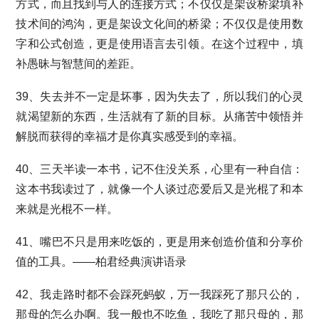
方式，而且找到与人的连接方式；不仅仅是架设桥梁填补
技术间的鸿沟，更是架设文化间的桥梁；不仅仅是使用数
字和公式创造，更是使用语言去引领。在这个过程中，填
补愚昧与智慧间的差距。
39、失去并不一定是坏事，因为失去了，所以我们的心灵
就渴望新的东西，生活就有了新的目标。从痛苦中领悟并
解脱而获得的幸福才是你真实感受到的幸福。
40、三天半读一本书，记不住没关系，心里有一种自信：
这本书我读过了，就像一个人谈过恋爱后又是光棍了和本
来就是光棍不一样。
41、嘴巴不只是用来吃饭的，更是用来创造价值和分享价
值的工具。——柏君经典演讲语录
42、我走路时都不会踩死蚂蚁，万一我踩死了那只公的，
那母的怎么办啊。我一般也不吃鱼，我吃了那只母的，那