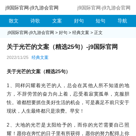
j9国际官网-j9九游会官网
j9国际官网-j9九游会官网
散文
诗歌
文案
好句
短句
导航
j9国际官网-j9九游会官网
>
好句
>
经典文案
> 正文
关于光芒的文案（精选25句）-j9国际官网
2022/11/25
经典文案
关于光芒的文案（精选25句）
1、同样闪耀着光芒的人，总会在其他人所不知道的地
方，不辞劳苦的奋力向上着，忍受着寂寞孤单，克服胆
怯。谁都想要抓住美好生活的机会，可是裹足不前只安于
现状，人生最终都只是浪费。早安！
2、大地的光芒是太阳给予的，而你的光芒需要自己照
耀！愿你在奔忙的日子里有所获得，愿你的努力配得上你