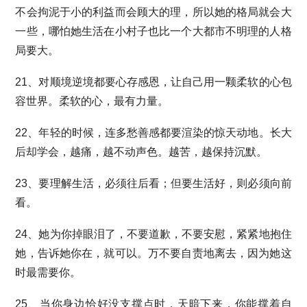
不会拘泥于小的利益而会顾大的理，所以她的格局就会大
一些，哪怕她生活在小村子也比一个大都市不明理的人格
局要大。
21、对顺境逆境都要心存感恩，让自己用一颗柔软的心包
容世界。柔软的心，最有力量。
22、年轻的时候，连多愁善感都要渲染的惊天动地。长大
后却学会，越痛，越不动声色。越苦，越保持沉默。
23、要理解生活，必须往后看；但要生活好，则必须向前
看。
24、她为你掉眼泪了，不要道歉，不要安慰，紧紧地抱住
她，告诉她你在，就可以。万不要自责地离去，因为她这
时最需要你。
25、当你身边恰好没支撑点时，天暗下来，你能撑着自