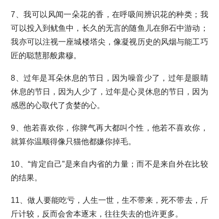
7、我可以风闻一朵花的香，在呼吸间辨识花的种类；我
可以投入到鱿鱼中，长久的无言的随鱼儿在卵石中游动；
我亦可以注视一座城楼塔尖，像凝视历史的风烟与能工巧
匠的聪慧那般肃穆。
8、过年是耳朵休息的节日，因为噪音少了，过年是眼睛
休息的节日，因为人少了，过年是心灵休息的节日，因为
感恩的心取代了贪婪的心。
9、他若喜欢你，你脾气再大都叫个性，他若不喜欢你，
就算你温顺得像只猫他都嫌你掉毛。
10、“肯定自己”是来自内省的力量；而不是来自外在比较
的结果。
11、做人要能吃亏，人生一世，生不带来，死不带去，斤
斤计较，反而会舍本逐末，往往失去的也许更多。