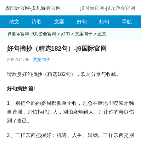
j9国际官网-j9九游会官网
j9国际官网-j9九游会官网
散文
诗歌
文案
好句
短句
导航
j9国际官网-j9九游会官网
>
好句
>
文案句子
> 正文
好句摘抄（精选182句）-j9国际官网
2022/11/06
文案句子
请欣赏好句摘抄（精选182句），欢迎分享与收藏。
好句摘抄 篇1
1、别把全部的委屈都照单全收，别总在暗地里咬紧牙独
自逞强，别怕拒绝别人，别怕麻烦到人，别让你的善良伤
到了自己。
2、三样东西把握好：机遇、人生、婚姻。三样东西交朋